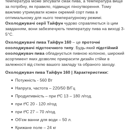
температура може зіпсувати смак пива, а температура вище
за потрібну, як правило, підвищує піноутворення. Тому
важливо утримувати кожен окремий сорт пива в
оптимальному для нього температурному режимі.
Охолоджувачі серії Тайфун
чудово справляються із цим
завданням, вони забезпечують температуру пива на виході 3-
5°С.
Охолоджувачі пива Тайфун 160
– це
проточні
охолоджувачі підстоєчного типу
. Будь-який
підстійний
охолоджувач пива
обладнується пивною колоною, широкий
асортимент яких дозволяє прикрасити дизайн стійки в
залежності від стилю вашого закладу та обраного заходу.
Охолоджувач пива Тайфун 160 | Характеристики:
Потужність - 560 Вт
Напруга, частота – 220/50 В/Гц
Продуктивність – при tºC 13 – 180 л/год.
при tºC 20 - 120 л/год
при tºC 27 – 70 л/год.
Об'єм ванни для води – 50 л.
Крижане поле – 24 кг