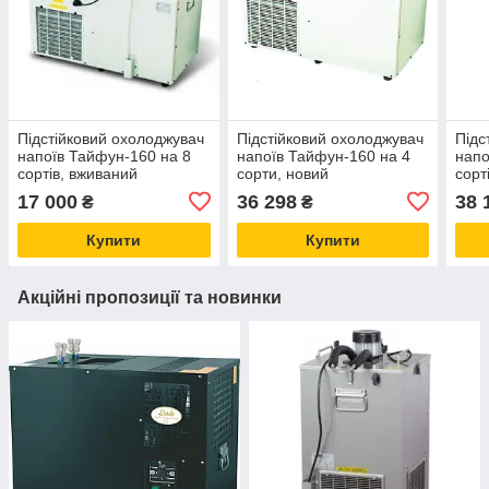
Підстійковий охолоджувач
Підстійковий охолоджувач
Підс
напоїв Тайфун-160 на 8
напоїв Тайфун-160 на 4
напо
сортів, вживаний
сорти, новий
сорт
17 000
36 298
38 
₴
₴
Купити
Купити
Акційні пропозиції та новинки