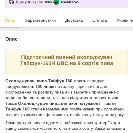
Доступна доставка
Опис
Характеристики
Доставка
Оплата
Умови п
Опис
Підстоєчний пивний охолоджувач
Тайфун-160H UBC на 8 сортів пива
Охолоджувачі пива Тайфун 160
мають середню
продуктивність 160 літрів на годину і призначені для
охолодження та розливу пива як в закритих приміщеннях:
кафе, паби, ресторани, так і для відкритих торгових точок.
Також
Охолоджувачі пива великої потужності
, такі як
Тайфун 160
стали незамінними помічниками при організації
міських та заміських фестивалів, особливо у теплу пору року.
Температура пива є одним із найважливіших критеріїв при
оцінці смакових якостей того чи іншого сорту. Адже занижена