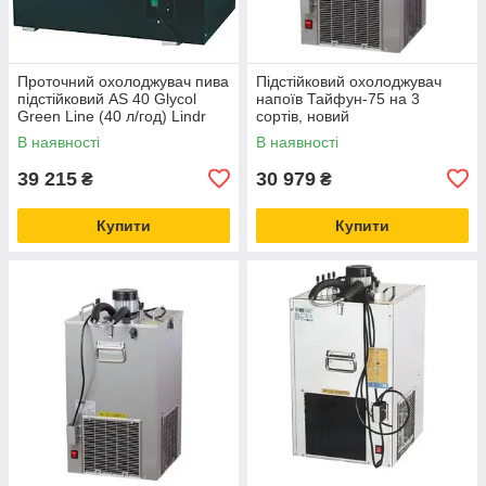
Проточний охолоджувач пива
Підстійковий охолоджувач
підстійковий AS 40 Glycol
напоїв Тайфун-75 на 3
Green Line (40 л/год) Lindr
сортів, новий
Чехія, Пивоохолодники
В наявності
В наявності
39 215
30 979
₴
₴
Купити
Купити