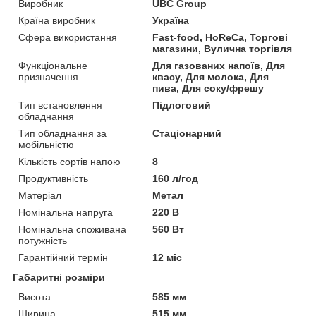
Виробник
UBC Group
Країна виробник
Україна
Сфера використання
Fast-food, HoReCa, Торгові
магазини, Вулична торгівля
Функціональне
Для газованих напоїв, Для
призначення
квасу, Для молока, Для
пива, Для соку/фрешу
Тип встановлення
Підлоговий
обладнання
Тип обладнання за
Стаціонарний
мобільністю
Кількість сортів напою
8
Продуктивність
160 л/год
Матеріал
Метал
Номінальна напруга
220 В
Номінальна споживана
560 Вт
потужність
Гарантійний термін
12 міс
Габаритні розміри
Висота
585 мм
Ширина
515 мм