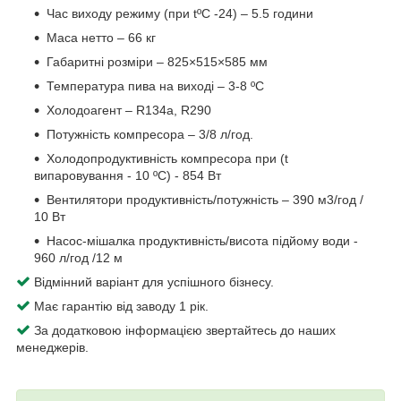
Час виходу режиму (при tºC -24) – 5.5 години
Маса нетто – 66 кг
Габаритні розміри – 825×515×585 мм
Температура пива на виході – 3-8 ºC
Холодоагент – R134a, R290
Потужність компресора – 3/8 л/год.
Холодопродуктивність компресора при (t
випаровування - 10 ºC) - 854 Вт
Вентилятори продуктивність/потужність – 390 м3/год /
10 Вт
Насос-мішалка продуктивність/висота підйому води -
960 л/год /12 м
Відмінний варіант для успішного бізнесу.
Має гарантію від заводу 1 рік.
За додатковою інформацією звертайтесь до наших
менеджерів.