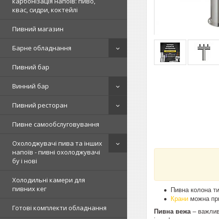
карбонізація напоїв: пиво,
квас, сидри, коктейлі
Пивний магазин
Барне обладнання
Пивний бар
Винний бар
Пивний ресторан
Пивне самообслуговування
Охолоджувачі пива та інших
напоїв - пивні охолоджувачі
бу і нові
Холодильні камери для
пивних кег
Пивна колона ти
Крани
можна при
Готові комплекти обладнання
Пивна вежа
– важлив