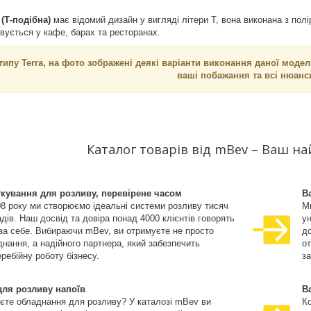
(Т-подібна)
має відомий дизайн у вигляді літери Т, вона виконана з пол
вується у кафе, барах та ресторанах.
типу Terra, на фото зображені деякі варіанти виконання даної моде
ваші побажання та всі нюанс
Каталог товарів від mBev – Ваш н
ткування для розливу, перевірене часом
В
08 року ми створюємо ідеальні системи розливу тисяч
М
дів. Наш досвід та довіра понад 4000 клієнтів говорять
ун
 за себе. Вибираючи mBev, ви отримуєте не просто
д
нання, а надійного партнера, який забезпечить
о
ребійну роботу бізнесу.
за
для розливу напоїв
В
єте обладнання для розливу? У каталозі mBev ви
К