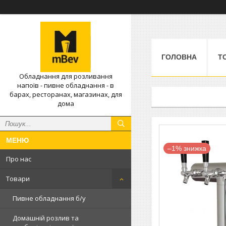
ГОЛОВНА
Т
Обладнання для розливання
напоїв - пивне обладнання - в
барах, ресторанах, магазинах, для
дома
–1%
Про нас
Товари
Пивне обладнання б/у
Домашній розлив та