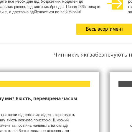
дете все необхідне від бюджетних моделей до
ро
іальних рішень від світових брендів. Понад 90% товарів
га
и є, а доставка здійснюється по всій Україні.
зо
Весь асортимент
Чинники, які забезпечують н
у ми? Якість, перевірена часом
 поставки від світових лідерів гарантують
щу якість кожного пристрою. Широкий
имент та постійна наявність на складі
ляють підібрати ідеальне рішення для