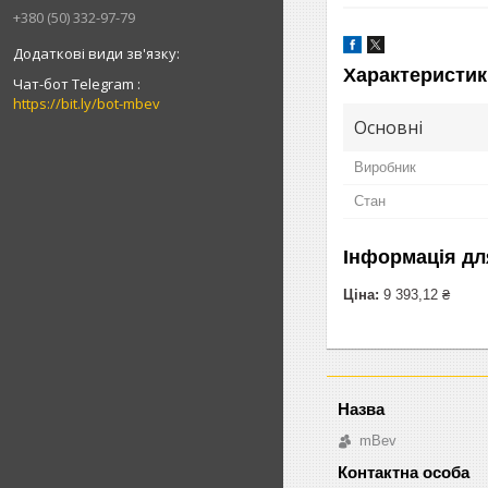
+380 (50) 332-97-79
Характеристик
Чат-бот Telegram
https://bit.ly/bot-mbev
Основні
Виробник
Стан
Інформація дл
Ціна:
9 393,12 ₴
mBev