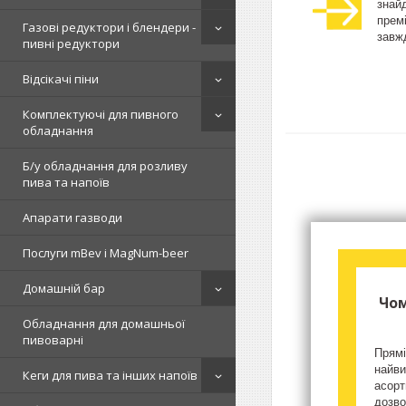
знай
прем
Газові редуктори і блендери -
завжд
пивні редуктори
Відсікачі піни
Комплектуючі для пивного
обладнання
Б/у обладнання для розливу
пива та напоїв
Апарати газводи
Послуги mBev і MagNum-beer
Домашній бар
Чом
Обладнання для домашньої
пивоварні
Прямі
найви
Кеги для пива та інших напоїв
асорт
дозво