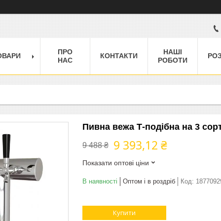
ПРО
НАШІ
ОВАРИ
КОНТАКТИ
РО
НАС
РОБОТИ
Пивна вежа Т-подібна на 3 сор
9 393,12 ₴
9 488 ₴
Показати оптові ціни
В наявності
Оптом і в роздріб
Код:
1877092
Купити