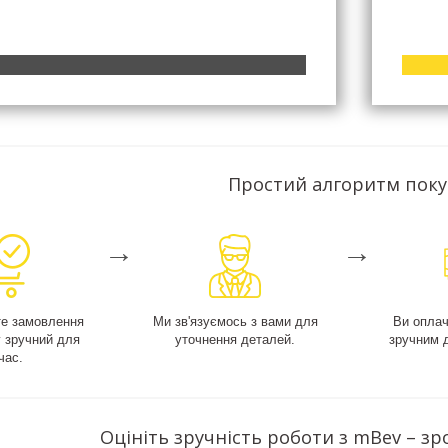
Простий алгоритм пок
→
→
е замовлення
Ми зв'язуємось з вами для
Ви опла
у зручний для
уточнення деталей.
зручним 
час.
Оцініть зручність роботи з mBev – зр