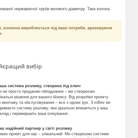
ірованої нержавіючої труби великого діаметру. Така колона
лі, колонна виробляється під ваші потреби, враховуючи
и
айкращий вибір
аша система розливу, створена під ключ
и не просто продаємо обладнання – ми створюємо
ікальні рішення для вашого бізнесу. Від розробки проекту
о монтажу та обслуговування – все з одних рук. З mBev ви
тримаєте систему розливу, яка ідеально впишеться у ваш
клад і перевершить ваші очікування.
аш надійний партнер у світі розливу
ожен проект для нас – унікальний. Ми створюємо системи