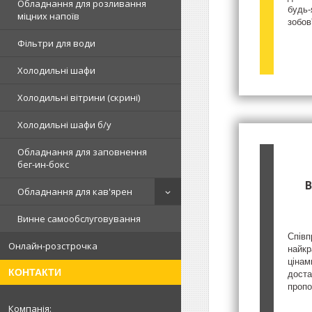
Обладнання для розливання
будь-
міцних напоїв
зобов
Фільтри для води
Холодильні шафи
Холодильні вітрини (скрині)
Холодильні шафи б/у
Обладнання для заповнення
бег-ин-бокс
В
Обладнання для кав'ярен
Винне самообслуговування
Співп
Онлайн-розстрочка
найкр
цінам
КОНТАКТИ
доста
пропо