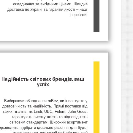
обладнання за вигідними цінами. Швидка
доставка по Україні та гарантія якості – наші
переваги.
Надійність світових брендів, ваш
успіх
Вибираючи обладнання mBev, ви інвестуєте у
довговічність та надійність. Прямі поставки від
таких гігантів, як Lindr, UBC, Felom, John Guest
гарантують високу якість та відповідність
світовим стандартам. Широкий асортимент
дозволить підібрати ідеальне рішення для будь-
якого закладу, затишний паб або великий