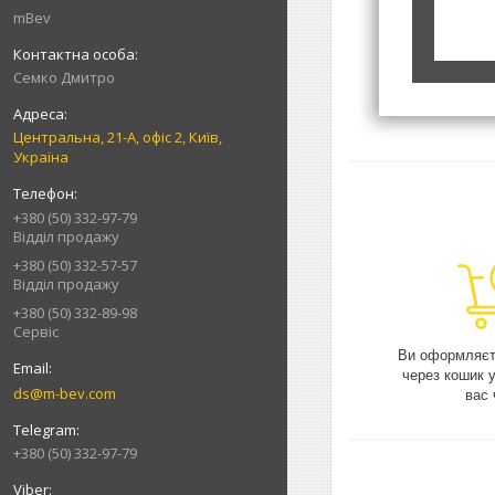
mBev
Cемко Дмитро
Центральна, 21-А, офіс 2, Київ,
Україна
+380 (50) 332-97-79
Відділ продажу
+380 (50) 332-57-57
Відділ продажу
+380 (50) 332-89-98
Сервіс
Ви оформляєт
через кошик 
ds@m-bev.com
вас 
+380 (50) 332-97-79