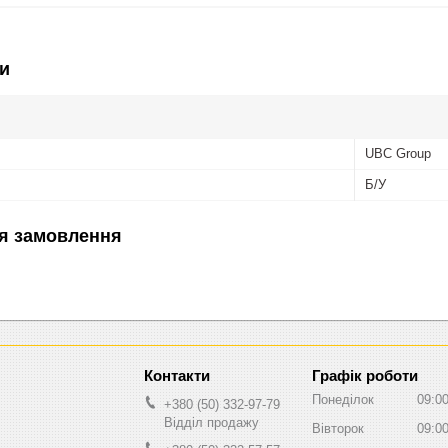
и
UBC Group
Б/У
я замовлення
Графік роботи
Понеділок
09:0
+380 (50) 332-97-79
Відділ продажу
Вівторок
09:0