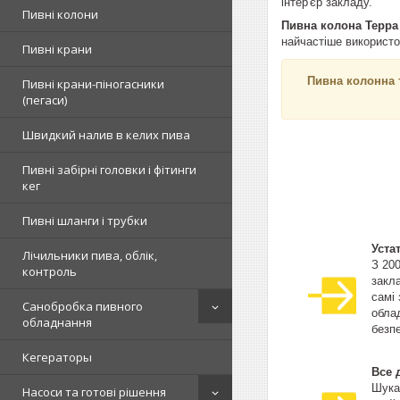
інтер'єр закладу.
Пивні колони
Пивна колона Терра 
найчастіше використо
Пивні крани
Пивна колонна 
Пивні крани-піногасники
(пегаси)
Швидкий налив в келих пива
Пивні забірні головки і фітинги
кег
Пивні шланги і трубки
Уста
Лічильники пива, облік,
З 20
контроль
закла
самі
Санобробка пивного
облад
обладнання
безпе
Кегераторы
Все 
Шука
Насоси та готові рішення