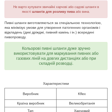
Не варто купувати звичайні харчові або садові шланги в
якості
шлангів для розливу пива
або вина.
Пивні шланги виготовляються за спеціальною технологією,
яка мінімізує умови для утворення патогенних організмів і
відкладень (дикі дріжджі, пивний камінь і ін.) всередині
пивопроводу.
Кольорові пивні шланги дуже зручно
використовувати для маркування пивних або
газових ліній на довгих дистанціях або при
складній розводці.
Характеристики
Виробник
Kflex
Країна виробник
Великобританія
Тип
Харчовий