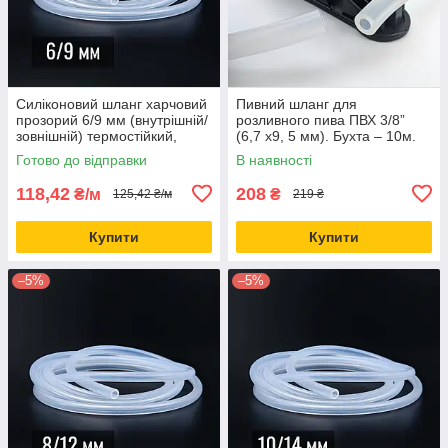
Силіконовий шланг харчовий
Пивний шланг для
прозорий 6/9 мм (внутрішній/
розливного пива ПВХ 3/8”
зовнішній) термостійкий,
(6,7 х9, 5 мм). Бухта – 10м.
гнучка силіконова трубка
Готово до відправки
В наявності
118,42
208
₴/м
₴
125,42 ₴/м
219 ₴
Купити
Купити
–5%
–5%