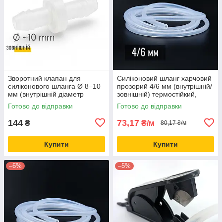
Зворотний клапан для
Силіконовий шланг харчовий
силіконового шланга Ø 8–10
прозорий 4/6 мм (внутрішній/
мм (внутрішній діаметр
зовнішній) термостійкий,
трубки)
гнучка силіконова трубка
Готово до відправки
Готово до відправки
144
73,17
₴
₴/м
80,17 ₴/м
Купити
Купити
–6%
–5%