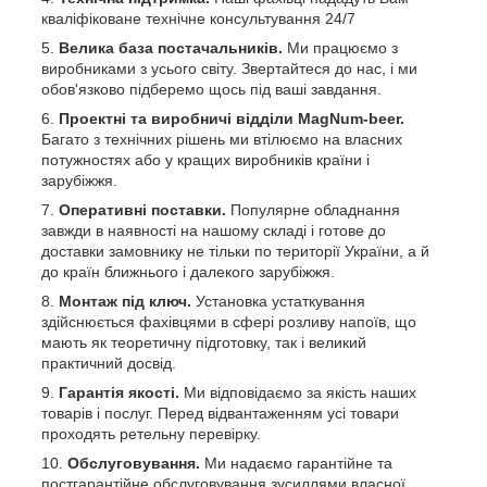
кваліфіковане технічне консультування 24/7
Велика база постачальників.
Ми працюємо з
виробниками з усього світу. Звертайтеся до нас, і ми
обов'язково підберемо щось під ваші завдання.
Проектні та виробничі відділи MagNum-beer.
Багато з технічних рішень ми втілюємо на власних
потужностях або у кращих виробників країни і
зарубіжжя.
Оперативні поставки.
Популярне обладнання
завжди в наявності на нашому складі і готове до
доставки замовнику не тільки по території України, а й
до країн ближнього і далекого зарубіжжя.
Монтаж під ключ.
Установка устаткування
здійснюється фахівцями в сфері розливу напоїв, що
мають як теоретичну підготовку, так і великий
практичний досвід.
Гарантія якості.
Ми відповідаємо за якість наших
товарів і послуг. Перед відвантаженням усі товари
проходять ретельну перевірку.
Обслуговування.
Ми надаємо гарантійне та
постгарантійне обслуговування зусиллями власної