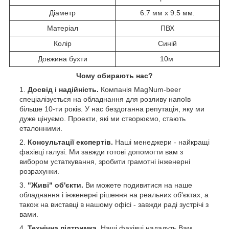
Діаметр
6.7 мм х 9.5 мм.
Матеріал
ПВХ
Колір
Синій
Довжина бухти
10м
Чому обирають нас?
Досвід і надійність.
Компанія MagNum-beer
спеціалізується на обладнання для розливу напоїв
більше 10-ти років. У нас бездоганна репутація, яку ми
дуже цінуємо. Проекти, які ми створюємо, стають
еталонними.
Консультації експертів.
Наші менеджери - найкращі
фахівці галузі. Ми завжди готові допомогти вам з
вибором устаткування, зробити грамотні інженерні
розрахунки.
"Живі" об'єкти.
Ви можете подивитися на наше
обладнання і інженерні рішення на реальних об'єктах, а
також на виставці в нашому офісі - завжди раді зустрічі з
вами.
Технічна підтримка.
Наші фахівці нададуть Вам