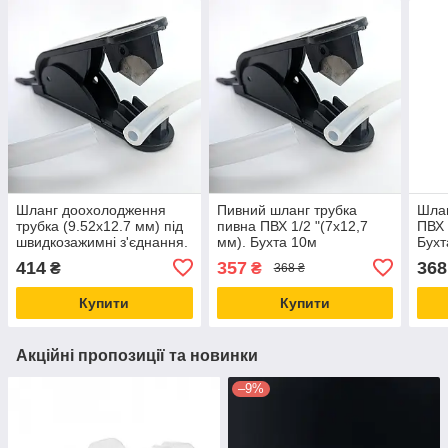
Шланг доохолодження
Пивний шланг трубка
Шлан
трубка (9.52х12.7 мм) під
пивна ПВХ 1/2 "(7x12,7
ПВХ 
швидкозажимні з'єднання.
мм). Бухта 10м
Бухт
Бухта 10м
414
357
368
₴
₴
368 ₴
Купити
Купити
Акційні пропозиції та новинки
–9%