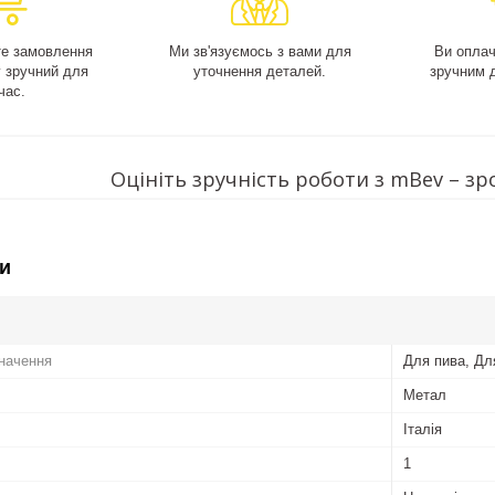
е замовлення
Ми зв'язуємось з вами для
Ви опла
у зручний для
уточнення деталей.
зручним 
час.
Оцініть зручність роботи з mBev – зр
и
начення
Для пива, Дл
Метал
Італія
1