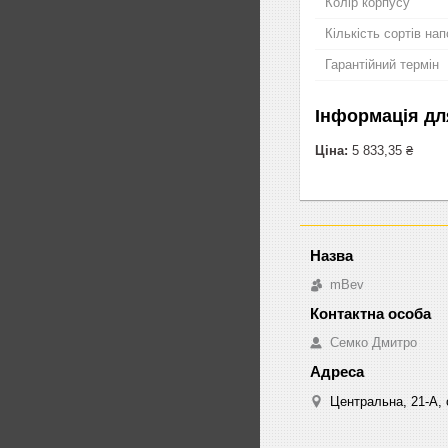
Колір корпусу
Кількість сортів на
Гарантійний термін
Інформація дл
Ціна:
5 833,35 ₴
mBev
Cемко Дмитро
Центральна, 21-А, о