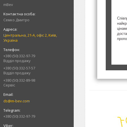
mBev
Співп
Cемко Дмитро
найкр
цінам
доста
Центральна, 21-А, офіс 2, Київ,
пропо
Україна
+380 (50) 332-97-79
Відділ продажу
+380 (50) 332-57-57
Відділ продажу
+380 (50) 332-89-98
Сервіс
ds@m-bev.com
+380 (50) 332-97-79