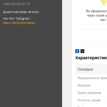
+380 (50) 332-97-79
Ви оформляєт
через кошик 
Чат-бот Telegram
вас 
https://bit.ly/bot-mbev
Характеристик
Основні
Функціональне приз
Матеріал
Країна виробник
Кількість кранів