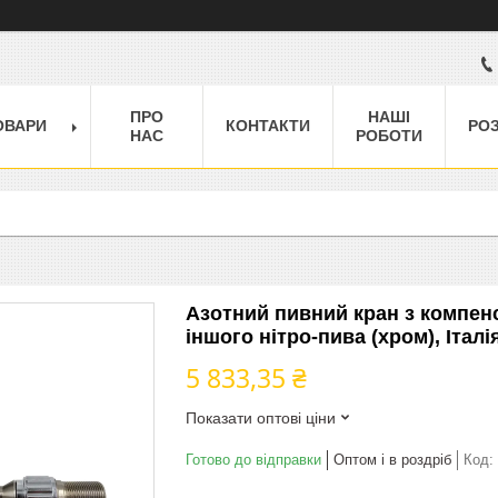
ПРО
НАШІ
ОВАРИ
КОНТАКТИ
РО
НАС
РОБОТИ
Азотний пивний кран з компен
іншого нітро-пива (хром), Італі
5 833,35 ₴
Показати оптові ціни
Готово до відправки
Оптом і в роздріб
Код: