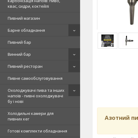
карбонізація напоїв: пиво,
квас, сидри, коктейлі
Пивний магазин
Барне обладнання
Пивний бар
Винний бар
Пивний ресторан
Пивне самообслуговування
Охолоджувачі пива та інших
напоїв - пивні охолоджувачі
бу і нові
Холодильні камери для
Азотний пи
пивних кег
Готові комплекти обладнання