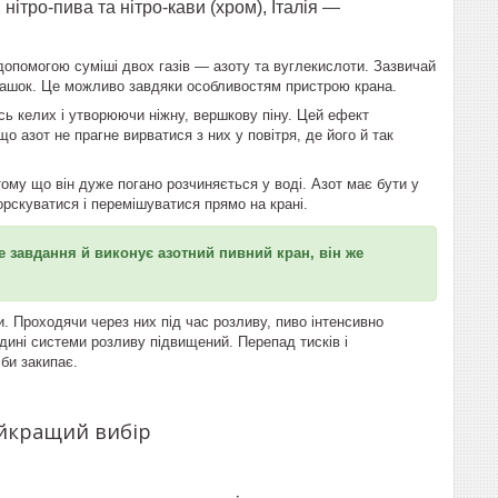
нітро-пива та нітро-кави (хром), Італія —
 допомогою суміші двох газів — азоту та вуглекислоти. Зазвичай
льбашок. Це можливо завдяки особливостям пристрою крана.
сь келих і утворюючи ніжну, вершкову піну. Цей ефект
 азот не прагне вирватися з них у повітря, де його й так
ому що він дуже погано розчиняється у воді. Азот має бути у
орскуватися і перемішуватися прямо на крані.
е завдання й виконує азотний пивний кран, він же
 Проходячи через них під час розливу, пиво інтенсивно
редині системи розливу підвищений. Перепад тисків і
іби закипає.
айкращий вибір