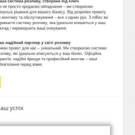
аша система розливу, створена під ключ
и не просто продаємо обладнання – ми створюємо
ікальні рішення для вашого бізнесу. Від розробки проекту
о монтажу та обслуговування – все з одних рук. З mBev ви
тримаєте систему розливу, яка ідеально впишеться у ваш
клад і перевершить ваші очікування.
аш надійний партнер у світі розливу
ожен проект для нас – унікальний. Ми створюємо системи
зливу, які ідеально вписуються у ваш бізнес. Офіційна
рантія, надійні бренди та професійний монтаж – наші
бов'язання перед вами.
аш успіх