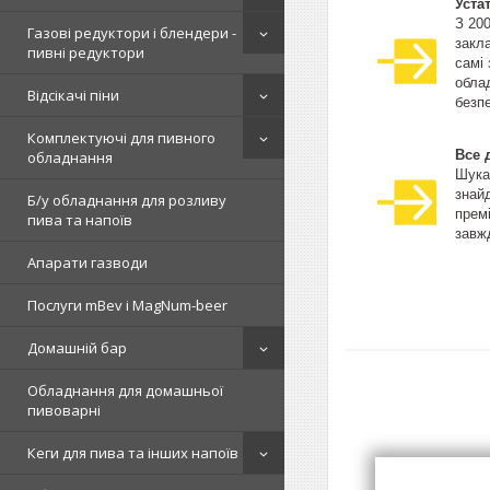
Уста
З 20
Газові редуктори і блендери -
закла
пивні редуктори
самі
облад
Відсікачі піни
безпе
Комплектуючі для пивного
Все 
обладнання
Шука
знай
Б/у обладнання для розливу
прем
пива та напоїв
завжд
Апарати газводи
Послуги mBev і MagNum-beer
Домашній бар
Обладнання для домашньої
пивоварні
Кеги для пива та інших напоїв