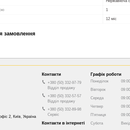
Нержавіюча 
пою
1
12 міс
я замовлення
Графік роботи
Понеділок
09:0
+380 (50) 332-97-79
Відділ продажу
Вівторок
09:0
+380 (50) 332-57-57
Середа
09:0
Відділ продажу
Четвер
09:0
+380 (50) 332-89-98
Сервіс
Пʼятниця
09:0
фіс 2, Київ, Україна
Субота
Вихі