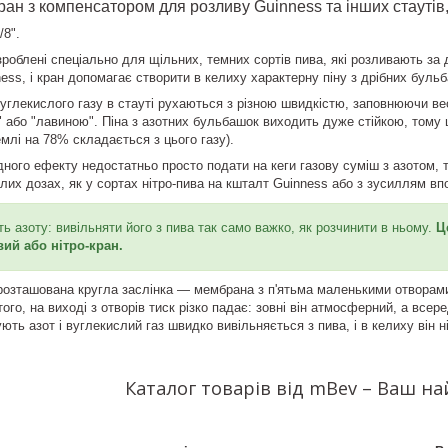
ан з компенсатором для розливу Guinness та інших стаутів, 
/8".
озроблені спеціально для щільних, темних сортів пива, які розливають за
nness, і кран допомагає створити в келиху характерну піну з дрібних бу
углекислого газу в стауті рухаються з різною швидкістю, заповнюючи ве
 або "лавиною". Піна з азотних бульбашок виходить дуже стійкою, тому що
млі на 78% складається з цього газу).
ного ефекту недостатньо просто подати на кеги газову суміш з азотом, т
алих дозах, як у сортах нітро-пива на кшталт Guinness або з зусиллям вп
ь азоту: вивільняти його з пива так само важко, як розчинити в ньому.
Ц
ий або нітро-кран.
озташована кругла заслінка — мембрана з п'ятьма маленькими отворами.
ого, на виході з отворів тиск різко падає: зовні він атмосферний, а все
ь азот і вуглекислий газ швидко вивільняється з пива, і в келиху він н
Каталог товарів від mBev – Ваш н