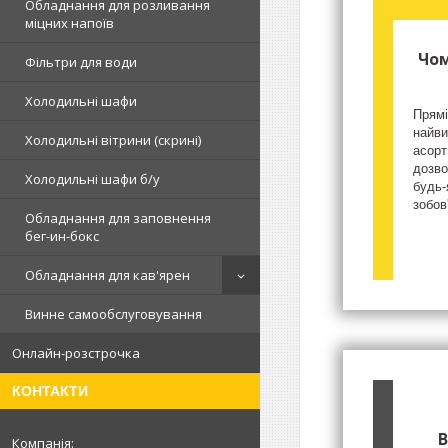
Обладнання для розливання
міцних напоїв
Чом
Фільтри для води
Холодильні шафи
Прямі
найви
Холодильні вітрини (скрині)
асорт
дозво
Холодильні шафи б/у
будь-
зобов
Обладнання для заповнення
бег-ин-бокс
Обладнання для кав'ярен
Винне самообслуговування
Онлайн-розстрочка
КОНТАКТИ
В