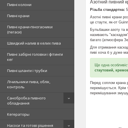
Азотний пивний кр
Пивні колони
Різьба стандартна:
5
Пивні крани
Азотні пивні крани р
це стаути, як-от Gui
Пивні крани-піногасники
Бульбашки азоту та в
(пегаси)
називають "каскадом"
багато (атмосфера Зе
Швидкий налив в келих пива
Для отримання каскад
пиві хоча б у дуже м
Пивні забірні головки і фітинги
кег
Ще одна особливіст
стаутовий, кремов
Пивні шланги і трубки
Лічильники пива, облік,
Перед соплом крана р
контроль
перемішується. Крім т
перемішування змушуют
Санобробка пивного
обладнання
Кегераторы
Насоси та готові рішення