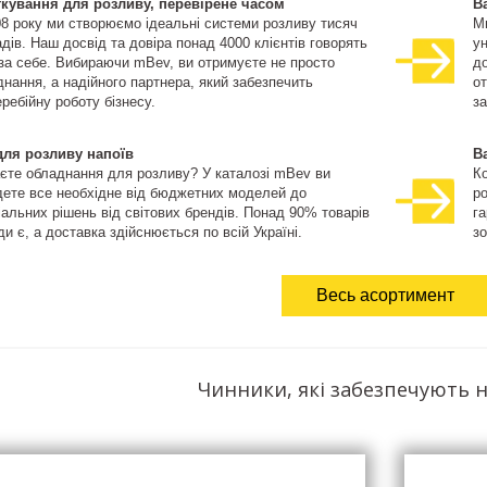
ткування для розливу, перевірене часом
В
08 року ми створюємо ідеальні системи розливу тисяч
М
дів. Наш досвід та довіра понад 4000 клієнтів говорять
ун
 за себе. Вибираючи mBev, ви отримуєте не просто
д
нання, а надійного партнера, який забезпечить
о
ребійну роботу бізнесу.
за
для розливу напоїв
В
єте обладнання для розливу? У каталозі mBev ви
К
дете все необхідне від бюджетних моделей до
ро
іальних рішень від світових брендів. Понад 90% товарів
га
и є, а доставка здійснюється по всій Україні.
зо
Весь асортимент
Чинники, які забезпечують н