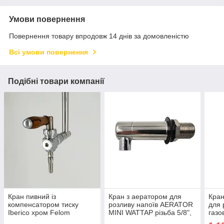
Умови повернення
Повернення товару впродовж 14 днів за домовленістю
Всі умови повернення
Подібні товари компанії
Кран пивний із
Кран з аератором для
Кран
компенсатором тиску
розливу напоїв AERATOR
для 
Iberico хром Felom
MINI WATTAP різьба 5/8",
газо
(Італія), крани для
Felom Італія
Кита