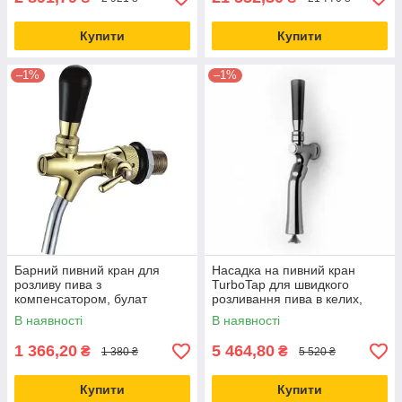
Купити
Купити
–1%
–1%
Барний пивний кран для
Насадка на пивний кран
розливу пива з
TurboTap для швидкого
компенсатором, булат
розливання пива в келих,
("золото"), Talos, Китай
пляшку, банку ТурбоТап
В наявності
В наявності
1 366,20
5 464,80
₴
₴
1 380 ₴
5 520 ₴
Купити
Купити