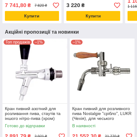
1 1
розливного пива
7 741,80
3 220
₴
₴
7 820 ₴
1 116
Купити
Купити
Акційні пропозиції та новинки
Топ продажів
–1%
–1%
Кран пивний азотний для
Кран пивний для розливного
розливання пива, стаутів та
пива Nostalgie "срібло", LUKR
іншого нітро-пива (хром)
(Чехія), для чеського
Lindr, Чехія
наливання
Готово до відправки
В наявності
2 891,79
21 552,30
₴
₴
2 921 ₴
21 770 ₴