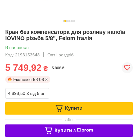
Кран без компенсатора для розливу напоїв
IOVINO різьба 5/8", Felom Італія
В наявності
Код: 2193153648
Опт і роздріб
5 749,92
₴
5 808 ₴
Економія
58.08 ₴
4 898,50 ₴
від 5 шт.
Купити
або
Купити з