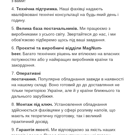
з вами!
Те
хнічна підтримка.
Наші фахівці надають
кваліфіковані технічні консультації на будь-який день і
годину.
Велика база постачальників.
Ми працюємо з
виробниками з усього світу. Звертайтеся до нас, і ми
обов'язково підберемо щось під ваші завдання.
Проєктні та виробничі відділи MagNum-
beer.
Багато технічних рішень ми втілюємо на власних
потужностях або у найкращих виробників країни та
закордоння.
Оперативні
постачання.
Популярне обладнання завжди в наявності
на нашому складі. Воно готовий до до доставляння не
тільки територією України, але й у країни ближнього та
дальнього зарубіжжя.
Монтаж під ключ.
Установлення обладнання
здійснюється фахівцями у сфері розливу напоїв, що
мають як теоретичну підготовку, так і великий
практичний досвід.
Гарантія якості.
Ми відповідаємо за якість наших