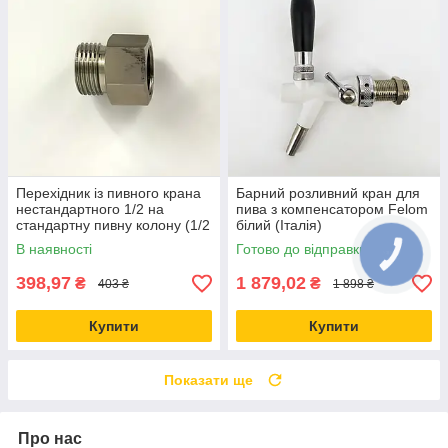
Перехідник із пивного крана
Барний розливний кран для
нестандартного 1/2 на
пива з компенсатором Felom
стандартну пивну колону (1/2
білий (Італія)
мама — 5/8 тато)
В наявності
Готово до відправки
398,97
1 879,02
₴
₴
403 ₴
1 898 ₴
Купити
Купити
Показати ще
Про нас