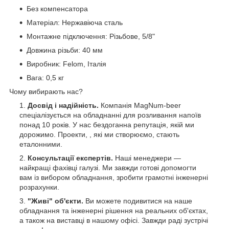
Без компенсатора
Матеріал: Нержавіюча сталь
Монтажне підключення: Різьбове, 5/8"
Довжина різьби: 40 мм
Виробник: Felom, Італія
Вага: 0,5 кг
Чому вибирають нас?
Досвід і надійність.
Компанія MagNum-beer
спеціалізується на обладнанні для розливання напоїв
понад 10 років. У нас бездоганна репутація, якій ми
дорожимо. Проекти, , які ми створюємо, стають
еталонними.
Консультації експертів.
Наші менеджери —
найкращі фахівці галузі.
Ми завжди готові допомогти
вам із вибором обладнання, зробити грамотні інженерні
розрахунки.
"Живі" об'єкти.
Ви можете подивитися на наше
обладнання та інженерні рішення на реальних об'єктах,
а також на виставці в нашому офісі. Завжди раді зустрічі