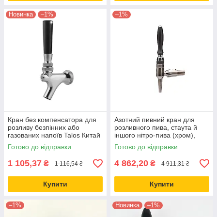
Новинка
–1%
–1%
Кран без компенсатора для
Азотний пивний кран для
розливу безпінних або
розливного пива, стаута й
газованих напоїв Talos Китай
іншого нітро-пива (хром),
Італія
Готово до відправки
Готово до відправки
1 105,37
4 862,20
₴
₴
1 116,54 ₴
4 911,31 ₴
Купити
Купити
–1%
Новинка
–1%