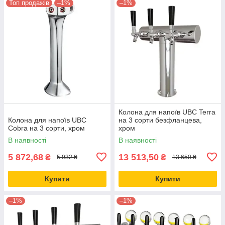
Топ продажів
–1%
–1%
Колона для напоїв UBC Terra
Колона для напоїв UBC
на 3 сорти безфланцева,
Cobra на 3 сорти, хром
хром
В наявності
В наявності
5 872,68
13 513,50
₴
₴
5 932 ₴
13 650 ₴
Купити
Купити
–1%
–1%