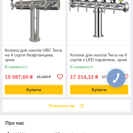
Колона для напоїв UBC Terra
на 4 сорти безфланцева,
Колона для напоїв Terra на 6
хром
сортів з LED підсвіткою, хром
В наявності
В наявності
15 087,60
17 214,12
₴
₴
15 240 ₴
17 388 ₴
Купити
Купити
Показати ще
Про нас