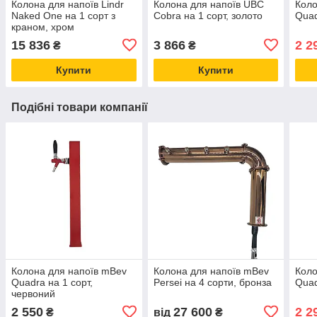
Колона для напоїв Lindr
Колона для напоїв UBC
Коло
Naked One на 1 сорт з
Cobra на 1 сорт, золото
Quad
краном, хром
15 836
3 866
2 2
₴
₴
Купити
Купити
Подібні товари компанії
Колона для напоїв mBev
Колона для напоїв mBev
Коло
Quadra на 1 сорт,
Persei на 4 сорти, бронза
Quad
червоний
2 550
27 600
2 2
₴
від
₴