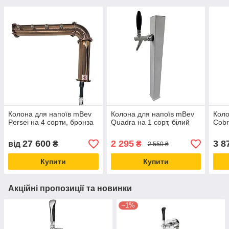
Колона для напоїв mBev
Колона для напоїв mBev
Коло
Persei на 4 сорти, бронза
Quadra на 1 сорт, білий
Cobr
27 600
2 295
3 8
від
₴
₴
2 550 ₴
Купити
Купити
Акційні пропозиції та новинки
–1%