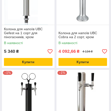
Колона для напоїв UBC
Gefest на 1 сорт для
Колона для напоїв UBC
піногасників, хром
Cobra на 2 сорт, хром
В наявності
В наявності
5 340
4 092,66
₴
₴
4 134 ₴
Купити
Купити
–1%
–1%