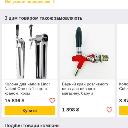
Всі умови повернення
З цим товаром також замовляють
Колона для напоїв Lindr
Барний кран розливного
Коло
Naked One на 1 сорт з
пива для пивного
Cobr
краном, хром
магазину, бару з
компенсатором Felom
15 836
3 8
₴
червоний (Італія)
1 898
₴
Купити
Подібні товари компанії