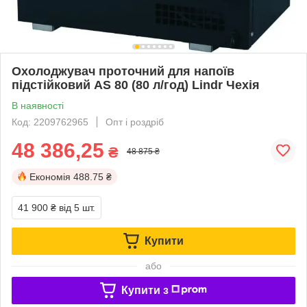
Охолоджувач проточний для напоїв
підстійковий AS 80 (80 л/год) Lindr Чехія
В наявності
Код: 2209762965
Опт і роздріб
48 386,25
₴
48 875 ₴
Економія
488.75 ₴
41 900 ₴
від 5 шт.
Купити
або
Купити з