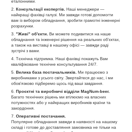
еталонними.
Консультації експертів.
Наші менеджери —
найкращі фахівці галузі.
Ми завжди готові допомогти
вам із вибором обладнання, зробити грамотні інженерні
розрахунки.
"Живі" об'єкти.
Ви можете подивитися на наше
обладнання та інженерні рішення на реальних об'єктах,
а також на виставці в нашому офісі — завжди раді
зустрічі з вами.
Тєхнічна підтримка. Наші фахівці покажуть Вам
кваліфіковане технічне консультування 24/7.
Велика база постачальників.
Ми працюємо з
виробниками з усього світу. Звертайтеся до нас, і ми
обов'язково підберемо щось під ваші завдання.
Проєктні та виробничі відділи MagNum-beer.
Багато технічних рішень ми втілюємо на власних
потужностях або у найкращих виробників країни та
закордоння.
Оперативні постачання.
Популярне обладнання завжди в наявності на нашому
складі і готове до доставляння замовника не тільки на