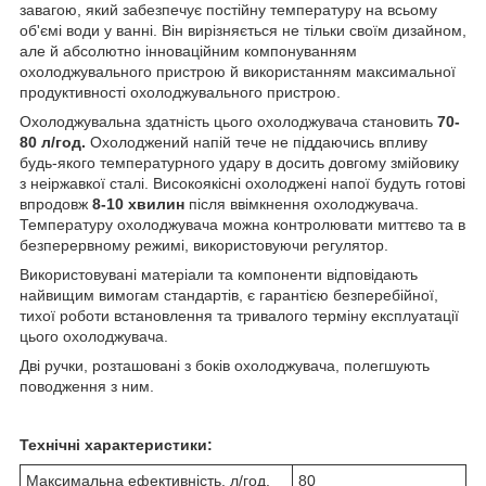
завагою, який забезпечує постійну температуру на всьому
об'ємі води у ванні. Він вирізняється не тільки своїм дизайном,
але й абсолютно інноваційним компонуванням
охолоджувального пристрою й використанням максимальної
продуктивності охолоджувального пристрою.
Охолоджувальна здатність цього охолоджувача становить
70-
80 л/год.
Охолоджений напій тече не піддаючись впливу
будь-якого температурного удару в досить довгому змійовику
з неіржавкої сталі. Високоякісні охолоджені напої будуть готові
впродовж
8-10 хвилин
після ввімкнення охолоджувача.
Температуру охолоджувача можна контролювати миттєво та в
безперервному режимі, використовуючи регулятор.
Використовувані матеріали та компоненти відповідають
найвищим вимогам стандартів, є гарантією безперебійної,
тихої роботи встановлення та тривалого терміну експлуатації
цього охолоджувача.
Дві ручки, розташовані з боків охолоджувача, полегшують
поводження з ним.
Технічні характеристики:
Максимальна ефективність, л/год.
80