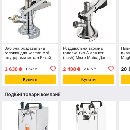
Забірна роздавальна
Роздавальна забірна
Пивн
головка для кег тип A зі
головка тип А для кег
пива
штуцерами метал Китай,
(flash) Micro Matic, Данія,
MagN
для розливання газованих
пивні кліщі для
напоїв
розливання пива, напоїв
1 638
2 408
20 
₴
₴
1 645 ₴
2 415 ₴
Купити
Купити
Подібні товари компанії