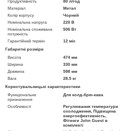
Продуктивність
80 л/год
Матеріал
Метал
Колір корпусу
Чорний
Номінальна напруга
220 В
Номінальна споживана
506 Вт
потужність
Гарантійний термін
12 міс
Габаритні розміри
Висота
474 мм
Ширина
330 мм
Довжина
598 мм
Вага
28.5 кг
Користувальницькі характеристики
Функціональне
Для колд-брю-кава
призначення
Особливості
Регулювання температури
охолодження, Підвищена
енергоефективність,
Фітинги John Guest в
комплекті