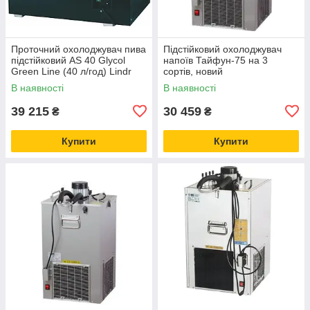
Проточний охолоджувач пива
Підстійковий охолоджувач
підстійковий AS 40 Glycol
напоїв Тайфун-75 на 3
Green Line (40 л/год) Lindr
сортів, новий
Чехія, Пивоохолодники
В наявності
В наявності
39 215
30 459
₴
₴
Купити
Купити