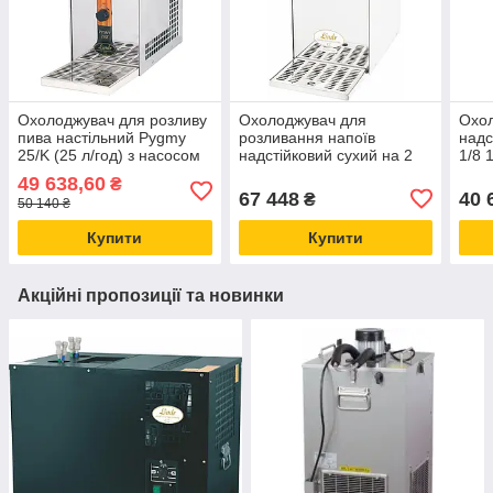
Охолоджувач для розливу
Охолоджувач для
Охол
пива настільний Pygmy
розливання напоїв
надс
25/K (25 л/год) з насосом
надстійковий сухий на 2
1/8 
для кеги та пивним
сорти Kontakt 40/K (40 л/
(дер
49 638,60
₴
краном Lindr Чехія
год) насосом + 2 крани
вули
67 448
40 
₴
50 140 ₴
Lindr Чехія
Купити
Купити
Акційні пропозиції та новинки