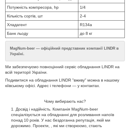
Потужність компресора, hp
1/4
Кількість сортів, шт
2-4
Хладагент
R134а
Банк льоду
до 8 кг
MagNum-beer — офіційний представник компанії LINDR в
Україні.
Ми забезпечуємо повноцінний сервіс обладнання LINDR на
всій території України.
Подивитися на обладнання LINDR "вживу" можна в нашому
кіївському офісі. Адрес і телефони — у контактах.
Чому вибирають нас?
Досвід і надійність. Компанія MagNum-beer
спеціалізується на обладнанні для розливання напоїв
понад 10 років. У нас бездоганна репутація, якій ми
дорожимо. Проекти, , які ми створюємо, стають