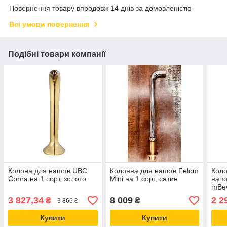
Повернення товару впродовж 14 днів за домовленістю
Всі умови повернення
Подібні товари компанії
Колона для напоїв UBC
Колонна для напоїв Felom
Коло
Cobra на 1 сорт, золото
Mini на 1 сорт, сатин
напо
mBev
чор
3 827,34
8 009
2 2
₴
₴
3 866 ₴
Купити
Купити