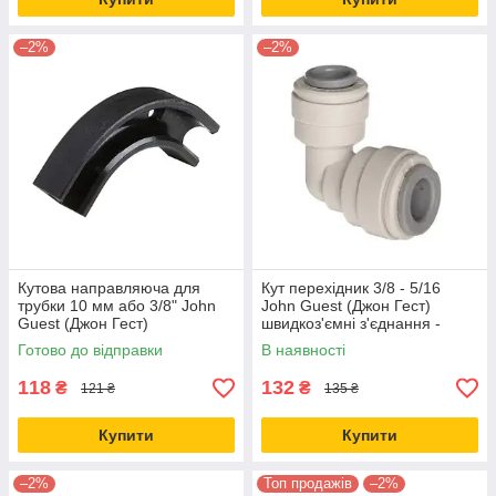
–2%
–2%
Кутова направляюча для
Кут перехідник 3/8 - 5/16
трубки 10 мм або 3/8" John
John Guest (Джон Гест)
Guest (Джон Гест)
швидкоз'ємні з'єднання -
швидкоз'ємні з'єднання -
фітинги PI211210S
Готово до відправки
В наявності
фітинги
118
132
₴
₴
121 ₴
135 ₴
Купити
Купити
–2%
Топ продажів
–2%