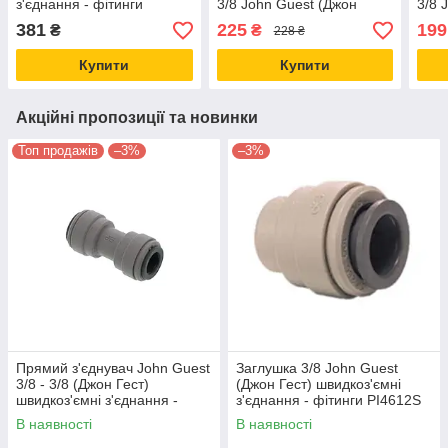
з'єднання - фітинги
3/8 John Guest (Джон
3/8 
PIUB12S
Гест) швидкоз'ємні
Гест
381
225
199
₴
₴
228 ₴
з'єднання PI451214CS
з'єд
PI4
Купити
Купити
Акційні пропозиції та новинки
Топ продажів
–3%
–3%
Прямий з'єднувач John Guest
Заглушка 3/8 John Guest
3/8 - 3/8 (Джон Гест)
(Джон Гест) швидкоз'ємні
швидкоз'ємні з'єднання -
з'єднання - фітинги PI4612S
фітинги Б/У
В наявності
В наявності