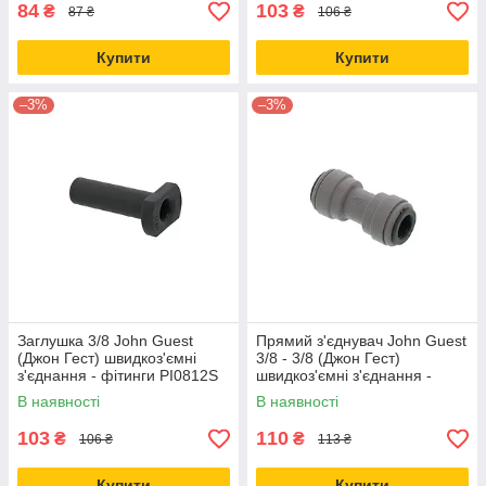
84
103
₴
₴
87 ₴
106 ₴
Купити
Купити
–3%
–3%
Заглушка 3/8 John Guest
Прямий з'єднувач John Guest
(Джон Гест) швидкоз'ємні
3/8 - 3/8 (Джон Гест)
з'єднання - фітинги PI0812S
швидкоз'ємні з'єднання -
фітинги PI0412S
В наявності
В наявності
103
110
₴
₴
106 ₴
113 ₴
Купити
Купити