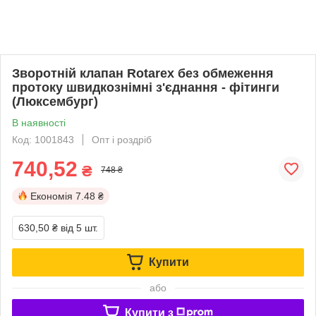
Зворотній клапан Rotarex без обмеження
протоку швидкознімні з'єднання - фітинги
(Люксембург)
В наявності
Код: 1001843
Опт і роздріб
740,52
₴
748 ₴
Економія
7.48 ₴
630,50 ₴
від 5 шт.
Купити
або
Купити з