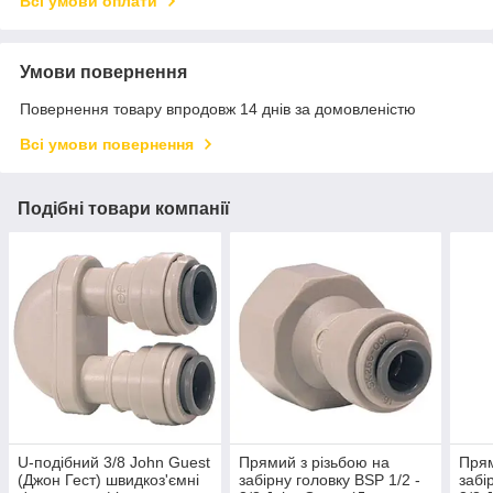
Всі умови оплати
Умови повернення
Повернення товару впродовж 14 днів за домовленістю
Всі умови повернення
Подібні товари компанії
U-подібний 3/8 John Guest
Прямий з різьбою на
Прям
(Джон Гест) швидкоз'ємні
забірну головку BSP 1/2 -
забі