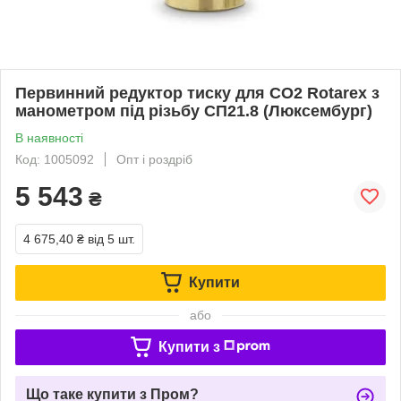
Первинний редуктор тиску для СО2 Rotarex з
манометром під різьбу СП21.8 (Люксембург)
В наявності
Код: 1005092
Опт і роздріб
5 543
₴
4 675,40 ₴
від 5 шт.
Купити
або
Купити з
Що таке купити з Пром?