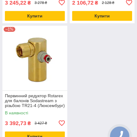
3 245,22
2 106,72
₴
₴
3 278 ₴
2 128 ₴
Купити
Купити
–1%
Первинний редуктор Rotarex
для балонів Sodastream з
різьбою TR21-4 (Люксембург)
В наявності
3 392,73
₴
3 427 ₴
Купити