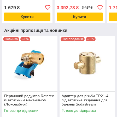
балона з різьбою СП21.8
TR21-4 (Люксембург)
1 679
3 392,73
1 7
₴
₴
3 427 ₴
Купити
Купити
Акційні пропозиції та новинки
Новинка
–1%
Топ продажів
–1%
Первинний редуктор Rotarex
Адаптер для різьби TR21-4
із затискним механізмом
під затискне з'єднання для
(Люксембург)
балонів Sodastream
Rotarex Люксембург
Готово до відправки
Готово до відправки