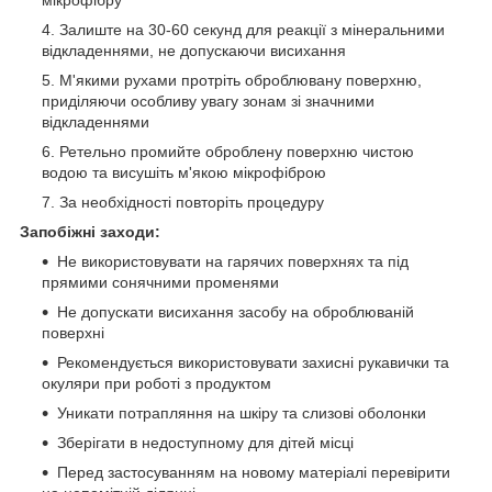
мікрофібру
Залиште на 30-60 секунд для реакції з мінеральними
відкладеннями, не допускаючи висихання
М'якими рухами протріть оброблювану поверхню,
приділяючи особливу увагу зонам зі значними
відкладеннями
Ретельно промийте оброблену поверхню чистою
водою та висушіть м'якою мікрофіброю
За необхідності повторіть процедуру
Запобіжні заходи:
Не використовувати на гарячих поверхнях та під
прямими сонячними променями
Не допускати висихання засобу на оброблюваній
поверхні
Рекомендується використовувати захисні рукавички та
окуляри при роботі з продуктом
Уникати потрапляння на шкіру та слизові оболонки
Зберігати в недоступному для дітей місці
Перед застосуванням на новому матеріалі перевірити