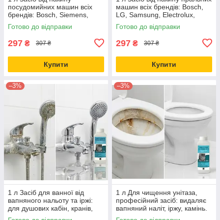
посудомийних машин всіх
машин всіх брендів: Bosch,
брендів: Bosch, Siemens,
LG, Samsung, Electrolux,
Electrolux, LG, Samsung -
Indesit, Candy, Whirlpool,
Готово до відправки
Готово до відправки
очищувач універсальний
Beko - рідина
297
297
₴
₴
307 ₴
307 ₴
Купити
Купити
–3%
–3%
1 л Засіб для ванної від
1 л Для чищення унітаза,
вапняного нальоту та іржі:
професійний засіб: видаляє
для душових кабін, кранів,
вапняний наліт, іржу, камінь.
плитки, раковин, скло -
Економічний діючий
Готово до відправки
Готово до відправки