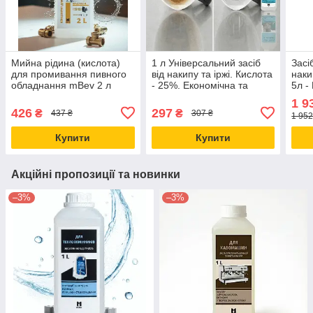
Мийна рідина (кислота)
1 л Універсальний засіб
Засі
для промивання пивного
від накипу та іржі. Кислота
нак
обладнання mBev 2 л
- 25%. Економічна та
5л -
засіб проти ПИВНОГО
ефективна рідина.
очищ
1 9
КАМНЮ
відк
426
297
₴
₴
437 ₴
307 ₴
1 952
Купити
Купити
Акційні пропозиції та новинки
–3%
–3%