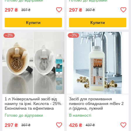
дієвий, без зайвої хімії
концентрат без зайвої хімії
297
297
₴
₴
307 ₴
307 ₴
Купити
Купити
–3%
–3%
1 л Універсальний засіб від
Засіб для промивання
накипу та іржі. Кислота - 25%.
пивного обладнання mBev 2
Економічна та ефективна
л (рідина, лужний
рідина.
концентрат)
Готово до відправки
В наявності
297
426
₴
₴
307 ₴
437 ₴