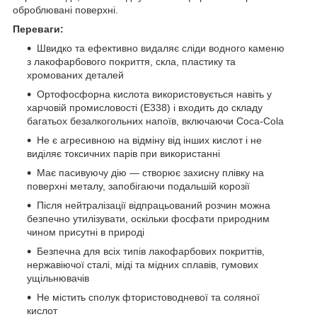
оброблювані поверхні.
Переваги:
Швидко та ефективно видаляє сліди водного каменю
з лакофарбового покриття, скла, пластику та
хромованих деталей
Ортофосфорна кислота використовується навіть у
харчовій промисловості (E338) і входить до складу
багатьох безалкогольних напоїв, включаючи Coca-Cola
Не є агресивною на відміну від інших кислот і не
виділяє токсичних парів при використанні
Має пасивуючу дію — створює захисну плівку на
поверхні металу, запобігаючи подальшій корозії
Після нейтралізації відпрацьований розчин можна
безпечно утилізувати, оскільки фосфати природним
чином присутні в природі
Безпечна для всіх типів лакофарбових покриттів,
нержавіючої сталі, міді та мідних сплавів, гумових
ущільнювачів
Не містить сполук фтористоводневої та соляної
кислот