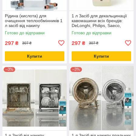
Рідина (кислота) для
1 л Засіб для декальцинації
очищення теплообмінників 1
кавомашини всіх брендів:
л засіб від накипу
DeLonghi, Philips, Saeco,
Krups, Jura. Концентрат 25%
Готово до відправки
Готово до відправки
для видалення накипу
297
297
₴
₴
307 ₴
307 ₴
Купити
Купити
–3%
–3%
1 л Засіб від накипу
1 л Засіб від накипу пральних