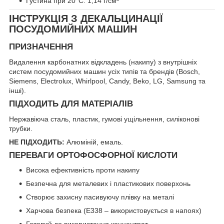
Густина при 20°C: 1,14 г/см³
ІНСТРУКЦІЯ З ДЕКАЛЬЦИНАЦІЇ
ПОСУДОМИЙНИХ МАШИН
ПРИЗНАЧЕННЯ
Видалення карбонатних відкладень (накипу) з внутрішніх
систем посудомийних машин усіх типів та брендів (Bosch,
Siemens, Electrolux, Whirlpool, Candy, Beko, LG, Samsung та
інші).
ПІДХОДИТЬ ДЛЯ МАТЕРІАЛІВ
Нержавіюча сталь, пластик, гумові ущільнення, силіконові
трубки.
НЕ ПІДХОДИТЬ:
Алюміній, емаль.
ПЕРЕВАГИ ОРТОФОСФОРНОЇ КИСЛОТИ
Висока ефективність проти накипу
Безпечна для металевих і пластикових поверхонь
Створює захисну пасивуючу плівку на металі
Харчова безпека (E338 – використовується в напоях)