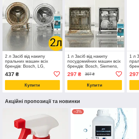
2 л Засіб від накипу
1 л Засіб від накипу
1 л 
пральних машин всіх
посудомийних машин всіх
прал
брендів: Bosch, LG,
брендів: Bosch, Siemens,
брен
Samsung, Electrolux,
Electrolux, LG, Samsung -
Sams
437
297
297
₴
₴
307 ₴
Indesit, Candy, Whirlpool,
очищувач універсальний
Inde
Beko - рідина
Beko
Купити
Купити
Акційні пропозиції та новинки
–3%