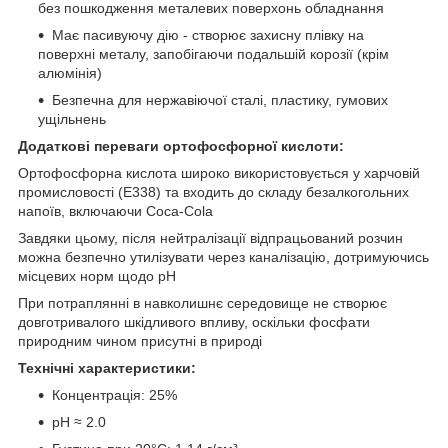
без пошкодження металевих поверхонь обладнання
Має пасивуючу дію - створює захисну плівку на
поверхні металу, запобігаючи подальшій корозії (крім
алюмінія)
Безпечна для нержавіючої сталі, пластику, гумових
ущільнень
Додаткові переваги ортофосфорної кислоти:
Ортофосфорна кислота широко використовується у харчовій
промисловості (E338) та входить до складу безалкогольних
напоїв, включаючи Coca-Cola
Завдяки цьому, після нейтралізації відпрацьований розчин
можна безпечно утилізувати через каналізацію, дотримуючись
місцевих норм щодо pH
При потраплянні в навколишнє середовище не створює
довготривалого шкідливого впливу, оскільки фосфати
природним чином присутні в природі
Технічні характеристики:
Концентрація: 25%
pH ≈ 2.0