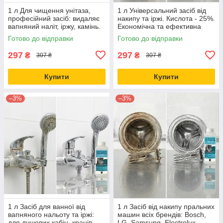
1 л Для чищення унітаза,
1 л Універсальний засіб від
професійний засіб: видаляє
накипу та іржі. Кислота - 25%.
вапняний наліт, іржу, камінь.
Економічна та ефективна
Економічний діючий
рідина.
Готово до відправки
Готово до відправки
концентрат без зайвої хімії
297
297
₴
₴
307 ₴
307 ₴
Купити
Купити
–3%
–3%
1 л Засіб для ванної від
1 л Засіб від накипу пральних
вапняного нальоту та іржі:
машин всіх брендів: Bosch,
для душових кабін, кранів,
LG, Samsung, Electrolux,