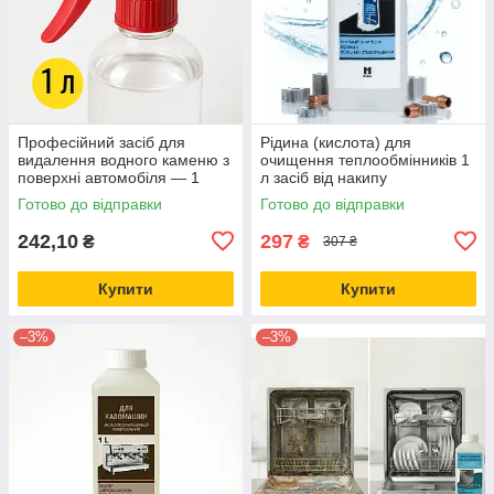
Професійний засіб для
Рідина (кислота) для
видалення водного каменю з
очищення теплообмінників 1
поверхні автомобіля — 1
л засіб від накипу
літр, для детейлінгу
Готово до відправки
Готово до відправки
242,10
297
₴
₴
307 ₴
Купити
Купити
–3%
–3%