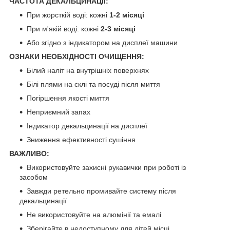
ЧАСТОТА ДЕКАЛЬЦИНАЦІЇ:
При жорсткій воді: кожні
1-2 місяці
При м'якій воді: кожні
2-3 місяці
Або згідно з індикатором на дисплеї машини
ОЗНАКИ НЕОБХІДНОСТІ ОЧИЩЕННЯ:
Білий наліт на внутрішніх поверхнях
Білі плями на склі та посуді після миття
Погіршення якості миття
Неприємний запах
Індикатор декальцинації на дисплеї
Зниження ефективності сушіння
ВАЖЛИВО:
Використовуйте захисні рукавички при роботі із
засобом
Завжди ретельно промивайте систему після
декальцинації
Не використовуйте на алюмінії та емалі
Зберігайте в недоступному для дітей місці