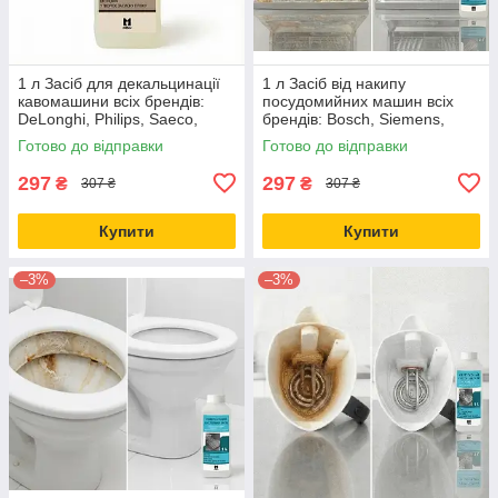
1 л Засіб для декальцинації
1 л Засіб від накипу
кавомашини всіх брендів:
посудомийних машин всіх
DeLonghi, Philips, Saeco,
брендів: Bosch, Siemens,
Krups, Jura. Концентрат 25%
Electrolux, LG, Samsung -
Готово до відправки
Готово до відправки
для видалення накипу
очищувач універсальний
297
297
₴
₴
307 ₴
307 ₴
Купити
Купити
–3%
–3%