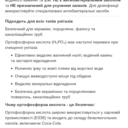
водяного каменю та іржі.
НЕ є антибактеріальним засобом
та
НЕ призначений для усунення запахів
. Для дезінфекції
використовуйте спеціалізовані антибактеріальні засоби.
Підходить для всіх типів унітазів
Безпечний для кераміки, порцеляни, фаянсу та
каналізаційних труб.
Ортофосфорна кислота (H₃PO₄) має наступні переваги при
очищенні унітаза:
Ефективно видаляє вапняний наліт, водяний камінь
та застарілі відкладення
Розчиняє іржу та жовті плями від жорсткої води
Очищує важкодоступні місця під обідком
Видаляє мінеральні відкладення
Безпечна для керамічних та порцелянових
поверхонь, каналізаційних труб
Чому ортофосфорна кислота - це безпечно:
Ортофосфорна кислота широко використовується у харчовій
промисловості (E338) та входить до складу безалкогольних
напоїв, включаючи Coca-Cola