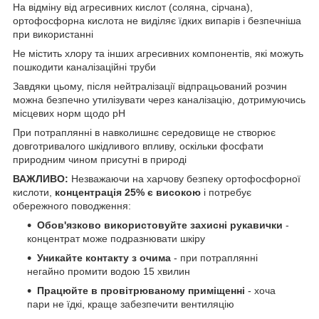
На відміну від агресивних кислот (соляна, сірчана),
ортофосфорна кислота не виділяє їдких випарів і безпечніша
при використанні
Не містить хлору та інших агресивних компонентів, які можуть
пошкодити каналізаційні труби
Завдяки цьому, після нейтралізації відпрацьований розчин
можна безпечно утилізувати через каналізацію, дотримуючись
місцевих норм щодо pH
При потраплянні в навколишнє середовище не створює
довготривалого шкідливого впливу, оскільки фосфати
природним чином присутні в природі
ВАЖЛИВО:
Незважаючи на харчову безпеку ортофосфорної
кислоти,
концентрація 25% є високою
і потребує
обережного поводження:
Обов'язково використовуйте захисні рукавички
-
концентрат може подразнювати шкіру
Уникайте контакту з очима
- при потраплянні
негайно промити водою 15 хвилин
Працюйте в провітрюваному приміщенні
- хоча
пари не їдкі, краще забезпечити вентиляцію