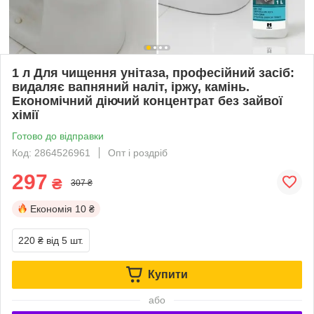
1 л Для чищення унітаза, професійний засіб:
видаляє вапняний наліт, іржу, камінь.
Економічний діючий концентрат без зайвої
хімії
Готово до відправки
Код: 2864526961
Опт і роздріб
297
₴
307 ₴
Економія
10 ₴
220 ₴
від 5 шт.
Купити
або