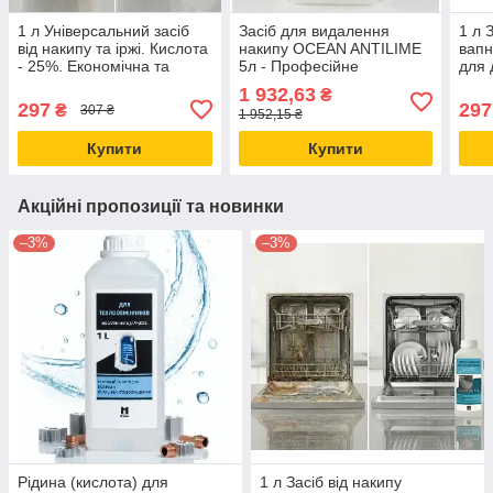
1 л Універсальний засіб
Засіб для видалення
1 л 
від накипу та іржі. Кислота
накипу OCEAN ANTILIME
вапн
- 25%. Економічна та
5л - Професійне
для 
ефективна рідина.
очищення від вапняних
плит
1 932,63
₴
відкладень
дієви
297
297
₴
307 ₴
1 952,15 ₴
Купити
Купити
Акційні пропозиції та новинки
–3%
–3%
Рідина (кислота) для
1 л Засіб від накипу