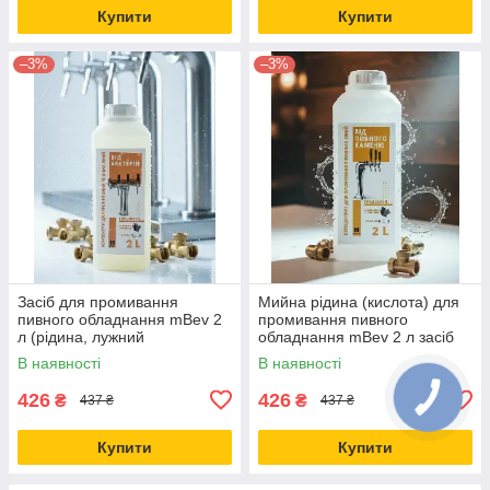
Купити
Купити
–3%
–3%
Засіб для промивання
Мийна рідина (кислота) для
пивного обладнання mBev 2
промивання пивного
л (рідина, лужний
обладнання mBev 2 л засіб
концентрат)
проти ПИВНОГО КАМНЮ
В наявності
В наявності
426
426
₴
₴
437 ₴
437 ₴
Купити
Купити