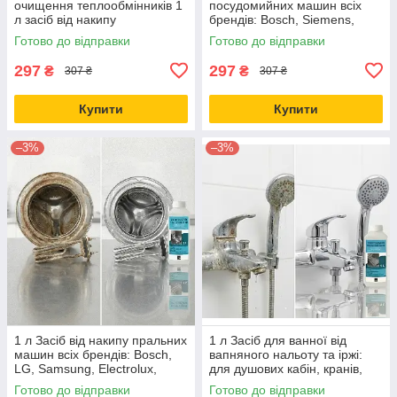
очищення теплообмінників 1
посудомийних машин всіх
л засіб від накипу
брендів: Bosch, Siemens,
Electrolux, LG, Samsung -
Готово до відправки
Готово до відправки
очищувач універсальний
297
297
₴
₴
307 ₴
307 ₴
Купити
Купити
–3%
–3%
1 л Засіб від накипу пральних
1 л Засіб для ванної від
машин всіх брендів: Bosch,
вапняного нальоту та іржі:
LG, Samsung, Electrolux,
для душових кабін, кранів,
Indesit, Candy, Whirlpool,
плитки, раковин, скло -
Готово до відправки
Готово до відправки
Beko - рідина
дієвий, без зайвої хімії