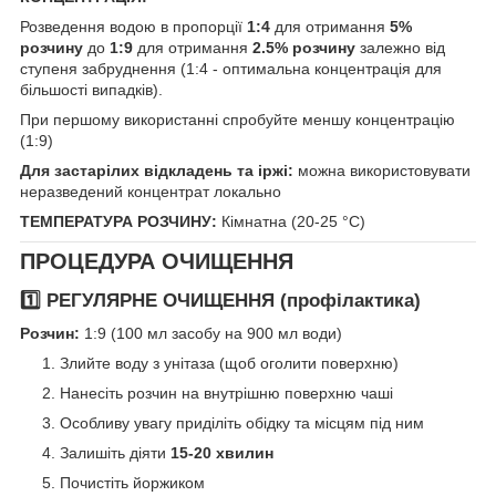
Розведення водою в пропорції
1:4
для отримання
5%
розчину
до
1:9
для отримання
2.5% розчину
залежно від
ступеня забруднення (1:4 - оптимальна концентрація для
більшості випадків).
При першому використанні спробуйте меншу концентрацію
(1:9)
Для застарілих відкладень та іржі:
можна використовувати
неразведений концентрат локально
ТЕМПЕРАТУРА РОЗЧИНУ:
Кімнатна (20-25 °C)
ПРОЦЕДУРА ОЧИЩЕННЯ
1️⃣ РЕГУЛЯРНЕ ОЧИЩЕННЯ (профілактика)
Розчин:
1:9 (100 мл засобу на 900 мл води)
Злийте воду з унітаза (щоб оголити поверхню)
Нанесіть розчин на внутрішню поверхню чаші
Особливу увагу приділіть обідку та місцям під ним
Залишіть діяти
15-20 хвилин
Почистіть йоржиком