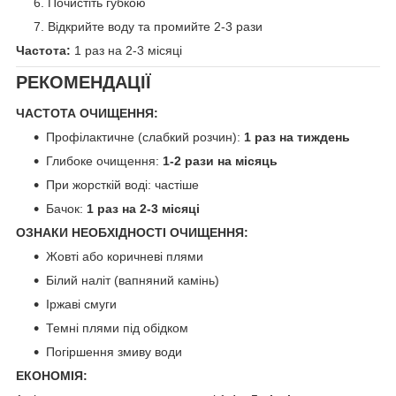
Почистіть губкою
Відкрийте воду та промийте 2-3 рази
Частота:
1 раз на 2-3 місяці
РЕКОМЕНДАЦІЇ
ЧАСТОТА ОЧИЩЕННЯ:
Профілактичне (слабкий розчин):
1 раз на тиждень
Глибоке очищення:
1-2 рази на місяць
При жорсткій воді: частіше
Бачок:
1 раз на 2-3 місяці
ОЗНАКИ НЕОБХІДНОСТІ ОЧИЩЕННЯ:
Жовті або коричневі плями
Білий наліт (вапняний камінь)
Іржаві смуги
Темні плями під обідком
Погіршення змиву води
ЕКОНОМІЯ: