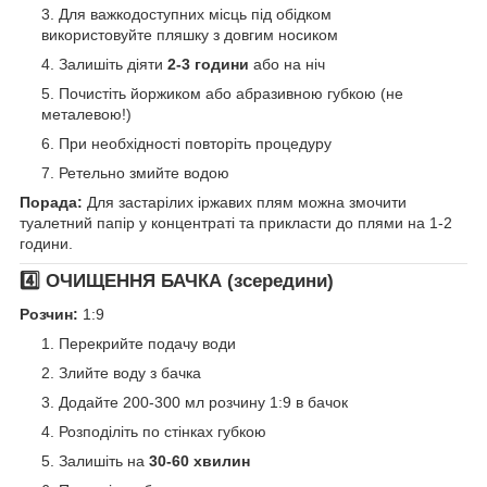
Для важкодоступних місць під обідком
використовуйте пляшку з довгим носиком
Залишіть діяти
2-3 години
або на ніч
Почистіть йоржиком або абразивною губкою (не
металевою!)
При необхідності повторіть процедуру
Ретельно змийте водою
Порада:
Для застарілих іржавих плям можна змочити
туалетний папір у концентраті та прикласти до плями на 1-2
години.
4️⃣ ОЧИЩЕННЯ БАЧКА (зсередини)
Розчин:
1:9
Перекрийте подачу води
Злийте воду з бачка
Додайте 200-300 мл розчину 1:9 в бачок
Розподіліть по стінках губкою
Залишіть на
30-60 хвилин