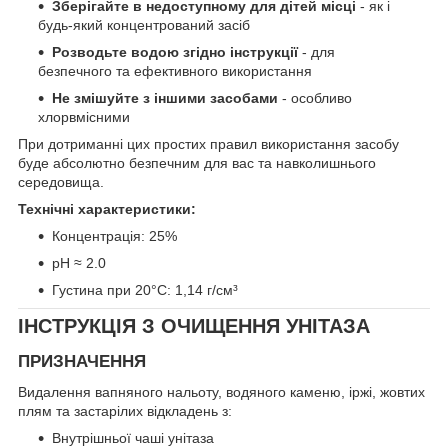
Зберігайте в недоступному для дітей місці
- як і
будь-який концентрований засіб
Розводьте водою згідно інструкції
- для
безпечного та ефективного використання
Не змішуйте з іншими засобами
- особливо
хлорвмісними
При дотриманні цих простих правил використання засобу
буде абсолютно безпечним для вас та навколишнього
середовища.
Технічні характеристики:
Концентрація: 25%
pH ≈ 2.0
Густина при 20°C: 1,14 г/см³
ІНСТРУКЦІЯ З ОЧИЩЕННЯ УНІТАЗА
ПРИЗНАЧЕННЯ
Видалення вапняного нальоту, водяного каменю, іржі, жовтих
плям та застарілих відкладень з:
Внутрішньої чаші унітаза