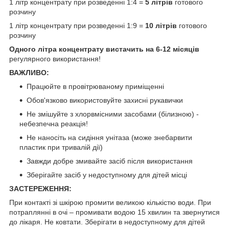
1 літр концентрату при розведенні 1:4 =
5 літрів
готового
розчину
1 літр концентрату при розведенні 1:9 =
10 літрів
готового
розчину
Одного літра концентрату вистачить на 6-12 місяців
регулярного використання!
ВАЖЛИВО:
Працюйте в провітрюваному приміщенні
Обов'язково використовуйте захисні рукавички
Не змішуйте з хлорвмісними засобами (білизною) -
небезпечна реакція!
Не наносіть на сидіння унітаза (може знебарвити
пластик при тривалій дії)
Завжди добре змивайте засіб після використання
Зберігайте засіб у недоступному для дітей місці
ЗАСТЕРЕЖЕННЯ:
При контакті зі шкірою промити великою кількістю води. При
потраплянні в очі – промивати водою 15 хвилин та звернутися
до лікаря. Не ковтати. Зберігати в недоступному для дітей