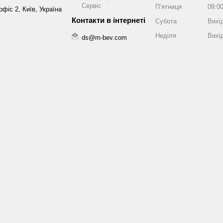
Сервіс
Пʼятниця
09:0
фіс 2, Київ, Україна
Субота
Вихі
Неділя
Вихі
ds@m-bev.com