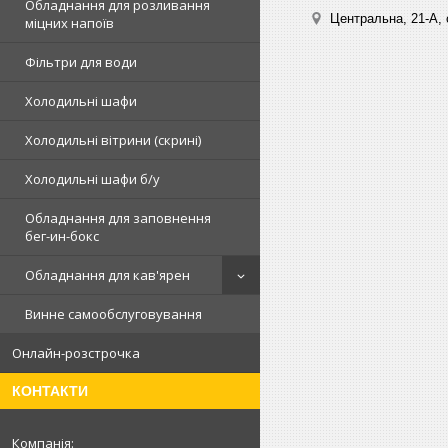
Обладнання для розливання
Центральна, 21-А, о
міцних напоїв
Фільтри для води
Холодильні шафи
Холодильні вітрини (скрині)
Холодильні шафи б/у
Обладнання для заповнення
бег-ин-бокс
Обладнання для кав'ярен
Винне самообслуговування
Онлайн-розстрочка
КОНТАКТИ