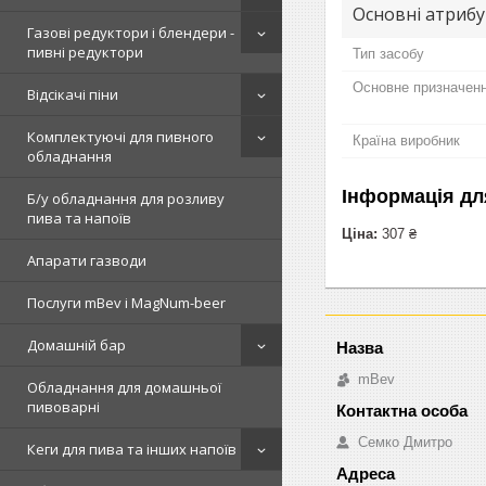
Основні атриб
Газові редуктори і блендери -
пивні редуктори
Тип засобу
Основне призначенн
Відсікачі піни
Комплектуючі для пивного
Країна виробник
обладнання
Інформація дл
Б/у обладнання для розливу
пива та напоїв
Ціна:
307 ₴
Апарати газводи
Послуги mBev і MagNum-beer
Домашній бар
mBev
Обладнання для домашньої
пивоварні
Cемко Дмитро
Кеги для пива та інших напоїв