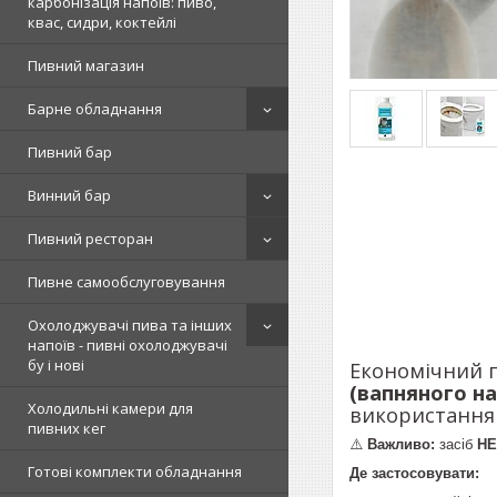
карбонізація напоїв: пиво,
квас, сидри, коктейлі
Пивний магазин
Барне обладнання
Пивний бар
Винний бар
Пивний ресторан
Пивне самообслуговування
Охолоджувачі пива та інших
напоїв - пивні охолоджувачі
бу і нові
Економічний п
(вапняного н
Холодильні камери для
використання 
пивних кег
⚠️
Важливо:
засіб
НЕ
Готові комплекти обладнання
Де застосовувати: