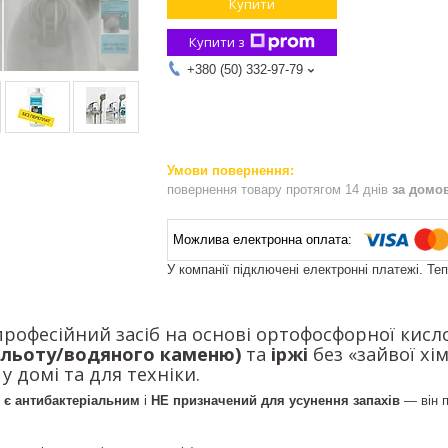
Купити
Купити з
+380 (50) 332-97-79
повернення товару протягом 14 днів
за домо
У компанії підключені електронні платежі. Те
рофесійний засіб на основі ортофосфорної кисл
альоту/водяного каменю)
та
іржі
без «зайвої хі
у домі та для техніки.
 є антибактеріальним
і
НЕ призначений для усунення запахів
— він п