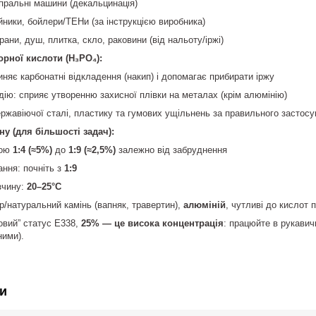
пральні машини (декальцинація)
ники, бойлери/ТЕНи (за інструкцією виробника)
рани, душ, плитка, скло, раковини (від нальоту/іржі)
рної кислоти (H₃PO₄):
няє карбонатні відкладення (накип) і допомагає прибирати іржу
ію: сприяє утворенню захисної плівки на металах (крім алюмінію)
ржавіючої сталі, пластику та гумових ущільнень за правильного застос
у (для більшості задач):
дою
1:4 (≈5%)
до
1:9 (≈2,5%)
залежно від забруднення
ння: почніть з
1:9
зчину:
20–25°C
/натуральний камінь (вапняк, травертин),
алюміній
, чутливі до кислот 
овий” статус E338,
25% — це висока концентрація
: працюйте в рукавич
ними).
и