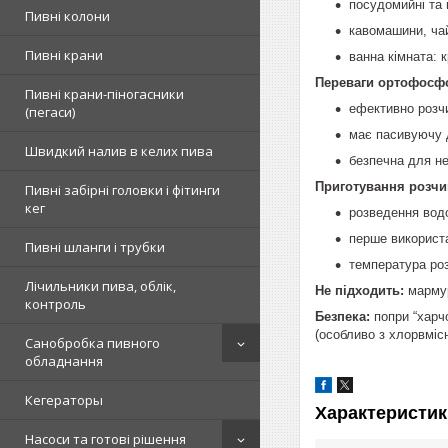
посудомийні та 
Пивні колони
кавомашини, чай
Пивні крани
ванна кімната: к
Переваги ортофосфо
Пивні крани-піногасники
ефективно розчи
(пегаси)
має пасивуючу д
Швидкий налив в келих пива
безпечна для не
Приготування розчин
Пивні забірні головки і фітинги
кег
розведення во
перше використа
Пивні шланги і трубки
температура ро
Лічильники пива, облік,
Не підходить:
мармур
контроль
Безпека:
попри “харч
(особливо з хлорвміс
Санобробка пивного
обладнання
Кегераторы
Характеристик
Насоси та готові рішення