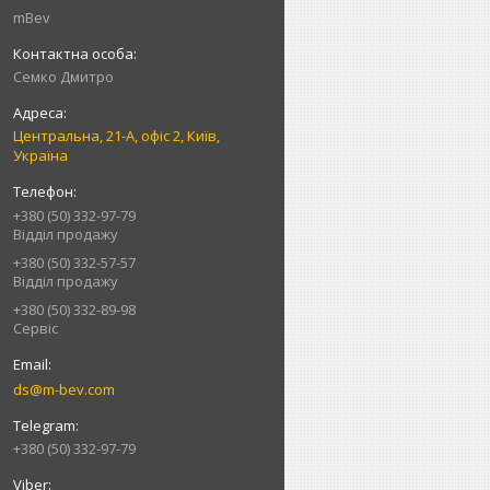
mBev
Cемко Дмитро
Центральна, 21-А, офіс 2, Київ,
Україна
+380 (50) 332-97-79
Відділ продажу
+380 (50) 332-57-57
Відділ продажу
+380 (50) 332-89-98
Сервіс
ds@m-bev.com
+380 (50) 332-97-79