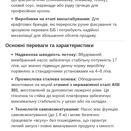
соєвий соус, маринади або рідку гірчицю для
професійних кухонь.
Виробники на етапі масштабування:
Для
крафтових брендів, які переросли ручне фасування та
зрозуміли переваги БіБ і потребують надійної
механізації для збільшення обсягів продажу.
Основні переваги та характеристики
Надвисока швидкість потоку:
Вбудований
мембранний насос забезпечує стабільну потужність 17
л/хв, що значно підвищує денну норму виробітку
порівняно зі стандартними установками на 4–8 л/хв.
Промислова сталева основа:
Обладнання
змонтоване на міцній
станині з нержавіючої сталі AISI
301
, виготовленій за допомогою лазерної різки. Ця
гігієнічна та стійка до корозії платформа забезпечує
максимальну стабільність у цехах або на складах.
Технологія самовсмоктування:
Насос має функцію
самовсмоктування (до 1.8 м) і може безпечно
працювати «всуху» без пошкоджень, що гарантує
легкий запуск і повне викачування продукту з ємності.