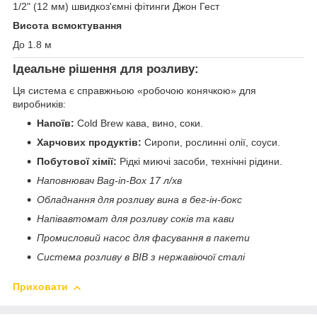
1/2" (12 мм) швидкоз'ємні фітинги Джон Гест
Висота всмоктування
До 1.8 м
Ідеальне рішення для розливу:
Ця система є справжньою «робочою конячкою» для
виробників:
Напоїв:
Cold Brew кава, вино, соки.
Харчових продуктів:
Сиропи, рослинні олії, соуси.
Побутової хімії:
Рідкі миючі засоби, технічні рідини.
Наповнювач Bag-in-Box 17 л/хв
Обладнання для розливу вина в бег-ін-бокс
Напівавтомат для розливу соків та кави
Промисловий насос для фасування в пакети
Система розливу в BIB з нержавіючої сталі
Приховати