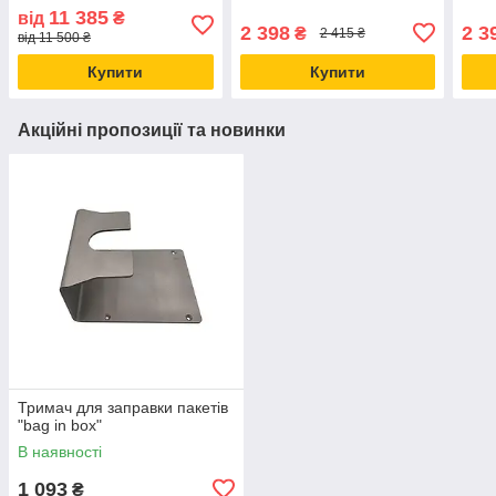
магазин розливного вина
хв, 12 В, Обладнання для
Jeth
11 385
від
₴
bag-in-box
12 В
2 398
2 3
₴
2 415 ₴
від 11 500 ₴
Купити
Купити
Акційні пропозиції та новинки
Тримач для заправки пакетів
"bag in box"
В наявності
1 093
₴