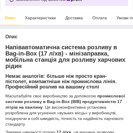
Опис
Характеристики
Доставка
Оплата
Умови п
Опис
Напівавтоматична система розливу в
Bag-in-Box (17 л/хв) - мінізаправка,
мобільна станція для розливу харчових
рідин
Немає аналогів: більше ніж просто кран-
пістолет, компактніше ніж промислова лінія.
Професійний розлив на вашому столі
Масштабуйте своє виробництво за допомогою
промислової
системи розливу в Bag-in-Box (BIB) продуктивністю 17
літрів на хвилину
. Ця високоефективна установка
розроблена для усунення «вузьких місць» у виробництві,
поєднуючи в собі швидкість, точність та надійність харчового
стандарту.
Завдяки швидкості потоку
17 л/хв
, ця машина дозволяє