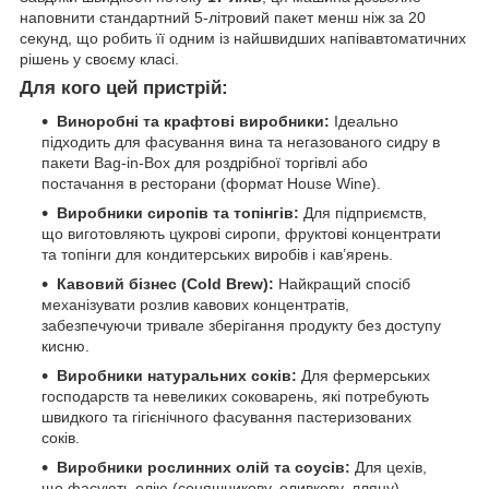
наповнити стандартний 5-літровий пакет менш ніж за 20
секунд, що робить її одним із найшвидших напівавтоматичних
рішень у своєму класі.
Для кого цей пристрій:
Виноробні та крафтові виробники:
Ідеально
підходить для фасування вина та негазованого сидру в
пакети Bag-in-Box для роздрібної торгівлі або
постачання в ресторани (формат House Wine).
Виробники сиропів та топінгів:
Для підприємств,
що виготовляють цукрові сиропи, фруктові концентрати
та топінги для кондитерських виробів і кав’ярень.
Кавовий бізнес (Cold Brew):
Найкращий спосіб
механізувати розлив кавових концентратів,
забезпечуючи тривале зберігання продукту без доступу
кисню.
Виробники натуральних соків:
Для фермерських
господарств та невеликих соковарень, які потребують
швидкого та гігієнічного фасування пастеризованих
соків.
Виробники рослинних олій та соусів:
Для цехів,
що фасують олію (соняшникову, оливкову, лляну),