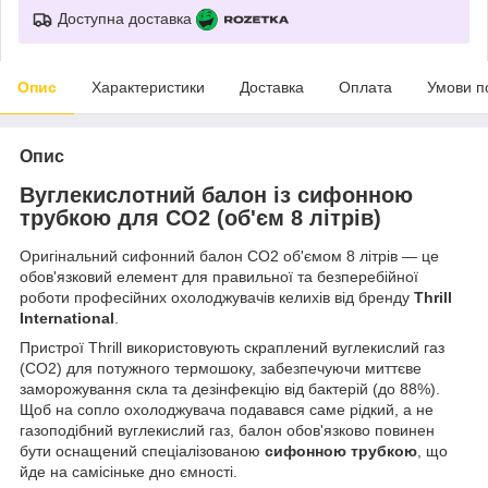
Доступна доставка
Опис
Характеристики
Доставка
Оплата
Умови п
Опис
Вуглекислотний балон із сифонною
трубкою для CO2 (об'єм 8 літрів)
Оригінальний сифонний балон CO2 об'ємом 8 літрів — це
обов'язковий елемент для правильної та безперебійної
роботи професійних охолоджувачів келихів від бренду
Thrill
International
.
Пристрої Thrill використовують скраплений вуглекислий газ
(CO2) для потужного термошоку, забезпечуючи миттєве
заморожування скла та дезінфекцію від бактерій (до 88%).
Щоб на сопло охолоджувача подавався саме рідкий, а не
газоподібний вуглекислий газ, балон обов'язково повинен
бути оснащений спеціалізованою
сифонною трубкою
, що
йде на самісіньке дно ємності.