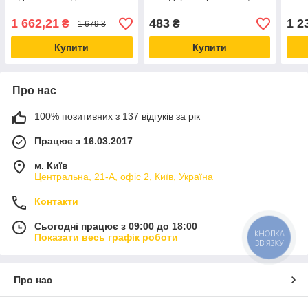
балона з різьбою СП21.8
мм (мама) на велику 26
виве
мм (тато)
Sod
1 662,21
483
1 2
₴
₴
1 679 ₴
Купити
Купити
Про нас
100% позитивних з 137 відгуків за рік
Працює з 16.03.2017
м. Київ
Центральна, 21-А, офіс 2, Київ, Україна
Контакти
Сьогодні працює з 09:00 до 18:00
КНОПКА
Показати весь графік роботи
ЗВ'ЯЗКУ
Про нас