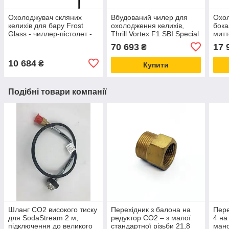
Охолоджувач скляних
Вбудований чилер для
Охол
келихів для бару Frost
охолодження келихів,
бока
Glass - чиллер-пістолет -
Thrill Vortex F1 SBI Special
митт
миттєве заморожування
for Built-In Охолоджувач
CO2
70 693
17 
₴
келихів
10 684
₴
Купити
Подібні товари компанії
Шланг CO2 високого тиску
Перехідник з балона на
Пере
для SodaStream 2 м,
редуктор CO2 – з малої
4 на
підключення до великого
стандартної різьби 21,8
ман