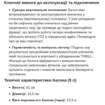
Ключові вимоги до експлуатації та підключення
Суворо вертикальне положення:
Балон має
встановлюватися та експлуатуватися виключно у
стоячому (вертикальному) положенні. У разі укладання
на бік сифонна трубка опиниться над рівнем
скрапленого газу. Це призведе до подачі газоподібної
фракції, що зробить роботу чилера неефективною та
збільшить витрату CO2 в середньому вдвічі. Попередьте
про це ваш персонал!
Герметичність та контроль потоку:
Подача газу
регулюється прецизійним електромагнітним клапаном,
який постачається в комплекті з обладнанням THRILL.
Фіксація до балона відбувається з використанням
спеціальних нейлонових фітингів, що забезпечують
щільність з'єднання і повністю виключають ймовірність
протікання.
Технічні характеристики балона (8 л)
Висота:
81 см
Діаметр:
14,5 см
Вага порожнього балона (тара):
13,3 кг