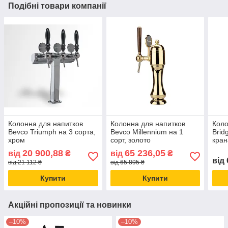
Подібні товари компанії
Колонна для напитков
Колонна для напитков
Коло
Bevco Triumph на 3 сорта,
Bevco Millennium на 1
Brid
хром
сорт, золото
кран
хро
20 900,88
65 236,05
від
₴
від
₴
від
від 21 112 ₴
від 65 895 ₴
Купити
Купити
Акційні пропозиції та новинки
–10%
–10%