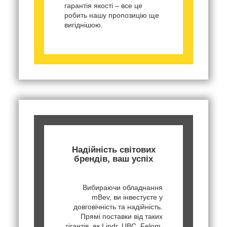
гарантія якості – все це
робить нашу пропозицію ще
вигіднішою.
Надійність світових
брендів, ваш успіх
Вибираючи обладнання
mBev, ви інвестуєте у
довговічність та надійність.
Прямі поставки від таких
гігантів, як Lindr, UBC, Felom,