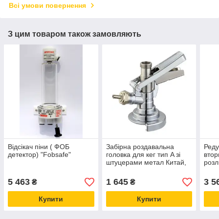
Всі умови повернення
З цим товаром також замовляють
Відсікач піни ( ФОБ
Забірна роздавальна
Реду
детектор) "Fobsafe"
головка для кег тип A зі
втор
штуцерами метал Китай,
розл
для розливання газованих
TAP
напоїв
реду
5 463
1 645
3 5
₴
₴
Купити
Купити