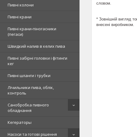
словом.
Пивні колони
Пивні крани
* Зовнішній вигляд то
внесені виробником.
Пивні крани-піногасники
(пегаси)
Швидкий налив в келих пива
Пивні забірні головки і фітинги
кег
Пивні шланги і трубки
Лічильники пива, облік,
контроль
Санобробка пивного
обладнання
Кегераторы
Насоси та готові рішення