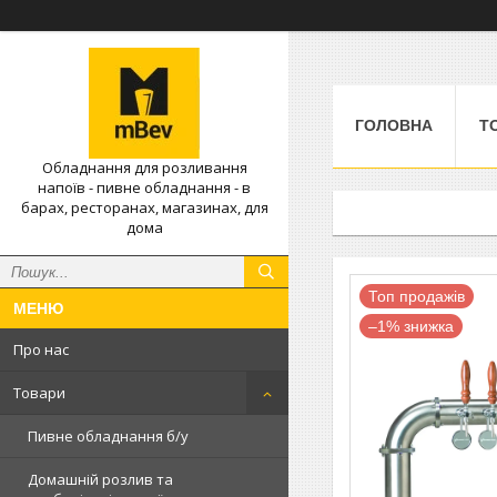
ГОЛОВНА
Т
Обладнання для розливання
напоїв - пивне обладнання - в
барах, ресторанах, магазинах, для
дома
Топ продажів
–1%
Про нас
Товари
Пивне обладнання б/у
Домашній розлив та