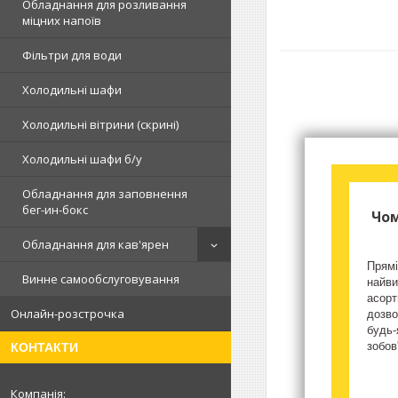
Обладнання для розливання
міцних напоїв
Фільтри для води
Холодильні шафи
Холодильні вітрини (скрині)
Холодильні шафи б/у
Обладнання для заповнення
бег-ин-бокс
Чом
Обладнання для кав'ярен
Прямі
Винне самообслуговування
найви
асорт
Онлайн-розстрочка
дозво
будь-
зобов
КОНТАКТИ