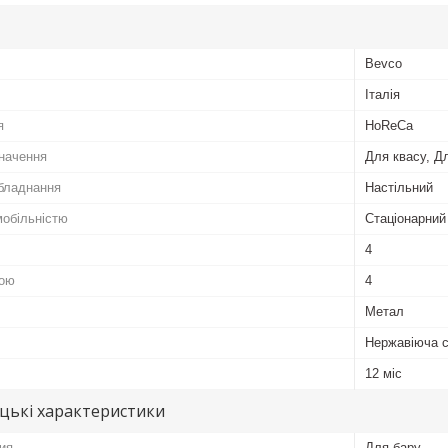
Bevco
Італія
я
HoReCa
начення
Для квасу, Д
бладнання
Настільний
мобільністю
Стаціонарний
4
пою
4
Метал
Нержавіюча 
12 міс
цькі характеристики
ия
Для бару