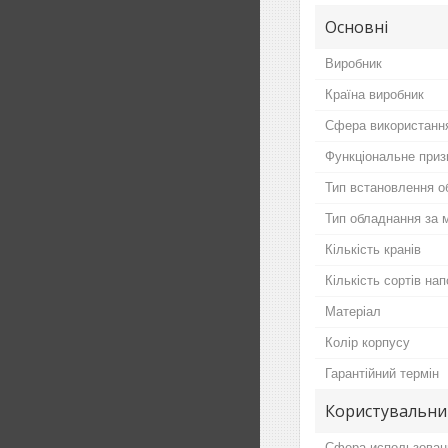
Основні
Виробник
Країна виробник
Сфера використанн
Функціональне приз
Тип встановлення о
Тип обладнання за 
Кількість кранів
Кількість сортів на
Матеріал
Колір корпусу
Гарантійний термін
Користувальни
Сфера использован