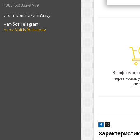
+380 (50) 332-97-79
Чат-бот Telegram
https://bit.ly/bot-mbev
Ви оформляєт
через кошик 
вас 
Характеристик