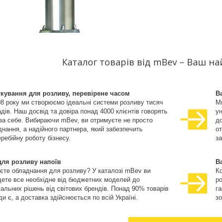
Каталог товарів від mBev – Ваш н
ткування для розливу, перевірене часом
В
08 року ми створюємо ідеальні системи розливу тисяч
М
дів. Наш досвід та довіра понад 4000 клієнтів говорять
ун
 за себе. Вибираючи mBev, ви отримуєте не просто
д
нання, а надійного партнера, який забезпечить
о
ребійну роботу бізнесу.
за
для розливу напоїв
В
єте обладнання для розливу? У каталозі mBev ви
К
дете все необхідне від бюджетних моделей до
ро
іальних рішень від світових брендів. Понад 90% товарів
га
и є, а доставка здійснюється по всій Україні.
зо