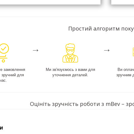
Простий алгоритм пок
→
→
е замовлення
Ми зв'язуємось з вами для
Ви опла
у зручний для
уточнення деталей.
зручним 
час.
Оцініть зручність роботи з mBev – зр
и