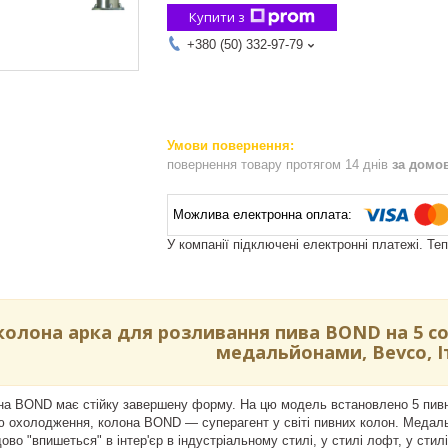
Купити з
+380 (50) 332-97-79
повернення товару протягом 14 днів
за домо
У компанії підключені електронні платежі. Те
колона арка для розливання пива BOND на 5 со
медальйонами, Bevco, І
на BOND має стійку завершену форму. На цю модель встановлено 5 пивні
охолодження, колона BOND — суперагент у світі пивних колон. Медальйо
во "впишеться" в інтер'єр в індустріальному стилі, у стилі лофт, у стил