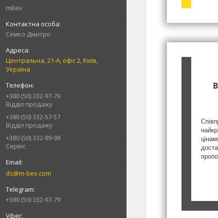
mBev
Cемко Дмитро
Центральна, 21-А, офіс 2, Київ,
Україна
В
+380 (50) 332-97-79
Відділ продажу
+380 (50) 332-57-57
Співп
Відділ продажу
найкр
+380 (50) 332-89-98
цінам
Сервіс
доста
пропо
ds@m-bev.com
+380 (50) 332-97-79