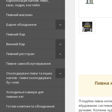
карбонізація напоїв: пиво,
квас, сидри, коктейлі
Пивний магазин
Барне обладнання
Пивний бар
Винний бар
Пивний ресторан
Пивне самообслуговування
Охолоджувачі пива та інших
напоїв - пивні охолоджувачі
бу і нові
Пивна 
Холодильні камери для
пивних кег
П-подібна пивна коло
вбудованою системою 
Готові комплекти обладнання
ручками. Колонна чудо