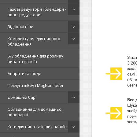
Газові редуктори і блендери -
пивні редуктори
Відсікачі піни
Комплектуючі для пивного
обладнання
Б/у обладнання для розливу
Уста
пива та напоїв
З 20
закла
Апарати газводи
самі
облад
Послуги mBev і MagNum-beer
безпе
Домашній бар
Все 
Шука
Обладнання для домашньої
знай
пивоварні
прем
завжд
Кеги для пива та інших напоїв