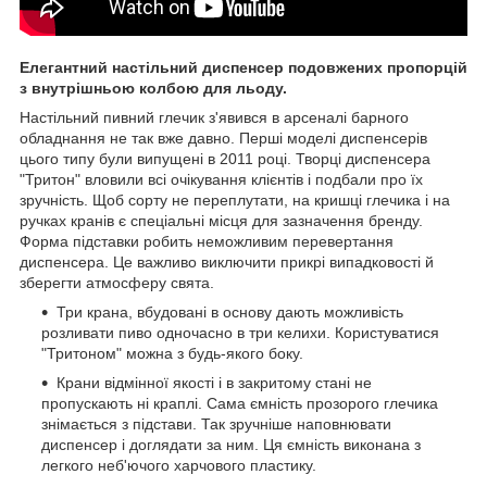
Елегантний настільний диспенсер подовжених пропорцій
з внутрішньою колбою для льоду.
Настільний пивний глечик з'явився в арсеналі барного
обладнання не так вже давно. Перші моделі диспенсерів
цього типу були випущені в 2011 році. Творці диспенсера
"Тритон" вловили всі очікування клієнтів і подбали про їх
зручність. Щоб сорту не переплутати, на кришці глечика і на
ручках кранів є спеціальні місця для зазначення бренду.
Форма підставки робить неможливим перевертання
диспенсера. Це важливо виключити прикрі випадковості й
зберегти атмосферу свята.
Три крана, вбудовані в основу дають можливість
розливати пиво одночасно в три келихи. Користуватися
"Тритоном" можна з будь-якого боку.
Крани відмінної якості і в закритому стані не
пропускають ні краплі. Сама ємність прозорого глечика
знімається з підстави. Так зручніше наповнювати
диспенсер і доглядати за ним. Ця ємність виконана з
легкого неб'ючого харчового пластику.