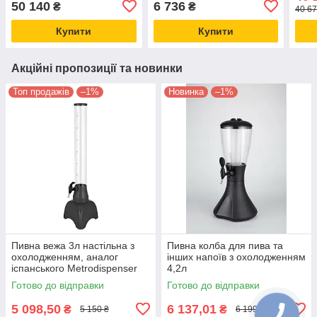
краном Lindr Чехія
50 140
6 736
₴
₴
40 67
Купити
Купити
Акційні пропозиції та новинки
Топ продажів
–1%
Новинка
–1%
Пивна вежа 3л настільна з
Пивна колба для пива та
охолодженням, аналог
інших напоїв з охолодженням
іспанського Metrodispenser
4,2л
(Метродиспенсер)
Готово до відправки
Готово до відправки
5 098,50
6 137,01
₴
₴
5 150 ₴
6 199 ₴