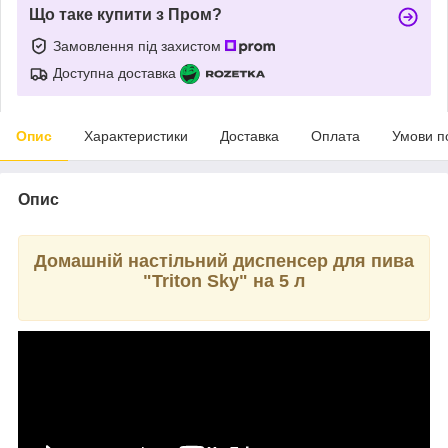
Що таке купити з Пром?
Замовлення під захистом
Доступна доставка
Опис
Характеристики
Доставка
Оплата
Умови п
Опис
Домашній настільний диспенсер для пива
"Triton Sky" на 5 л