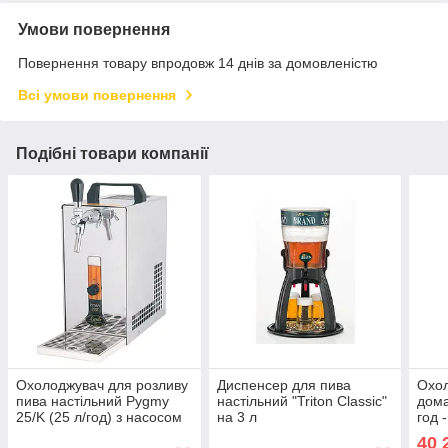
Умови повернення
Повернення товару впродовж 14 днів за домовленістю
Всі умови повернення
Подібні товари компанії
Охолоджувач для розливу
Диспенсер для пива
Охол
пива настільний Pygmy
настільний "Triton Classic"
дома
25/K (25 л/год) з насосом
на 3 л
год 
для кеги та пивним
Soud
40 