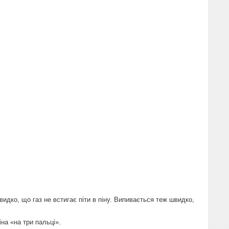
идко, що газ не встигає піти в піну. Випивається теж швидко,
іна «на три пальці».