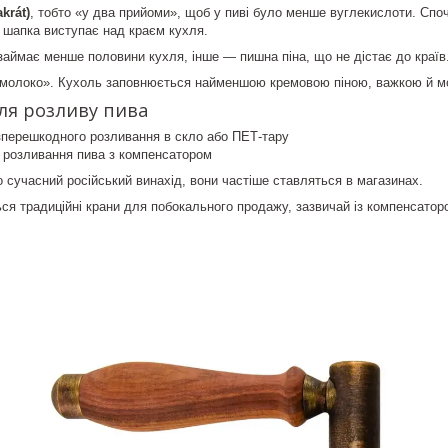
krát)
, тобто «у два прийоми», щоб у пиві було менше вуглекислоти. Спо
 шапка виступає над краєм кухля.
аймає менше половини кухля, інше — пишна піна, що не дістає до країв
олоко». Кухоль заповнюється найменшою кремовою піною, важкою й мо
ля розливу пива
зперешкодного розливання в скло або ПЕТ-тару
я розливання пива з компенсатором
 сучасний російський винахід, вони частіше ставляться в магазинах.
ся традиційні крани для побокального продажу, зазвичай із компенсатор