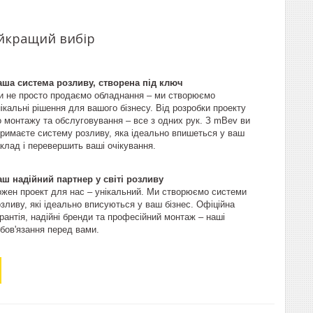
айкращий вибір
аша система розливу, створена під ключ
и не просто продаємо обладнання – ми створюємо
ікальні рішення для вашого бізнесу. Від розробки проекту
о монтажу та обслуговування – все з одних рук. З mBev ви
тримаєте систему розливу, яка ідеально впишеться у ваш
клад і перевершить ваші очікування.
аш надійний партнер у світі розливу
ожен проект для нас – унікальний. Ми створюємо системи
зливу, які ідеально вписуються у ваш бізнес. Офіційна
рантія, надійні бренди та професійний монтаж – наші
бов'язання перед вами.