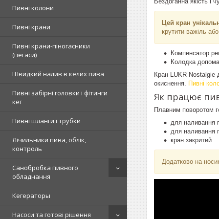
Бездоганна якість і ч
Пивні колони
Цей кран унікальн
Пивні крани
крутити важіль або
Пивні крани-піногасники
Компенсатор рег
(пегаси)
Колодка допомаг
Швидкий налив в келих пива
Кран LUKR Nostalgie 
окиснення.
Пивні кол
Пивні забірні головки і фітинги
Як працює пив
кег
Плавним поворотом го
Пивні шланги і трубки
для наливання п
для наливання п
Лічильники пива, облік,
кран закритий.
контроль
Додатково на носи
Санобробка пивного
обладнання
Кегераторы
Насоси та готові рішення