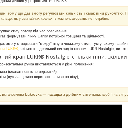
удовий дизайн у ретростилі. Різьба 5/8.
ий, тому що дає змогу регулювати кількість і смак піни рукояттю.
Пі
 кільце, як у звичайних кранах із компенсаторами, не потрібно.
улює силу потоку під час розливання.
ає формувати пінну шапку потрібної товщини та щільності.
дає змогу створювати "мокру" піну в чеському стилі, густу, схожу на зби
они
LUKR®
, які мають ідеальний вигляд із краном LUKR Nostalgie, ви та
ний кран LUKR® Nostalgie: стільки піни, скільки
ризонтальна ручка виставляється у різні положення:
ива (клапан повністю відкритий);
іни (вузька щілина перетворює пиво на піну);
к встановлена
Lukrovka — насадка з дрібним ситечком
, щоб піна випу