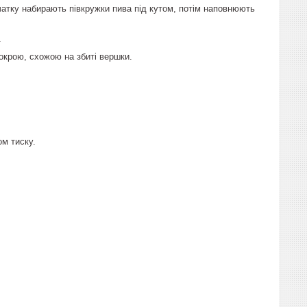
чатку набирають півкружки пива під кутом, потім наповнюють
.
крою, схожою на збиті вершки.
ом тиску.