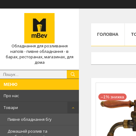
ГОЛОВНА
Т
Обладнання для розливання
напоїв - пивне обладнання - в
барах, ресторанах, магазинах, для
дома
Про нас
–1%
Товари
Пивне обладнання б/у
Домашній розлив та