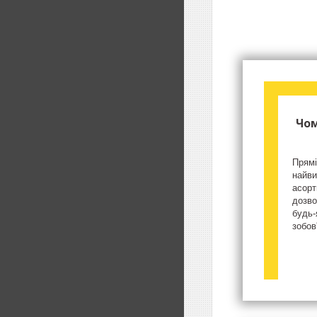
Чом
Прямі
найви
асорт
дозво
будь-
зобов