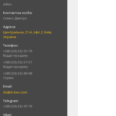
mBev
Cемко Дмитро
Центральна, 21-А, офіс 2, Київ,
Україна
+380 (50) 332-97-79
Відділ продажу
+380 (50) 332-57-57
Відділ продажу
+380 (50) 332-89-98
Сервіс
ds@m-bev.com
+380 (50) 332-97-79