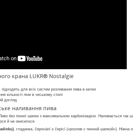
ого крана LUKR® Nostalgie
: підходять для всіх систем розливання пива в келих
ня кількості піни в чеському стилі
ий догляд
ське наливання пива
иво без пінної шапки з максимальною карбонізацією. Наливається так шв
ося й не окисилося.
ladinku)
, гладинка, čepování s čepicí («розлив с пенной шапкой»). Ніжна п