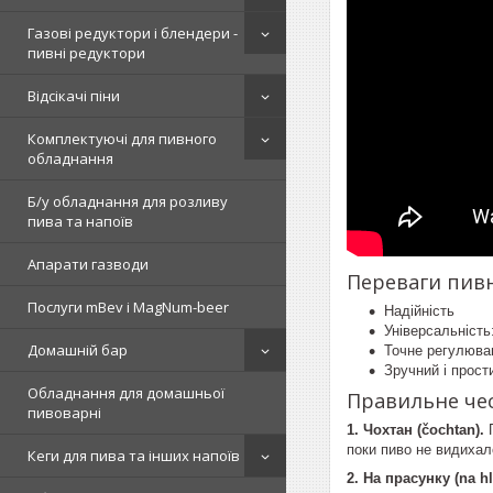
Газові редуктори і блендери -
пивні редуктори
Відсікачі піни
Комплектуючі для пивного
обладнання
Б/у обладнання для розливу
пива та напоїв
Апарати газводи
Переваги пивн
Послуги mBev і MagNum-beer
Надійність
Універсальність
Домашній бар
Точне регулюван
Зручний і прост
Обладнання для домашньої
Правильне че
пивоварні
1. Чохтан (čochtan).
П
поки пиво не видихал
Кеги для пива та інших напоїв
2. На прасунку (na h