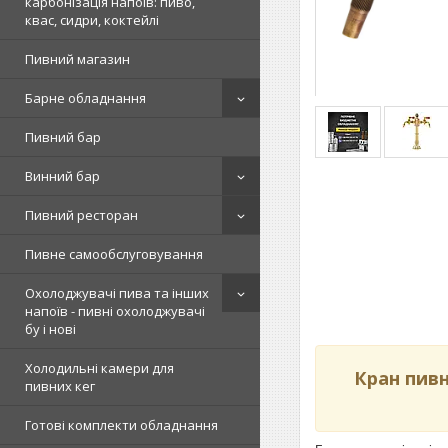
карбонізація напоїв: пиво,
квас, сидри, коктейлі
Пивний магазин
Барне обладнання
Пивний бар
Винний бар
Пивний ресторан
Пивне самообслуговування
Охолоджувачі пива та інших
напоїв - пивні охолоджувачі
бу і нові
Холодильні камери для
Кран пивн
пивних кег
Готові комплекти обладнання