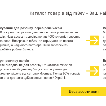
Каталог товарів від mBev – Ваш н
ткування для розливу, перевірене часом
В
08 року ми створюємо ідеальні системи розливу тисяч
М
дів. Наш досвід та довіра понад 4000 клієнтів говорять
ун
 за себе. Вибираючи mBev, ви отримуєте не просто
д
нання, а надійного партнера, який забезпечить
о
ребійну роботу бізнесу.
за
для розливу напоїв
В
єте обладнання для розливу? У каталозі mBev ви
К
дете все необхідне від бюджетних моделей до
ро
іальних рішень від світових брендів. Понад 90% товарів
га
и є, а доставка здійснюється по всій Україні.
зо
Весь асортимент