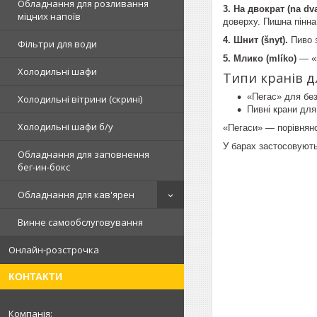
Обладнання для розливання
3. На двократ (na dva
міцних напоїв
доверху. Пишна пінна
4. Шнит (šnyt).
Пиво з
Фільтри для води
5. Млико (mlíko)
— «м
Холодильні шафи
Типи кранів д
«Пегас» для бе
Холодильні вітрини (скрині)
Пивні крани дл
Холодильні шафи б/у
«Пегаси» — порівняно
У барах застосовують
Обладнання для заповнення
бег-ин-бокс
Обладнання для кав'ярен
Винне самообслуговування
Онлайн-розстрочка
КОНТАКТИ