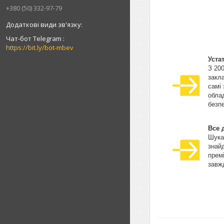
+380 (50) 332-97-79
Чат-бот Telegram
https://bit.ly/bot-mbev
Уста
З 20
закла
самі
облад
безпе
Все 
Шука
знай
прем
завжд