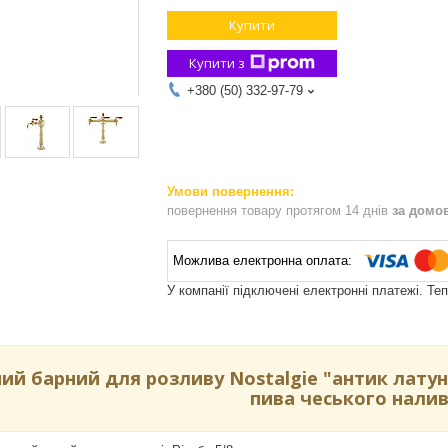
Купити
Купити з
+380 (50) 332-97-79
повернення товару протягом 14 днів
за домо
У компанії підключені електронні платежі. Те
ий барний для розливу Nostalgie "антик латун
пива чеського нали