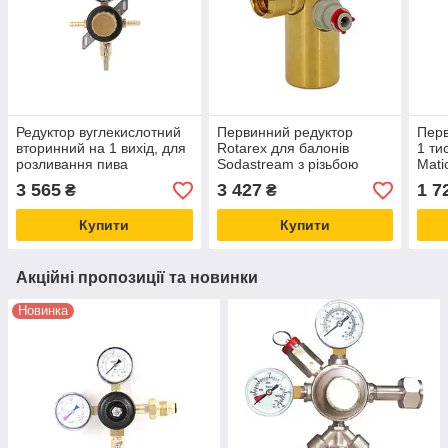
Редуктор вуглекислотний
Первинний редуктор
Перв
вторинний на 1 вихід, для
Rotarex для балонів
1 ти
розливання пива
Sodastream з різьбою
Mati
TAPRITE, США — пивний
TR21-4 (Люксембург)
3 565
3 427
1 7
₴
₴
редуктор
Купити
Купити
Акційні пропозиції та новинки
Новинка