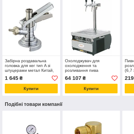
Забірна роздавальна
Охолоджувач для
Пивн
головка для кег тип A зі
охолодження та
розл
штуцерами метал Китай,
розливання пива
(6,7
для розливання газованих
надстійкий сухий Kontakt-
10м.
1 645
64 107
219
₴
₴
напоїв
55 (55 л/год) колона + 2
крани Lindr Чехія
Купити
Купити
Подібні товари компанії