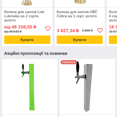
Колона для напоїв Lukr
Колона для напоїв UBC
Коло
Lukrovka на 2 сорти,
Cobra на 1 сорт, золото
4 со
золото
золо
48 158,55
16 
від
₴
3 827,34
₴
3 866 ₴
від 48 645 ₴
16 67
Купити
Купити
Акційні пропозиції та новинки
Новинка