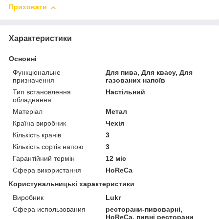
Приховати
Характеристики
Основні
Функціональне
Для пива, Для квасу, Для
призначення
газованих напоїв
Тип встановлення
Настільний
обладнання
Матеріал
Метал
Країна виробник
Чехія
Кількість кранів
3
Кількість сортів напою
3
Гарантійний термін
12 міс
Сфера використання
HoReCa
Користувальницькі характеристики
Виробник
Lukr
Сфера использования
ресторани-пивоварні,
HoReCa, пивні ресторани