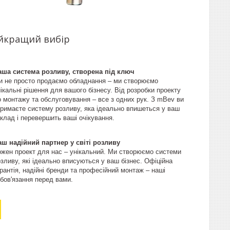
айкращий вибір
аша система розливу, створена під ключ
и не просто продаємо обладнання – ми створюємо
ікальні рішення для вашого бізнесу. Від розробки проекту
о монтажу та обслуговування – все з одних рук. З mBev ви
тримаєте систему розливу, яка ідеально впишеться у ваш
клад і перевершить ваші очікування.
аш надійний партнер у світі розливу
ожен проект для нас – унікальний. Ми створюємо системи
зливу, які ідеально вписуються у ваш бізнес. Офіційна
рантія, надійні бренди та професійний монтаж – наші
бов'язання перед вами.