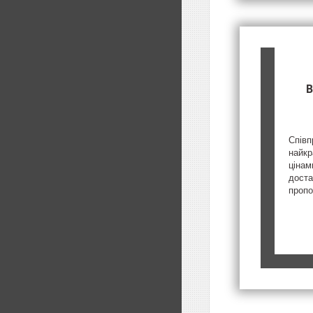
В
Співп
найкр
цінам
доста
пропо