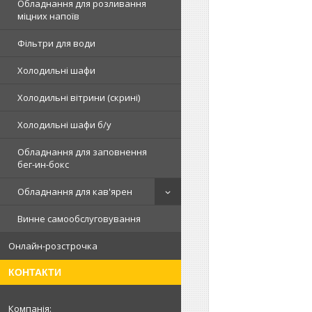
Обладнання для розливання
міцних напоїв
Фільтри для води
Холодильні шафи
Холодильні вітрини (скрині)
Холодильні шафи б/у
Обладнання для заповнення
бег-ин-бокс
Обладнання для кав'ярен
Винне самообслуговування
Онлайн-розстрочка
КОНТАКТИ