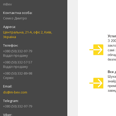
mBev
Cемко Дмитро
Центральна, 21-А, офіс 2, Київ,
Уста
Україна
З 20
закла
самі
+380 (50) 332-97-79
облад
Відділ продажу
безпе
+380 (50) 332-57-57
Відділ продажу
Все 
+380 (50) 332-89-98
Шука
Сервіс
знай
прем
завжд
ds@m-bev.com
+380 (50) 332-97-79