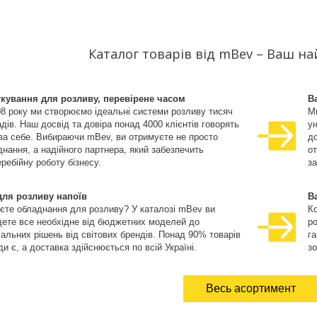
Каталог товарів від mBev – Ваш н
ткування для розливу, перевірене часом
В
08 року ми створюємо ідеальні системи розливу тисяч
М
дів. Наш досвід та довіра понад 4000 клієнтів говорять
ун
 за себе. Вибираючи mBev, ви отримуєте не просто
д
нання, а надійного партнера, який забезпечить
о
ребійну роботу бізнесу.
за
для розливу напоїв
В
єте обладнання для розливу? У каталозі mBev ви
К
дете все необхідне від бюджетних моделей до
ро
іальних рішень від світових брендів. Понад 90% товарів
га
и є, а доставка здійснюється по всій Україні.
зо
Весь асортимент