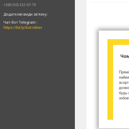
+380 (50) 332-97-79
Чат-бот Telegram
https://bit.ly/bot-mbev
Чом
Прямі
найви
асорт
дозво
будь-
зобов