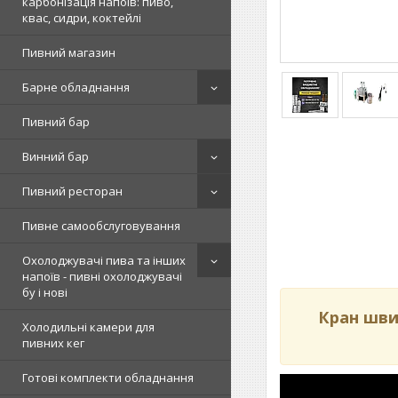
карбонізація напоїв: пиво,
квас, сидри, коктейлі
Пивний магазин
Барне обладнання
Пивний бар
Винний бар
Пивний ресторан
Пивне самообслуговування
Охолоджувачі пива та інших
напоїв - пивні охолоджувачі
бу і нові
Кран шви
Холодильні камери для
пивних кег
Готові комплекти обладнання