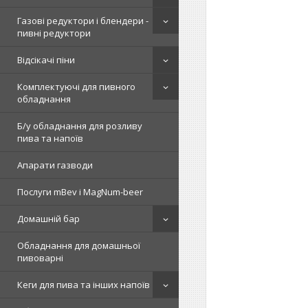
Газові редуктори і блендери -
пивні редуктори
Відсікачі піни
Комплектуючі для пивного
обладнання
Б/у обладнання для розливу
пива та напоїв
Апарати газводи
Послуги mBev і MagNum-beer
Домашній бар
Обладнання для домашньої
пивоварні
Кеги для пива та інших напоїв