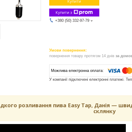
Купити
Купити з
+380 (50) 332-97-79
повернення товару протягом 14 днів
за домо
У компанії підключені електронні платежі. Те
дкого розливання пива Easy Tap, Данія — швид
склянку