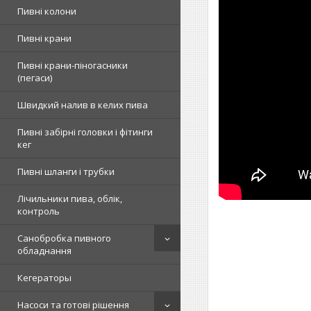
Пивні колони
Пивні крани
Пивні крани-піногасники
(пегаси)
Швидкий налив в келих пива
Пивні забірні головки і фітинги
кег
Пивні шланги і трубки
Лічильники пива, облік,
контроль
Санобробка пивного
обладнання
Кегераторы
Насоси та готові рішення