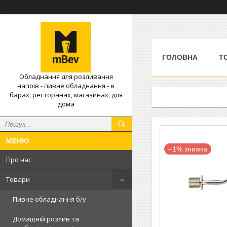
ГОЛОВНА
Т
Обладнання для розливання
напоїв - пивне обладнання - в
барах, ресторанах, магазинах, для
дома
–1%
Про нас
Товари
Пивне обладнання б/у
Домашній розлив та