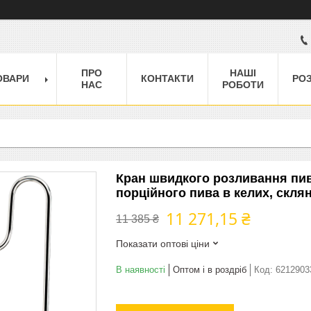
ПРО
НАШІ
ОВАРИ
КОНТАКТИ
РО
НАС
РОБОТИ
Кран швидкого розливання пив
порційного пива в келих, скля
11 271,15 ₴
11 385 ₴
Показати оптові ціни
В наявності
Оптом і в роздріб
Код:
6212903