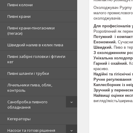
Пивні колони
Охолоджувач Pygmy 25
малого промислового 
Пивні крани
охолоджувачів.
Для професіоналів у
Пивні крани-піногасники
Розроблений як перен
(пегаси)
Потужний і компакт
Економний.
Сучасний
Швидкий налив в келих пива
Швидкий.
Пиво в тер
З охолодженням роз
Пивні забірні головки і фітинги
Унікальна холодопр
кег
Гарний і охайний.
Ко
красиво.
Пивні шланги і трубки
Надійні та гігієнічн
Ручне регулювання 
Лічильники пива, облік,
Каплесборник із неі
контроль
Зручний у перенесен
Найвищі оцінки експ
вигляд/якість/ширина
Санобробка пивного
обладнання
Кегераторы
Насоси та готові рішення