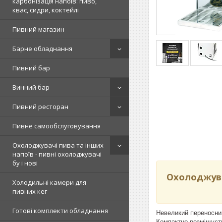
карбонізація напоїв: пиво,
квас, сидри, коктейлі
Пивний магазин
Барне обладнання
Пивний бар
Винний бар
Пивний ресторан
Пивне самообслуговування
Охолоджувачі пива та інших
напоїв - пивні охолоджувачі
бу і нові
Охолоджува
Холодильні камери для
пивних кег
Готові комплекти обладнання
Невеликий переносний
Компактно розміщуєть