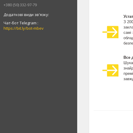
+380 (50) 332-97-79
Уста
З 20
Чат-бот Telegram
закла
https://bit.ly/bot-mbev
самі
облад
безпе
Все 
Шука
знай
прем
завжд