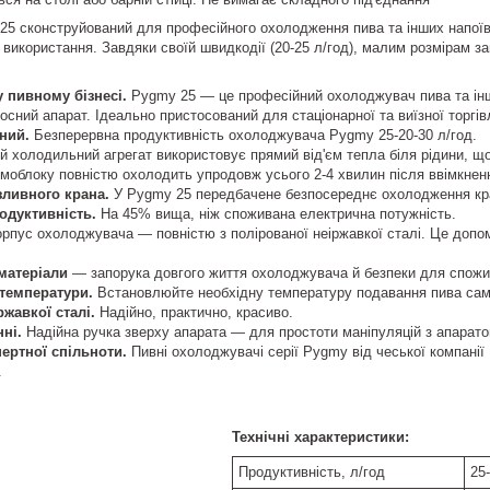
 сконструйований для професійного охолодження пива та інших напоїв я
використання. Завдяки своїй швидкодії (20-25 л/год), малим розмірам з
 пивному бізнесі.
Pygmy 25 — це професійний охолоджувач пива та інши
осний апарат. Ідеально пристосований для стаціонарної та виїзної торгів
ний.
Безперервна продуктивність охолоджувача Pygmy 25-20-30 л/год.
 холодильний агрегат використовує прямий від'єм тепла біля рідини, що
моблоку повністю охолодить упродовж усього 2-4 хвилин після ввімкне
ливного крана.
У Pygmy 25 передбачене безпосереднє охолодження кр
одуктивність.
На 45% вища, ніж споживана електрична потужність.
рпус охолоджувача — повністю з полірованої неіржавкої сталі. Це допом
і матеріали
— запорука довгого життя охолоджувача й безпеки для спожи
температури.
Встановлюйте необхідну температуру подавання пива само
ржавкої сталі.
Надійно, практично, красиво.
ні.
Надійна ручка зверху апарата — для простоти маніпуляцій з апарато
ертної спільноти.
Пивні охолоджувачі серії Pygmy від чеської компанії
.
Технічні характеристики:
Продуктивність, л/год
25