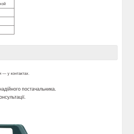
хой
и — у контактах.
адійного постачальника.
онсультації.