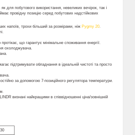
к для побутового використання, невеликих вечірок, так і
аймає провідну позицію серед побутових надстійкових
х напоїв, трохи більший за розмірами, ніж
Pygmy 20
.
лі.
 протікає, що гарантує мінімальне споживання енергії.
ння охолоджувача.
ана.
агає підтримувати обладнання в ідеальній чистоті та просто
вача.
стійно за допомогою 7-позиційного регулятора температури.
м.
 LINDR визнані найкращими в співвідношенні ціна/зовнішній
-30