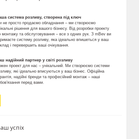
аша система розливу, створена під ключ
и не просто продаємо обладнання – ми створюємо
ікальні рішення для вашого бізнесу. Від розробки проекту
о монтажу та обслуговування – все з одних рук. З mBev ви
тримаєте систему розливу, яка ідеально впишеться у ваш
клад і перевершить ваші очікування.
аш надійний партнер у світі розливу
ожен проект для нас – унікальний. Ми створюємо системи
зливу, які ідеально вписуються у ваш бізнес. Офіційна
рантія, надійні бренди та професійний монтаж – наші
бов'язання перед вами.
аш успіх