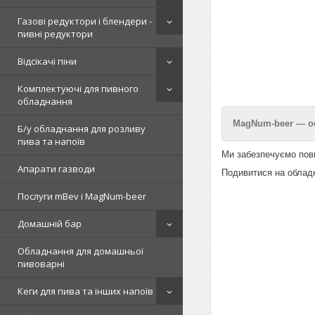
Газові редуктори і блендери -
пивні редуктори
Відсікачі піни
Комплектуючі для пивного
обладнання
MagNum-beer — оф
Б/у обладнання для розливу
пива та напоїв
Ми забезпечуємо повн
Апарати газводи
Подивитися на обладн
Послуги mBev і MagNum-beer
Домашній бар
Обладнання для домашньої
пивоварні
Кеги для пива та інших напоїв