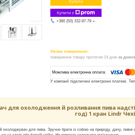
Купити
Купити з
+380 (50) 332-97-79
повернення товару протягом 14 днів
за домо
У компанії підключені електронні платежі. Те
ч для охолодження й розливання пива надстій
год) 1 кран Lindr Чех
 охолоджувач для пива. Зручно брати із собою на природу, дачу, пивні 
ся на столі або барній стійці. Не вимагає складного під'єднання