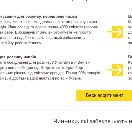
ткування для розливу, перевірене часом
В
08 року ми створюємо ідеальні системи розливу тисяч
М
дів. Наш досвід та довіра понад 4000 клієнтів говорять
ун
 за себе. Вибираючи mBev, ви отримуєте не просто
д
нання, а надійного партнера, який забезпечить
о
ребійну роботу бізнесу.
за
для розливу напоїв
В
єте обладнання для розливу? У каталозі mBev ви
К
дете все необхідне від бюджетних моделей до
ро
іальних рішень від світових брендів. Понад 90% товарів
га
и є, а доставка здійснюється по всій Україні.
зо
Весь асортимент
Чинники, які забезпечують н