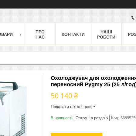
ПРО
НАШІ
ОВАРИ
КОНТАКТИ
РО
НАС
РОБОТИ
Охолоджувач для охолодження 
переносний Pygmy 25 (25 л/год)
50 140 ₴
Показати оптові ціни
В наявності
Оптом і в роздріб
Код:
6389525