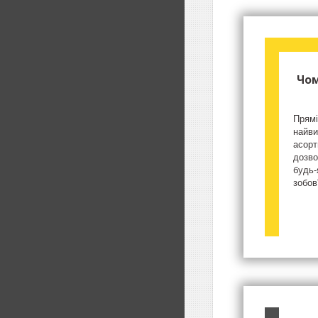
Чом
Прямі
найви
асорт
дозво
будь-
зобов