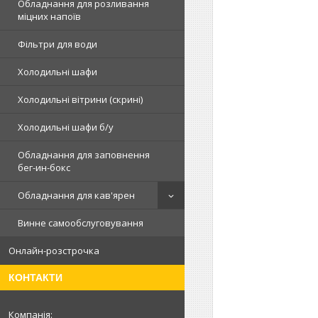
Обладнання для розливання
міцних напоїв
Фільтри для води
Холодильні шафи
Холодильні вітрини (скрині)
Холодильні шафи б/у
Обладнання для заповнення
бег-ин-бокс
Обладнання для кав'ярен
Винне самообслуговування
Онлайн-розстрочка
КОНТАКТИ