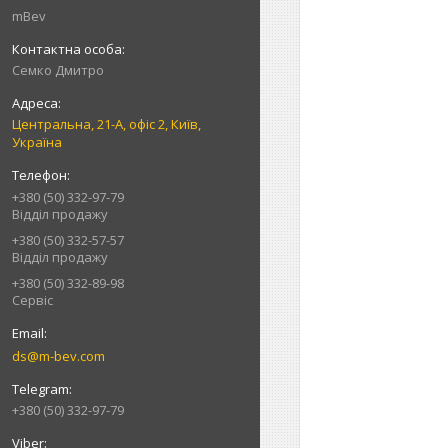
mBev
Cемко Дмитро
Центральна, 21-А, офіс 2, Київ,
Україна
+380 (50) 332-97-79
Відділ продажу
+380 (50) 332-57-57
Відділ продажу
+380 (50) 332-89-98
Сервіс
ds@m-bev.com
+380 (50) 332-97-79