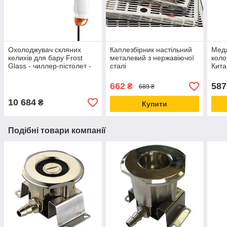
Охолоджувач скляних
Каплезбірник настільний
Меда
келихів для бару Frost
металевий з нержавіючої
коло
Glass - чиллер-пістолет -
сталі
Кита
миттєве заморожування
662
587
₴
689 ₴
10 684
₴
Купити
Подібні товари компанії