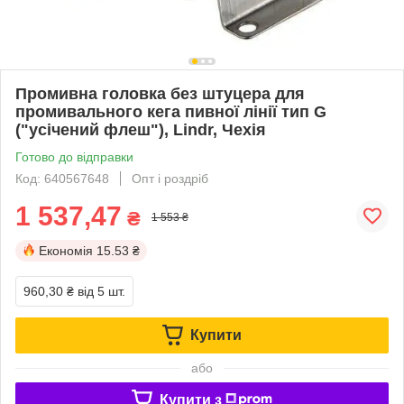
Промивна головка без штуцера для
промивального кега пивної лінії тип G
("усічений флеш"), Lindr, Чехія
Готово до відправки
Код: 640567648
Опт і роздріб
1 537,47
₴
1 553 ₴
Економія
15.53 ₴
960,30 ₴
від 5 шт.
Купити
або
Купити з