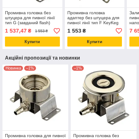
Промивна головка без
Промивна головка
Зали
штуцера для пивної лінії
адаптер без штуцера для
пивн
тип G (завданий flash)
пивної лінії тип F KeyKeg
напо
метал Micro Matic
метал Lindr, Чехія
тип 
1 537,47
1 553
7 6
₴
₴
1 553 ₴
Кита
Купити
Купити
Акційні пропозиції та новинки
Новинка
–1%
–1%
Промивна головка для пивної
Промивна головка без