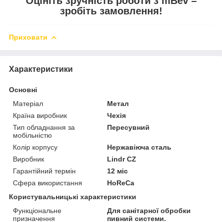
Оцініть зручність роботи з mBev –
зробіть замовлення!
Приховати
Характеристики
Основні
Матеріал
Метал
Країна виробник
Чехія
Тип обладнання за
Пересувний
мобільністю
Колір корпусу
Нержавіюча сталь
Виробник
Lindr CZ
Гарантійний термін
12 міс
Сфера використання
HoReCa
Користувальницькі характеристики
Функціональне
Для санітарної обробки
призначення
пивний системи.