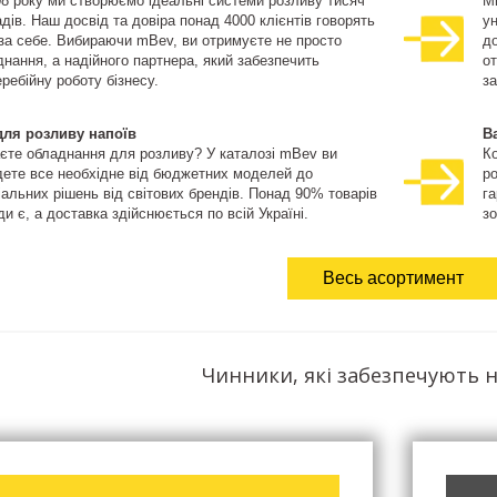
08 року ми створюємо ідеальні системи розливу тисяч
М
дів. Наш досвід та довіра понад 4000 клієнтів говорять
ун
 за себе. Вибираючи mBev, ви отримуєте не просто
д
нання, а надійного партнера, який забезпечить
о
ребійну роботу бізнесу.
за
для розливу напоїв
В
єте обладнання для розливу? У каталозі mBev ви
К
дете все необхідне від бюджетних моделей до
ро
іальних рішень від світових брендів. Понад 90% товарів
га
и є, а доставка здійснюється по всій Україні.
зо
Весь асортимент
Чинники, які забезпечують н