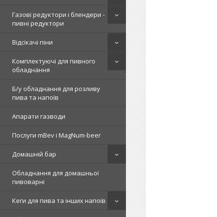
Газові редуктори і блендери -
пивні редуктори
Відсікачі піни
Комплектуючі для пивного
обладнання
Б/у обладнання для розливу
пива та напоїв
Апарати газводи
Послуги mBev і MagNum-beer
Домашній бар
Обладнання для домашньої
пивоварні
Кеги для пива та інших напоїв