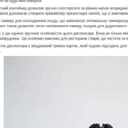
ти на будь-якій поверхні.
тний контейнер дозволяє зручно спостерігати за рівнем напою всередин
також допомагає створити привабливу презентацію напоїв, що є важливим
 камеру для охолодження льоду, що забезпечує оптимальну температуру 
ент також дозволяє легко наповнювати камеру льодом для додаткового
 є ще однією зручною особливістю цього диспенсера. Вона не тільки збер
забруднень. Це особливо важливо для ресторанів і барів, де чистота та я
тю диспенсера є вбудований тримач карток, який чудово підходить для 
.