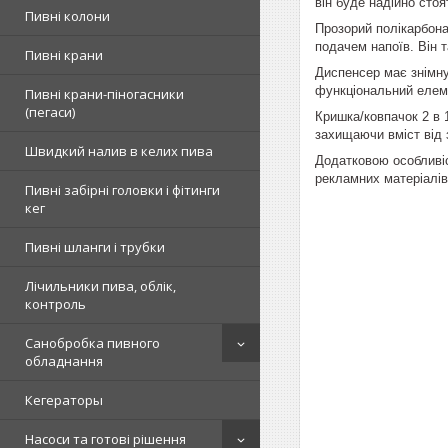
він буде надійно стоя
Пивні колони
Прозорий полікарбона
подачем напоїв. Він 
Пивні крани
Диспенсер має знімну
функціональний елем
Пивні крани-піногасники
(пегаси)
Кришка/ковпачок 2 в 1
захищаючи вміст від 
Швидкий налив в келих пива
Додатковою особливіс
рекламних матеріалів
Пивні забірні головки і фітинги
кег
Пивні шланги і трубки
Лічильники пива, облік,
контроль
Санобробка пивного
обладнання
Кегераторы
Насоси та готові рішення