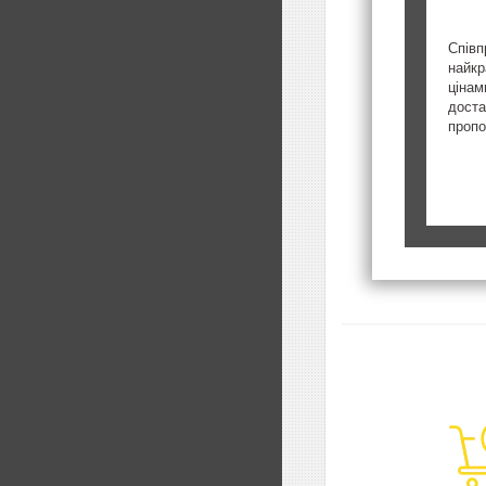
Співп
найкр
цінам
доста
пропо