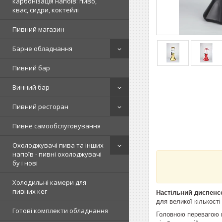
карбонізація напоїв: пиво,
квас, сидри, коктейлі
Пивний магазин
Барне обладнання
Пивний бар
Винний бар
Пивний ресторан
Пивне самообслуговування
Охолоджувачі пива та інших
напоїв - пивні охолоджувачі
бу і нові
Холодильні камери для
пивних кег
Настільний диспенс
для великої кількост
Готові комплекти обладнання
Головною перевагою ц