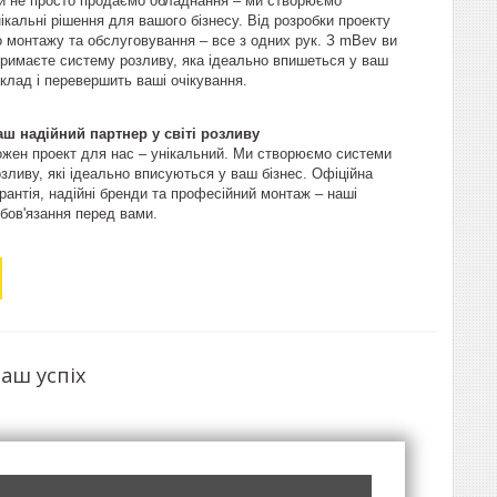
и не просто продаємо обладнання – ми створюємо
ікальні рішення для вашого бізнесу. Від розробки проекту
о монтажу та обслуговування – все з одних рук. З mBev ви
тримаєте систему розливу, яка ідеально впишеться у ваш
клад і перевершить ваші очікування.
аш надійний партнер у світі розливу
ожен проект для нас – унікальний. Ми створюємо системи
зливу, які ідеально вписуються у ваш бізнес. Офіційна
рантія, надійні бренди та професійний монтаж – наші
бов'язання перед вами.
аш успіх