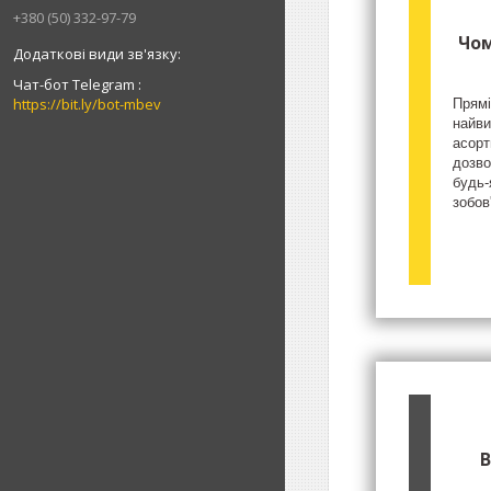
+380 (50) 332-97-79
Чом
Чат-бот Telegram
https://bit.ly/bot-mbev
Прямі
найви
асорт
дозво
будь-
зобов
В