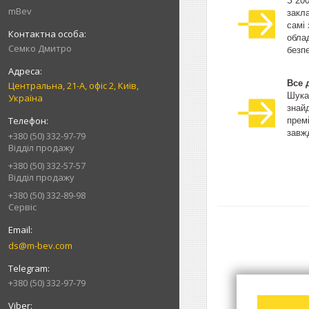
З 20
mBev
закла
самі
облад
Cемко Дмитро
безпе
Все 
Центральна, 21-А, офіс 2, Київ,
Шука
Україна
знай
прем
завжд
+380 (50) 332-97-79
Відділ продажу
+380 (50) 332-57-57
Відділ продажу
+380 (50) 332-89-98
Сервіс
ds@m-bev.com
+380 (50) 332-97-79