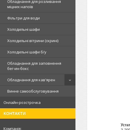
Обладнання для розливання
міцних напоїв
Фільтри для води
Холодильні шафи
Холодильні вітрини (скрині)
Холодильні шафи б/у
Обладнання для заповнення
бег-ин-бокс
Обладнання для кав'ярен
Винне самообслуговування
Онлайн-розстрочка
КОНТАКТИ
Уста