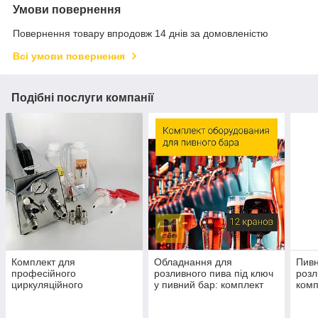
Умови повернення
Повернення товару впродовж 14 днів за домовленістю
Всі умови повернення
Подібні послуги компанії
Комплект для
Обладнання для
Пивн
професійного
розливного пива під ключ
розл
циркуляційного
у пивний бар: комплект
комп
промивання обладнання
для розливання пива на
хром
для розливного пива, під
12 кранів
пивн