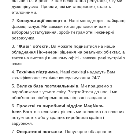
більше 10-ти років. У нас бездоганна репутація, яку ми
дуже цінуємо. Проекти, які ми створюємо, стають
еталонними.
Консультації експертів.
Наші менеджери - найкращі
фахівці галузі. Ми завжди готові допомогти вам з
вибором устаткування, зробити грамотні інженерні
розрахунки.
"Живі" об'єкти.
Ви можете подивитися на наше
обладнання і інженерні рішення на реальних об'єктах, а
також на виставці в нашому офісі - завжди раді зустрічі з
вами.
Технічна підтримка.
Наші фахівці нададуть Вам
кваліфіковане технічне консультування 24/7
Велика база постачальників.
Ми працюємо з
виробниками з усього світу. Звертайтеся до нас, і ми
обов'язково підберемо щось під ваші завдання.
Проектні та виробничі відділи MagNum-
beer.
Багато з технічних рішень ми втілюємо на власних
потужностях або у кращих виробників країни і
зарубіжжя.
Оперативні поставки.
Популярне обладнання