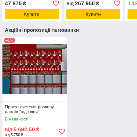
ключ
47 875
267 950
1 1
₴
від
₴
Купити
Купити
Акційні пропозиції та новинки
–1%
Проект системи розливу
напоїв "під ключ"
В наявності
5 692,50
від
₴
від 5 750 ₴