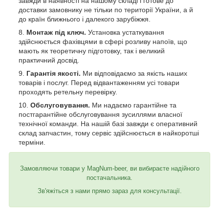
завжди в наявності на нашому складі і готове до
доставки замовнику не тільки по території України, а й
до країн ближнього і далекого зарубіжжя.
Монтаж під ключ.
Установка устаткування
здійснюється фахівцями в сфері розливу напоїв, що
мають як теоретичну підготовку, так і великий
практичний досвід.
Гарантія якості.
Ми відповідаємо за якість наших
товарів і послуг. Перед відвантаженням усі товари
проходять ретельну перевірку.
Обслуговування.
Ми надаємо гарантійне та
постгарантійне обслуговування зусиллями власної
технічної команди. На нашій базі завжди є оперативний
склад запчастин, тому сервіс здійснюється в найкоротші
терміни.
Замовляючи товари у MagNum-beer, ви вибираєте надійного
постачальника.
Зв'яжіться з нами прямо зараз для консультації.