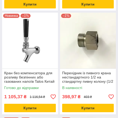
Купити
Купити
Новинка
–1%
–1%
Кран без компенсатора для
Перехідник із пивного крана
розливу безпінних або
нестандартного 1/2 на
газованих напоїв Talos Китай
стандартну пивну колону (1/2
мама — 5/8 тато)
Готово до відправки
В наявності
1 105,37
398,97
₴
₴
1 116,54 ₴
403 ₴
Купити
Купити