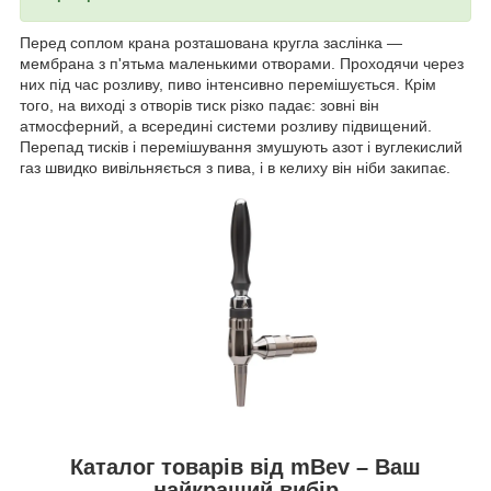
Перед соплом крана розташована кругла заслінка —
мембрана з п'ятьма маленькими отворами. Проходячи через
них під час розливу, пиво інтенсивно перемішується. Крім
того, на виході з отворів тиск різко падає: зовні він
атмосферний, а всередині системи розливу підвищений.
Перепад тисків і перемішування змушують азот і вуглекислий
газ швидко вивільняється з пива, і в келиху він ніби закипає.
Каталог товарів від mBev – Ваш
найкращий вибір