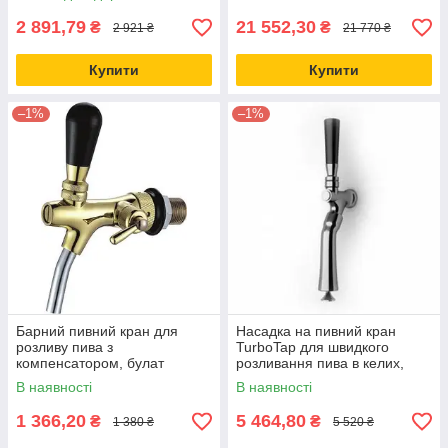
2 891,79
21 552,30
₴
₴
2 921 ₴
21 770 ₴
Купити
Купити
–1%
–1%
Барний пивний кран для
Насадка на пивний кран
розливу пива з
TurboTap для швидкого
компенсатором, булат
розливання пива в келих,
("золото"), Talos, Китай
пляшку, банку ТурбоТап
В наявності
В наявності
1 366,20
5 464,80
₴
₴
1 380 ₴
5 520 ₴