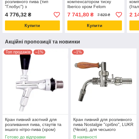
розливного пива (тип
компенсатором тиску
комп
"Глобус") з
Iberico хром Felom
(Іта
компенсатором хром
(Італія), крани для
розл
4 776,32
7 741,80
2 1
₴
₴
7 820 ₴
Cosmo Італія
розливного пива
коло
Купити
Купити
Акційні пропозиції та новинки
Топ продажів
–1%
–1%
Кран пивний азотний для
Кран пивний для розливного
розливання пива, стаутів та
пива Nostalgie "срібло", LUKR
іншого нітро-пива (хром)
(Чехія), для чеського
Lindr, Чехія
наливання
Готово до відправки
В наявності