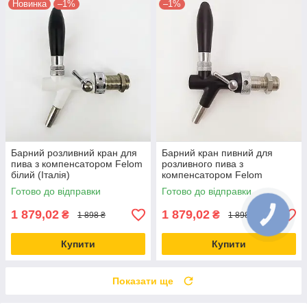
Новинка
–1%
–1%
Барний розливний кран для
Барний кран пивний для
пива з компенсатором Felom
розливного пива з
білий (Італія)
компенсатором Felom
чорний (Італія)
Готово до відправки
Готово до відправки
1 879,02
1 879,02
₴
₴
1 898 ₴
1 898 ₴
Купити
Купити
Показати ще