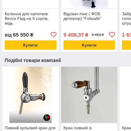
Колонна для напитков
Відсікач піни ( ФОБ
Забі
Bevco Flag на 5 сортів,
детектор) "Fobsafe"
голо
мідь
штуц
для 
напо
65 550
5 408,37
1 6
від
₴
₴
5 463 ₴
Купити
Купити
Подібні товари компанії
Пивний кульовий кран для
Кран пивний із
Кран