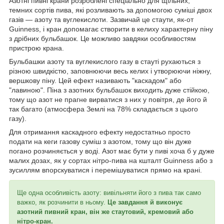
Азотні пивні крани розроблені спеціально для щільних,
темних сортів пива, які розливають за допомогою суміші двох
газів — азоту та вуглекислоти. Зазвичай це стаути, як-от
Guinness, і кран допомагає створити в келиху характерну піну
з дрібних бульбашок. Це можливо завдяки особливостям
пристрою крана.
Бульбашки азоту та вуглекислого газу в стауті рухаються з
різною швидкістю, заповнюючи весь келих і утворюючи ніжну,
вершкову піну. Цей ефект називають "каскадом" або
"лавиною". Піна з азотних бульбашок виходить дуже стійкою,
тому що азот не прагне вирватися з них у повітря, де його й
так багато (атмосфера Землі на 78% складається з цього
газу).
Для отримання каскадного ефекту недостатньо просто
подати на кеги газову суміш з азотом, тому що він дуже
погано розчиняється у воді. Азот має бути у пиві хоча б у дуже
малих дозах, як у сортах нітро-пива на кшталт Guinness або з
зусиллям впорскуватися і перемішуватися прямо на крані.
Ще одна особливість азоту: вивільняти його з пива так само
важко, як розчинити в ньому.
Це завдання й виконує
азотний пивний кран, він же стаутовий, кремовий або
нітро-кран.