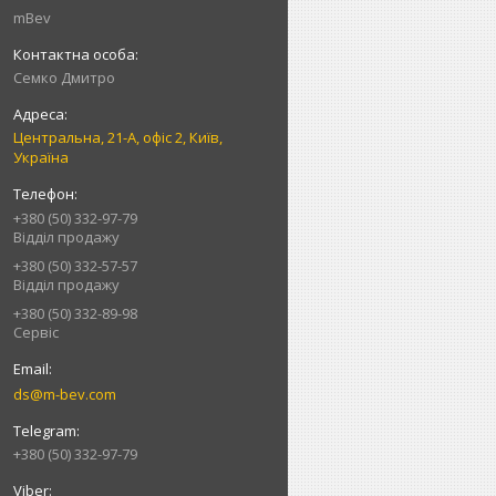
mBev
Cемко Дмитро
Центральна, 21-А, офіс 2, Київ,
Україна
+380 (50) 332-97-79
Відділ продажу
+380 (50) 332-57-57
Відділ продажу
+380 (50) 332-89-98
Сервіс
ds@m-bev.com
+380 (50) 332-97-79