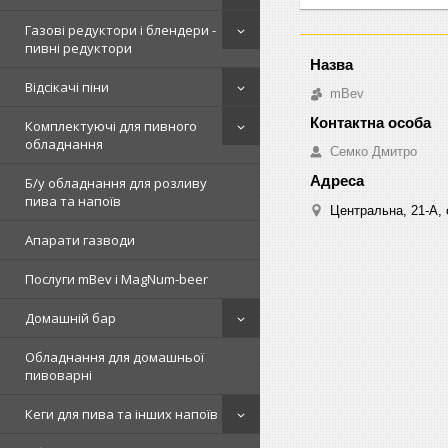
Газові редуктори і блендери -
пивні редуктори
Відсікачі піни
mBev
Комплектуючі для пивного
обладнання
Cемко Дмитро
Б/у обладнання для розливу
пива та напоїв
Центральна, 21-А, о
Апарати газводи
Послуги mBev і MagNum-beer
Домашній бар
Обладнання для домашньої
пивоварні
Кеги для пива та інших напоїв