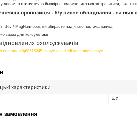
у часом, а статистично ймовірна поломка, яка могла трапитися, вже тра
дешевша пропозиція - б/у пивне обладнання - на ньог
mBev / MagNum-beer, ви обираєте надійного постачальника.
мо зараз для консультації.
а відновлених охолоджувачів
r.com.ua/ua/g60318245-pivnye-ohladiteli-vosstanovlennye
и
цькі характеристики
Б/У
я замовлення