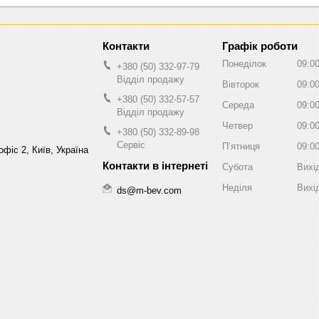
Графік роботи
Понеділок
09:0
+380 (50) 332-97-79
Відділ продажу
Вівторок
09:0
+380 (50) 332-57-57
Середа
09:0
Відділ продажу
Четвер
09:0
+380 (50) 332-89-98
Сервіс
Пʼятниця
09:0
фіс 2, Київ, Україна
Субота
Вихі
Неділя
Вихі
ds@m-bev.com