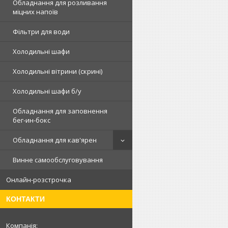
Обладнання для розливання
міцних напоїв
Фільтри для води
Холодильні шафи
Холодильні вітрини (скрині)
Холодильні шафи б/у
Обладнання для заповнення
бег-ин-бокс
Обладнання для кав'ярен
Винне самообслуговування
Онлайн-розстрочка
КОНТАКТИ