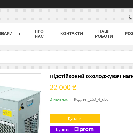
ПРО
НАШІ
ОВАРИ
КОНТАКТИ
РО
НАС
РОБОТИ
Підстійковий охолоджувач напо
22 000 ₴
В наявності
Код:
ref_160_4_ubc
Купити
Купити з