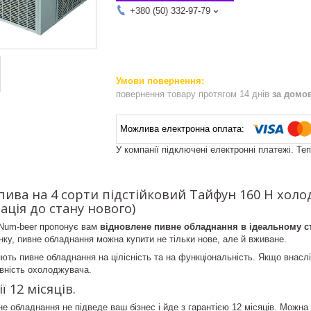
+380 (50) 332-97-79
повернення товару протягом 14 днів
за домо
У компанії підключені електронні платежі. Те
ива на 4 сорти підстійковий Тайфун 160 H холо
ація до стану нового)
Num-beer пропонує вам
відновлене пивне обладнання в ідеальному ста
инку, пивне обладнання можна купити не тільки нове, але й вживане.
яють пивне обладнання на цілісність та на функціональність. Якщо внаслі
вність охолоджувача.
ї 12 місяців.
 обладнання не підведе ваш бізнес і йде з гарантією 12 місяців. Можна 