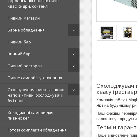
карбонізація напоїв: пиво,
квас, сидри, коктейлі
Пивний магазин
Барне обладнання
Пивний бар
Винний бар
Пивний ресторан
Пивне самообслуговування
Охолоджувач п
Охолоджувачі пива та інших
квасу (реставр
напоїв - пивні охолоджувачі
Компанія mBev / Mag
бу і нові
Як і на будь-якому р
Холодильні камери для
Наші фахівці перевір
пивних кег
налаштовує продукти
Термін гаранті
Готові комплекти обладнання
Наше відновлене пивне