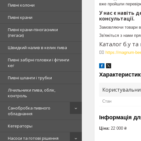
вже пройшли перевірк
Пивні колони
У нас є навіть 
Пивні крани
консультації.
Замовляючи товари в 
Пивні крани-піногасники
(пегаси)
Зв'яжіться з нами пря
Каталог б.у т
Швидкий налив в келих пива
👉🏻
https://magnum-bee
Пивні забірні головки і фітинги
кег
Характеристик
Пивні шланги і трубки
Користувальни
Лічильники пива, облік,
контроль
Стан
Санобробка пивного
обладнання
Інформація дл
Кегераторы
Ціна:
22 000 ₴
Насоси та готові рішення