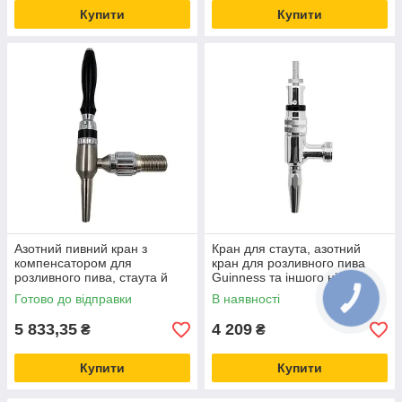
Купити
Купити
Азотний пивний кран з
Кран для стаута, азотний
компенсатором для
кран для розливного пива
розливного пива, стаута й
Guinness та іншого нітро-
іншого нітро-пива (хром),
пива, різьба 1/2
Готово до відправки
В наявності
Італія
5 833,35
4 209
₴
₴
Купити
Купити