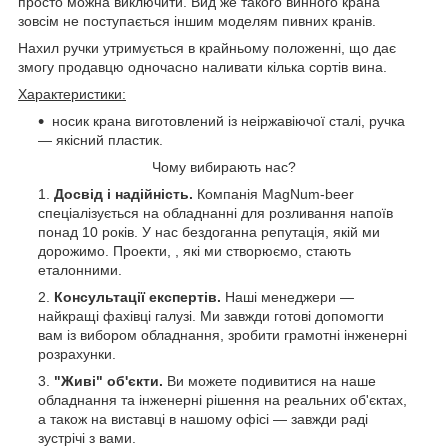
просто можна виключити. Вид же такого винного крана
зовсім не поступається іншим моделям пивних кранів.
Нахил ручки утримується в крайньому положенні, що дає
змогу продавцю одночасно наливати кілька сортів вина.
Характеристики:
носик крана виготовлений із неіржавіючої сталі, ручка
— якісний пластик.
Чому вибирають нас?
Досвід і надійність.
Компанія MagNum-beer
спеціалізується на обладнанні для розливання напоїв
понад 10 років. У нас бездоганна репутація, якій ми
дорожимо. Проекти, , які ми створюємо, стають
еталонними.
Консультації експертів.
Наші менеджери —
найкращі фахівці галузі.
Ми завжди готові допомогти
вам із вибором обладнання, зробити грамотні інженерні
розрахунки.
"Живі" об'єкти.
Ви можете подивитися на наше
обладнання та інженерні рішення на реальних об'єктах,
а також на виставці в нашому офісі — завжди раді
зустрічі з вами.