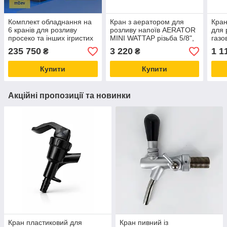
Комплект обладнання на
Кран з аератором для
Кран
6 кранів для розливу
розливу напоїв AERATOR
для 
просеко та інших ігристих
MINI WATTAP різьба 5/8",
газо
вин із кегів
Felom Італія
Кита
235 750
3 220
1 1
₴
₴
Купити
Купити
Акційні пропозиції та новинки
Кран пластиковий для
Кран пивний із