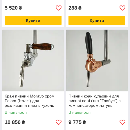
5 520
288
₴
₴
Купити
Купити
Кран пивний Moravo хром
Пивний кран кульовий для
Felom (Італія) для
пивної вежі (тип "Глобус") з
розливання пива в кухоль
компенсатором латунь
Cosmo Італія, кран для
В наявності
В наявності
розливання пива
10 850
9 775
₴
₴