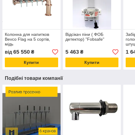
Колонна для напитков
Відсікач піни ( ФОБ
Забі
Bevco Flag на 5 сортів,
детектор) "Fobsafe"
голо
мідь
штуц
для 
65 550
5 463
1 6
від
₴
₴
напо
Купити
Купити
Подібні товари компанії