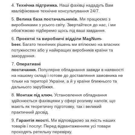
Те
хнічна підтримка.
Наші фахівці нададуть Вам
кваліфіковане технічне консультування 24/7.
Велика база постачальників.
Ми працюємо з
виробниками з усього світу. Звертайтеся до нас, і ми
обов'язково підберемо щось під ваші завдання.
Проєктні та виробничі відділи MagNum-
beer.
Багато технічних рішень ми втілюємо на власних
потужностях або у найкращих виробників країни та
закордоння.
Оперативні
постачання.
Популярне обладнання завжди в наявності
на нашому складі і готове до доставляння замовника не
тільки на території України, а й у країни ближнього та
дальнього зарубіжжя.
Монтаж під ключ.
Установлення обладнання
здійснюється фахівцями у сфері розливу напоїв, що
мають як теоретичну підготовку, так і великий
практичний досвід.
Гарантія якості.
Ми відповідаємо за якість наших
товарів і послуг. Перед відвантаженням усі товари
проходять ретельну перевірку.