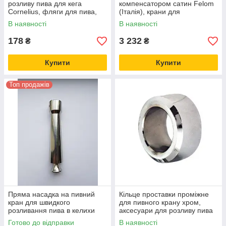
розливу пива для кега
компенсатором сатин Felom
Cornelius, фляги для пива,
(Італія), крани для
мінікега
розливного пива на пивну
В наявності
В наявності
колону або кегу
178
3 232
₴
₴
Купити
Купити
Топ продажів
Пряма насадка на пивний
Кільце проставки проміжне
кран для швидкого
для пивного крану хром,
розливання пива в келихи
аксесуари для розливу пива
TurboTap ТурбоТап
Готово до відправки
В наявності