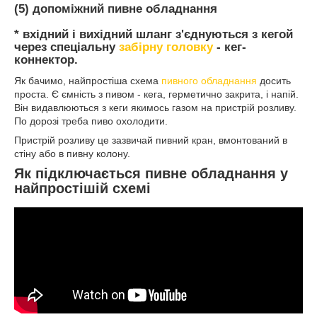
(5) допоміжний пивне обладнання
* вхідний і вихідний шланг з'єднуються з кегой
через спеціальну
забірну головку
- кег-
коннектор.
Як бачимо, найпростіша схема
пивного обладнання
досить
проста. Є ємність з пивом - кега, герметично закрита, і напій.
Він видавлюються з кеги якимось газом на пристрій розливу.
По дорозі треба пиво охолодити.
Пристрій розливу це зазвичай пивний кран, вмонтований в
стіну або в пивну колону.
Як підключається
пивне обладнання
у
найпростішій схемі