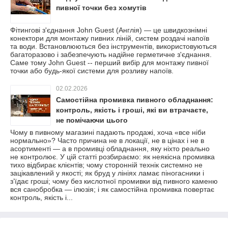
пивної точки без хомутів
Фітингові з'єднання John Guest (Англія) — це швидкознімні
конектори для монтажу пивних ліній, систем роздачі напоїв
та води. Встановлюються без інструментів, використовуються
багаторазово і забезпечують надійне герметичне з'єднання.
Саме тому John Guest -- перший вибір для монтажу пивної
точки або будь-якої системи для розливу напоїв.
02.02.2026
Самостійна промивка пивного обладнання:
контроль, якість і гроші, які ви втрачаєте,
не помічаючи цього
Чому в пивному магазині падають продажі, хоча «все ніби
нормально»? Часто причина не в локації, не в цінах і не в
асортименті — а в промивці обладнання, яку ніхто реально
не контролює. У цій статті розбираємо: як неякісна промивка
тихо відбирає клієнтів; чому сторонній технік системно не
зацікавлений у якості; як бруд у лініях ламає піногасники і
з’їдає гроші; чому без кислотної промивки від пивного каменю
вся санобробка — ілюзія; і як самостійна промивка повертає
контроль, якість і...