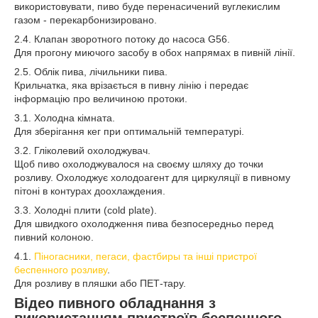
використовувати, пиво буде перенасичений вуглекислим
газом - перекарбонизировано.
2.4. Клапан зворотного потоку до насоса G56.
Для прогону миючого засобу в обох напрямах в пивній лінії.
2.5. Облік пива, лічильники пива.
Крильчатка, яка врізається в пивну лінію і передає
інформацію про величиною протоки.
3.1. Холодна кімната.
Для зберігання кег при оптимальній температурі.
3.2. Гліколевий охолоджувач.
Щоб пиво охолоджувалося на своєму шляху до точки
розливу. Охолоджує холодоагент для циркуляції в пивному
пітоні в контурах доохлаждения.
3.3. Холодні плити (cold plate).
Для швидкого охолодження пива безпосередньо перед
пивний колоною.
4.1.
Піногасники, пегаси, фастбиры та інші пристрої
беспенного розливу
.
Для розливу в пляшки або ПЕТ-тару.
Відео
пивного обладнання
з
використанням пристроїв беспенного