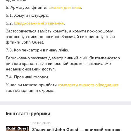
5. Арматура, фітинги,
шланги для пива
.
5.1. Хомути і штуцера.
5.2.
Швидкозажимні з'єднання
.
Застосовуються замість хомутів, а хомути по-хорошому
застосовуватися не повинні. Зазвичай використовуються
фітинги John Guest.
7.3. Компенсатори в пивну лінію.
Регульовано заужают діаметр пивний лінії. Як компенсатор
пивного крана, тільки винесений окремо - виключаємо
несанкціонований доступ.
7.4. Промивні головки.
У нас ви можете придбати
комплекти пивного обладнання
,
так і обладнання окремо.
Інші статті рубрики
23.02.2026
З'єднувачі John Guest — швидкий монтаж