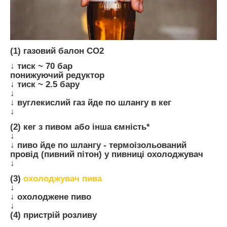
(1) газовий балон СО2
↓ тиск ~ 70 бар
понижуючий редуктор
↓ тиск ~ 2.5 бару
↓
↓ вуглекислий газ йде по шлангу в кег
↓
(2) кег з пивом або інша ємність*
↓
↓ пиво йде по шлангу - термоізольований
провід (пивний пітон) у пивниці охолоджувач
↓
(3)
охолоджувач пива
↓
↓ охолоджене пиво
↓
(4) пристрій розливу