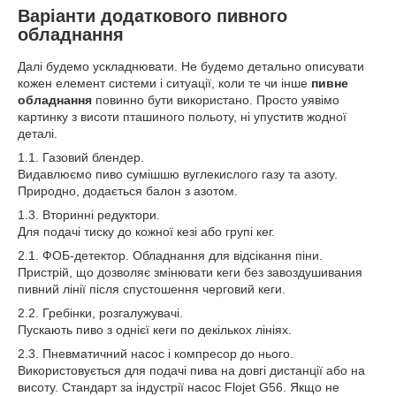
Варіанти додаткового пивного
обладнання
Далі будемо ускладнювати. Не будемо детально описувати
кожен елемент системи і ситуації, коли те чи інше
пивне
обладнання
повинно бути використано. Просто уявімо
картинку з висоти пташиного польоту, ні упуститв жодної
деталі.
1.1. Газовий блендер.
Видавлюємо пиво сумішшю вуглекислого газу та азоту.
Природно, додається балон з азотом.
1.3. Вторинні редуктори.
Для подачі тиску до кожної кезі або групі кег.
2.1. ФОБ-детектор. Обладнання для відсікання піни.
Пристрій, що дозволяє змінювати кеги без завоздушивания
пивний лінії після спустошення черговий кеги.
2.2. Гребінки, розгалужувачі.
Пускають пиво з однієї кеги по декількох лініях.
2.3. Пневматичний насос і компресор до нього.
Використовується для подачі пива на довгі дистанції або на
висоту. Стандарт за індустрії насос Flojet G56. Якщо не