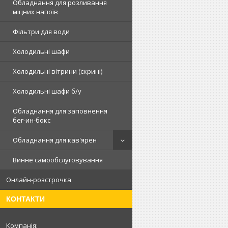
Обладнання для розливання
міцних напоїв
Фільтри для води
Холодильні шафи
Холодильні вітрини (скрині)
Холодильні шафи б/у
Обладнання для заповнення
бег-ин-бокс
Обладнання для кав'ярен
Винне самообслуговування
Онлайн-розстрочка
КОНТАКТИ