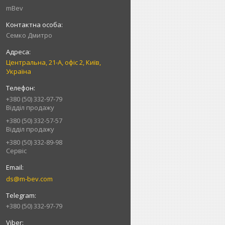
mBev
Cемко Дмитро
Центральна, 21-А, офіс 2, Київ,
Україна
+380 (50) 332-97-79
Відділ продажу
+380 (50) 332-57-57
Відділ продажу
+380 (50) 332-89-98
Сервіс
ds@m-bev.com
+380 (50) 332-97-79