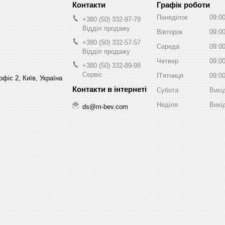
Графік роботи
Понеділок
09:0
+380 (50) 332-97-79
Відділ продажу
Вівторок
09:0
+380 (50) 332-57-57
Середа
09:0
Відділ продажу
Четвер
09:0
+380 (50) 332-89-98
Сервіс
Пʼятниця
09:0
фіс 2, Київ, Україна
Субота
Вихі
Неділя
Вихі
ds@m-bev.com