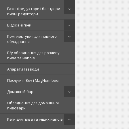
Газові редуктори і блендери -
пивні редуктори
Відсікачі піни
Комплектуючі для пивного
обладнання
Б/у обладнання для розливу
пива та напоїв
Апарати газводи
Послуги mBev і MagNum-beer
Домашній бар
Обладнання для домашньої
пивоварні
Кеги для пива та інших напоїв