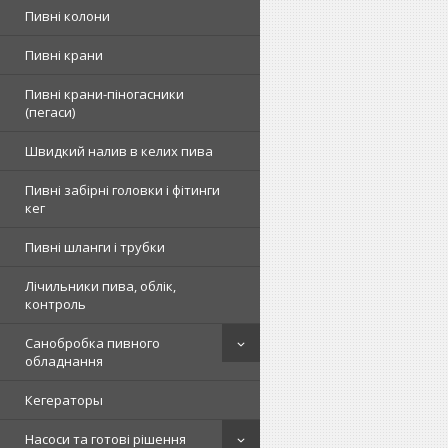
Пивні колони
Пивні крани
Пивні крани-піногасники
(пегаси)
Швидкий налив в келих пива
Пивні забірні головки і фітинги
кег
Пивні шланги і трубки
Лічильники пива, облік,
контроль
Санобробка пивного
обладнання
Кегераторы
Насоси та готові рішення