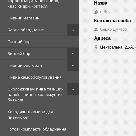
карбонізація напоїв: пиво,
квас, сидри, коктейлі
mBev
Пивний магазин
Cемко Дмитро
Барне обладнання
Пивний бар
Центральна, 21-А, о
Винний бар
Пивний ресторан
Пивне самообслуговування
Охолоджувачі пива та інших
напоїв - пивні охолоджувачі
бу і нові
Холодильні камери для
пивних кег
Готові комплекти обладнання