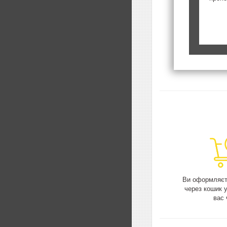
Ви оформляєт
через кошик 
вас 