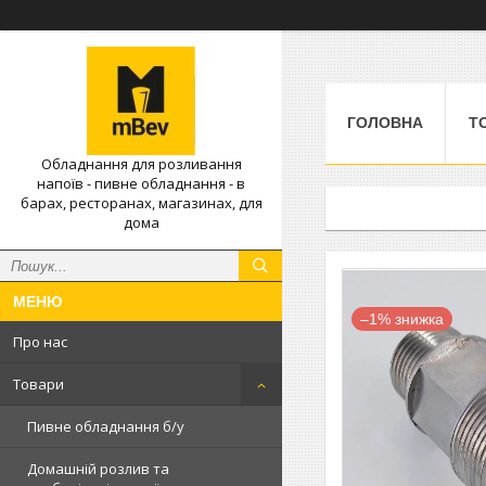
ГОЛОВНА
Т
Обладнання для розливання
напоїв - пивне обладнання - в
барах, ресторанах, магазинах, для
дома
–1%
Про нас
Товари
Пивне обладнання б/у
Домашній розлив та