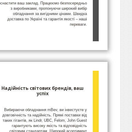
оснастити ваш заклад. Працюємо безпосередньо
з виробниками, пропонуючи широкий вибір
обладнання за вигідними цінами. Швидка
доставка по Україні та гарантія якості – наші
переваги.
Надійність світових брендів, ваш
успіх
Вибираючи обладнання mBev, ви інвестуєте у
довговічність та надійність. Прямі поставки від
таких гігантів, як Lindr, UBC, Felom, John Guest
гарантують високу якість та відповідність
світовим стандартам. Широкий асортимент