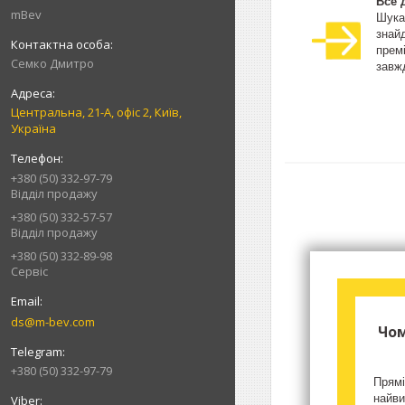
Все 
mBev
Шука
знай
прем
Cемко Дмитро
завжд
Центральна, 21-А, офіс 2, Київ,
Україна
+380 (50) 332-97-79
Відділ продажу
+380 (50) 332-57-57
Відділ продажу
+380 (50) 332-89-98
Сервіс
ds@m-bev.com
Чом
+380 (50) 332-97-79
Прямі
найви