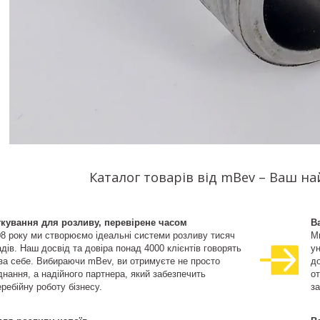
Каталог товарів від mBev – Ваш н
ткування для розливу, перевірене часом
В
08 року ми створюємо ідеальні системи розливу тисяч
М
дів. Наш досвід та довіра понад 4000 клієнтів говорять
ун
 за себе. Вибираючи mBev, ви отримуєте не просто
д
нання, а надійного партнера, який забезпечить
о
ребійну роботу бізнесу.
за