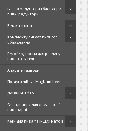
Газові редуктори і блендери -
пивні редуктори
Відсікачі піни
Комплектуючі для пивного
обладнання
Б/у обладнання для розливу
пива та напоїв
Апарати газводи
Послуги mBev і MagNum-beer
Домашній бар
Обладнання для домашньої
пивоварні
Кеги для пива та інших напоїв