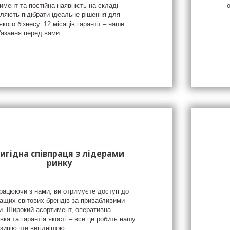
имент та постійна наявність на складі
ляють підібрати ідеальне рішення для
якого бізнесу. 12 місяців гарантії – наше
'язання перед вами.
игідна співпраця з лідерами
ринку
рацюючи з нами, ви отримуєте доступ до
ащих світових брендів за привабливими
и. Широкий асортимент, оперативна
вка та гарантія якості – все це робить нашу
зицію ще вигіднішою.