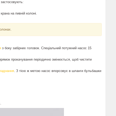
о застосовують:
крана на пивній колоні.
колонах.
и
з боку забірних головок. Спеціальний потужний насос 15
апрямок прокачування періодично змінюється, щоб чистити
ладнання
. З тією ж метою насос впорсовує в шланги бульбашки
.