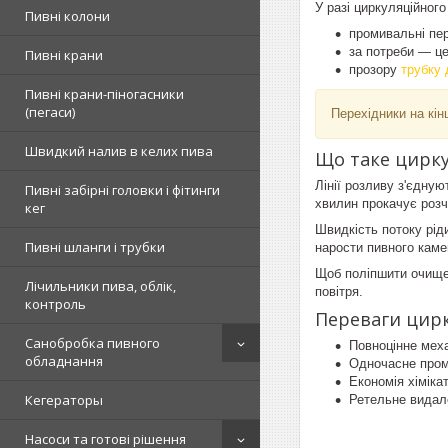
У разі циркуляційног
Пивні колони
промивальні пер
за потреби — це
Пивні крани
прозору
трубку 
Пивні крани-піногасники
(пегаси)
Перехідники на кін
Швидкий налив в келих пива
Що таке цирк
Лінії розливу з'єдную
Пивні забірні головки і фітинги
хвилин прокачує розч
кег
Швидкість потоку рід
Пивні шланги і трубки
нарости пивного каме
Щоб поліпшити очище
Лічильники пива, облік,
повітря.
контроль
Переваги цир
Санобробка пивного
Повноцінне мех
обладнання
Одночасне проми
Економія хіміка
Кегераторы
Ретельне видал
Насоси та готові рішення