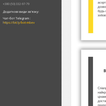
асорт
+380 (50) 332-97-79
дозво
будь-
зобов
Чат-бот Telegram
https://bit.ly/bot-mbev
В
Співп
найкр
цінам
доста
пропо