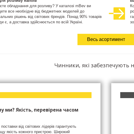
для розливу напоїв
В
єте обладнання для розливу? У каталозі mBev ви
К
дете все необхідне від бюджетних моделей до
ро
іальних рішень від світових брендів. Понад 90% товарів
га
и є, а доставка здійснюється по всій Україні.
зо
Весь асортимент
Чинники, які забезпечують н
у ми? Якість, перевірена часом
 поставки від світових лідерів гарантують
щу якість кожного пристрою. Широкий