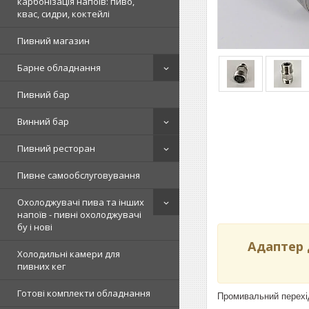
карбонізація напоїв: пиво,
квас, сидри, коктейлі
Пивний магазин
Барне обладнання
Пивний бар
Винний бар
Пивний ресторан
Пивне самообслуговування
Охолоджувачі пива та інших
напоїв - пивні охолоджувачі
бу і нові
Адаптер 
Холодильні камери для
пивних кег
Готові комплекти обладнання
Промивальний перехід