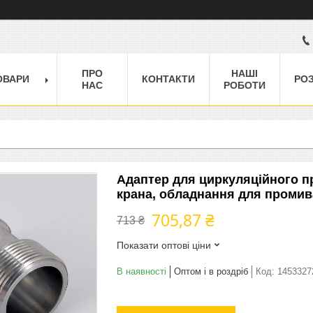
ПРО
НАШІ
ОВАРИ
КОНТАКТИ
РО
НАС
РОБОТИ
Адаптер для циркуляційного п
крана, обладнання для промив
705,87 ₴
713 ₴
Показати оптові ціни
В наявності
Оптом і в роздріб
Код:
1453327