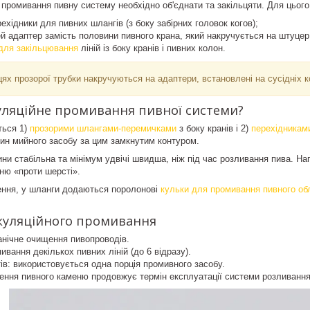
о промивання пивну систему необхідно об'єднати та закільцяти. Для цьог
ехідники для пивних шлангів (з боку забірних головок когов);
й адаптер замість половини пивного крана, який накручується на штуцер 
для закільцювання
ліній із боку кранів і пивних колон.
цях прозорої трубки накручуються на адаптери, встановлені на сусідніх 
уляційне промивання пивної системи?
ться 1)
прозорими шлангами-перемичками
з боку кранів і 2)
перехідникам
ин мийного засобу за цим замкнутим контуром.
ини стабільна та мінімум удвічі швидша, ніж під час розливання пива. Н
ню «проти шерсті».
ння, у шланги додаються поролонові
кульки для промивання пивного об
куляційного промивання
анічне очищення пивопроводів.
вання декількох пивних ліній (до 6 відразу).
тів: використовується одна порція промивного засобу.
ення пивного каменю продовжує термін експлуатації системи розливання