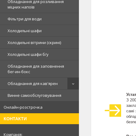
Обладнання для розливання
міцних напоїв
Фільтри для води
Холодильні шафи
Холодильні вітрини (скрині)
Холодильні шафи б/у
Обладнання для заповнення
бег-ин-бокс
Обладнання для кав'ярен
Уста
Винне самообслуговування
З 20
закла
Онлайн-розстрочка
самі
облад
КОНТАКТИ
безпе