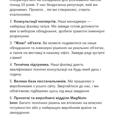
понад 10 років. У нас бездоганна репутація, якій ми
дорожимо. Проекти, , які ми створюємо, стають
еталонними.
Консультації експертів.
Наші менеджери —
найкращі фахівці галузі.
Ми завжди готові допомогти
вам із вибором обладнання, зробити грамотні інженерні
розрахунки.
"Живі" об'єкти.
Ви можете подивитися на наше
обладнання та інженерні рішення на реальних об'єктах,
а також на виставці в нашому офісі. Завжди раді зустрічі
з вами!
Те
хнічна підтримка.
Наші фахівці дають
кваліфіковані технічні консультації на будь-який день і
годину.
Велика база постачальників.
Ми працюємо з
виробниками з усього світу. Звертайтеся до нас, і ми
обов'язково підберемо щось під ваші завдання.
Проєктні та виробничі відділи MagNum-
beer.
Багато технічних рішень ми втілюємо на власних
потужностях або у найкращих виробників країни та
закордоння.