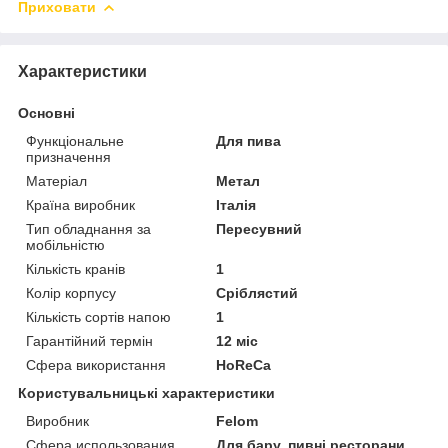
Приховати
Характеристики
Основні
Функціональне
Для пива
призначення
Матеріал
Метал
Країна виробник
Італія
Тип обладнання за
Пересувний
мобільністю
Кількість кранів
1
Колір корпусу
Сріблястий
Кількість сортів напою
1
Гарантійний термін
12 міс
Сфера використання
HoReCa
Користувальницькі характеристики
Виробник
Felom
Сфера использования
Для бару, пивні ресторани,