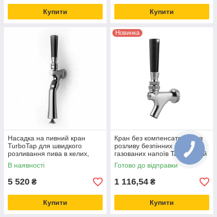
Купити
Купити
Новинка
Насадка на пивний кран
Кран без компенсатора для
TurboTap для швидкого
розливу безпінних або
розливання пива в келих,
газованих напоїв Talos Китай
пляшку, банку ТурбоТап
В наявності
Готово до відправки
5 520
1 116,54
₴
₴
Купити
Купити