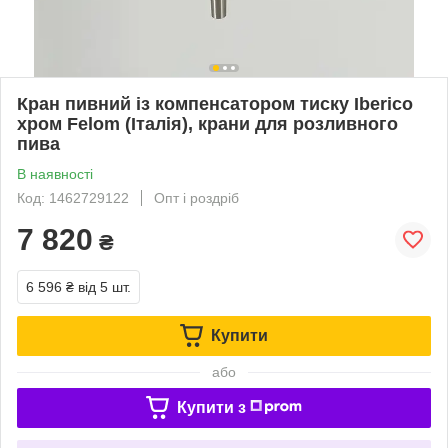
Кран пивний із компенсатором тиску Iberico
хром Felom (Італія), крани для розливного
пива
В наявності
Код: 1462729122
Опт і роздріб
7 820
₴
6 596 ₴
від 5 шт.
Купити
або
Купити з