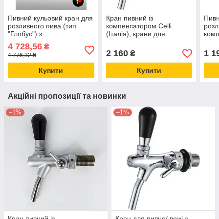
Пивний кульовий кран для
Кран пивний із
Пивн
розливного пива (тип
компенсатором Celli
розл
"Глобус") з
(Італія), крани для
комп
компенсатором хром
розливного пива на пивну
хром
4 728,56
₴
Cosmo Італія
колону або кегу
пивн
2 160
1 1
₴
4 776,32 ₴
Купити
Купити
Акційні пропозиції та новинки
–1%
–1%
Кран пивний із
Кран для пивної вежі з