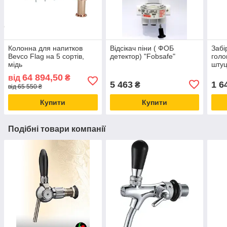
Колонна для напитков
Відсікач піни ( ФОБ
Забі
Bevco Flag на 5 сортів,
детектор) "Fobsafe"
голо
мідь
штуц
для 
64 894,50
від
₴
напо
5 463
1 6
₴
від 65 550 ₴
Купити
Купити
Подібні товари компанії