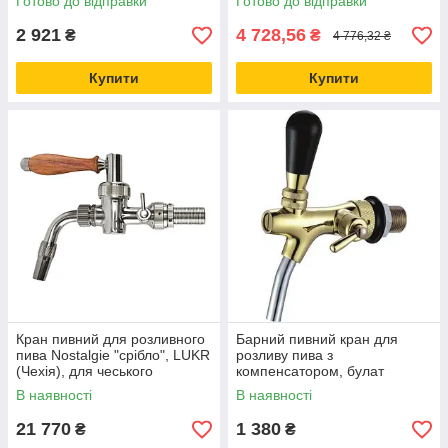
Готово до відправки
Готово до відправки
2 921
4 728,56
₴
₴
4 776,32 ₴
Купити
Купити
Кран пивний для розливного
Барний пивний кран для
пива Nostalgie "срібло", LUKR
розливу пива з
(Чехія), для чеського
компенсатором, булат
наливання
("золото"), Talos, Китай
В наявності
В наявності
21 770
1 380
₴
₴