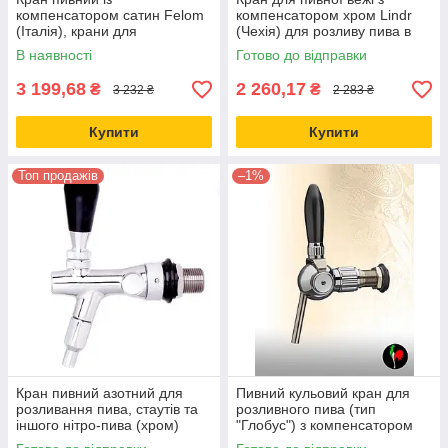
компенсатором сатин Felom
компенсатором хром Lindr
(Італія), крани для
(Чехія) для розливу пива в
розливного пива на пивну
склянку, кухоль
В наявності
Готово до відправки
колону або кегу
3 199,68
2 260,17
₴
₴
3 232 ₴
2 283 ₴
Купити
Купити
Топ продажів
–1%
Кран пивний азотний для
Пивний кульовий кран для
розливання пива, стаутів та
розливного пива (тип
іншого нітро-пива (хром)
"Глобус") з компенсатором
Lindr, Чехія
хром Cosmo Італія