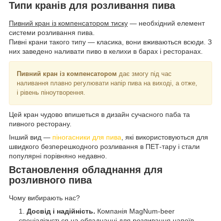
Типи кранів для розливання пива
Пивний кран із компенсатором тиску
— необхідний елемент
системи розливання пива.
Пивні крани такого типу — класика, вони вживаються всюди. З
них заведено наливати пиво в келихи в барах і ресторанах.
Пивний кран із компенсатором
дає змогу під час
наливання плавно регулювати напір пива на виході, а отже,
і рівень піноутворення.
Цей кран чудово впишеться в дизайн сучасного паба та
пивного ресторану.
Інший вид —
піногасники для пива
, які використовуються для
швидкого безперешкодного розливання в ПЕТ-тару і стали
популярні порівняно недавно.
Встановлення обладнання для
розливного пива
Чому вибирають нас?
Досвід і надійність.
Компанія MagNum-beer
спеціалізується на обладнанні для розливання напоїв