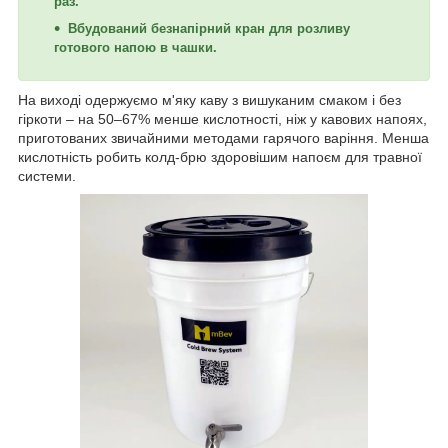
раз.
Вбудований безнапірний кран для розливу
готового напою в чашки.
На виході одержуємо м'яку каву з вишуканим смаком і без
гіркоти – на 50–67% менше кислотності, ніж у кавових напоях,
приготованих звичайними методами гарячого варіння. Менша
кислотність робить колд-брю здоровішим напоєм для травної
системи.