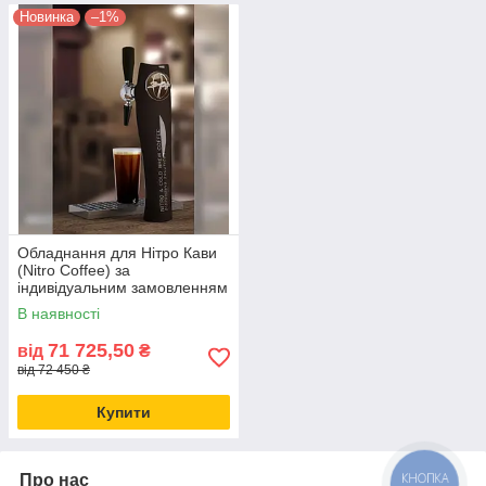
Новинка
–1%
Обладнання для Нітро Кави
(Nitro Coffee) за
індивідуальним замовленням
від MagNum-beer
В наявності
71 725,50
від
₴
від 72 450 ₴
Купити
Про нас
КНОПКА