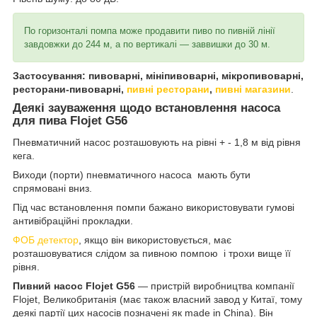
По горизонталі помпа може продавити пиво по пивній лінії
завдовжки до 244 м, а по вертикалі — заввишки до 30 м.
Застосування: пивоварні, мініпивоварні, мікропивоварні,
ресторани-пивоварні,
пивні ресторани
,
пивні магазини
.
Деякі зауваження щодо встановлення насоса
для пива Flojet G56
Пневматичний насос розташовують на рівні + - 1,8 м від рівня
кега.
Виходи (порти) пневматичного насоса мають бути
спрямовані вниз.
Під час встановлення помпи бажано використовувати гумові
антивібраційні прокладки.
ФОБ детектор
, якщо він використовується, має
розташовуватися слідом за пивною помпою і трохи вище її
рівня.
Пивний насос Flojet G56
— пристрій виробництва компанії
Flojet, Великобританія (має також власний завод у Китаї, тому
деякі партії цих насосів позначені як made in China). Він