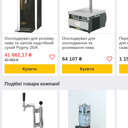
Охолоджувач для розливу
Охолоджувач для
Пере
пива та напоїв надстібний
охолодження та
для 
сухий Pygmy 25/K
розливання пива
газв
Exclusive 25 л/год насос +
надстійкий сухий Kontakt-
in b
41 662,17
₴
1 кран Lindr Чехія
55 (55 л/год) колона + 2
64 107
1 1
₴
42 083 ₴
крани Lindr Чехія
Купити
Купити
Подібні товари компанії