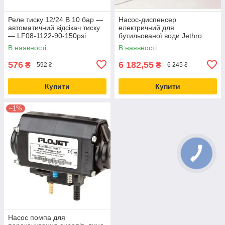
Реле тиску 12/24 В 10 бар —
Насос-диспенсер
автоматичний відсікач тиску
електричний для
— LF08-1122-90-150psi
бутильованої води Jethro
В наявності
В наявності
576
6 182,55
₴
₴
592 ₴
6 245 ₴
Купити
Купити
–1%
Насос помпа для