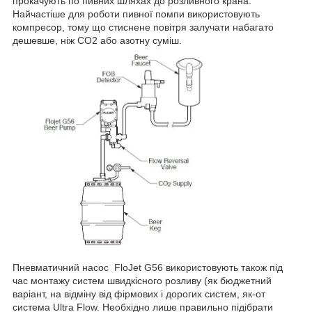
прокачують по пивних шляхах до розливного крана.
Найчастіше для роботи пивної помпи використовують
компресор, тому що стиснене повітря залучати набагато
дешевше, ніж СО2 або азотну суміш.
Пневматичний насос FloJet G56 використовують також під
час монтажу систем швидкісного розливу (як бюджетний
варіант, на відміну від фірмових і дорогих систем, як-от
система Ultra Flow. Необхідно лише правильно підібрати