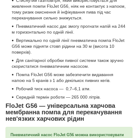
Стиснутий газ/повітря, який використовується для
живлення помпи FloJet G56, ніяк не контактує з напоєм,
тому ризик окиснення й інфікування пива під час
перекачування сильно знижується.
Пневматичний насос дає змогу прогнати напій на 244
м горизонтально по одній лінії.
Вертикально по одній лінії пневматична помпа FloJet
G56 може підняти стовп рідини на 30 м (висота 10
поверхів).
Для санітарної обробки пивної системи також зручно
скористатися пневматичним насосом.
Помпа FloJet G56 може забезпечити видавання
напою на 5 кранів з 1 або декількох пивних кегів.
Робочий тиск насоса — 0,7–6,1 атм.
Середній термін роботи — 265 000 літрів.
FloJet G56 — універсальна харчова
мембранна помпа для перекачування
нев'язких харчових рідин
Пневматичний насос FloJet G56 можна використовувати