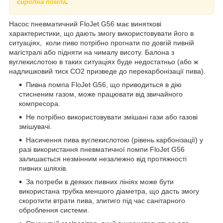
сиропна помпа
.
Насос пневматичний FloJet G56 має виняткові
характеристики, що дають змогу використовувати його в
ситуаціях, коли пиво потрібно прогнати по довгій пивній
магістралі або підняти на чималу висоту. Балона з
вуглекислотою в таких ситуаціях буде недостатньо (або ж
надлишковий тиск СО2 призведе до перекарбонізації пива).
Пивна помпа FloJet G56, що приводиться в дію
стисненим газом, може працювати від звичайного
компресора.
Не потрібно використовувати змішані гази або газові
змішувачі.
Насичення пива вуглекислотою (рівень карбонізації) у
разі використання пневматичної помпи FloJet G56
залишається незмінним незалежно від протяжності
пивних шляхів.
За потреби в деяких пивних лініях може бути
використана трубка меншого діаметра, що дасть змогу
скоротити втрати пива, злитиго під час санітарного
оброблення системи.