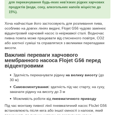
для перекачування будь-яких нев'язких рідких харчових
продуктів (води, соку, алкогольних напоїв міцністю до
15%).
Хоча найчастіше його застосовують для розливання пива,
особливо на довгих лініях видачі, Flojet G56 чудово замінює
відцентровий харчовий насос із неіржавкої сталі. Водночас
пивна помпа може працювати від стисненого повітря, СО2
або азотної суміші та справлятися з великими перепадами
висоти.
Важливі переваги харчового
мембранного насоса Flojet G56 перед
відцентровими
Здатність перекачувати рідину
на велику висоту
(до
30 м)
Самовсмоктування:
здатність під час старту, на суху,
закачати рідину на висоту до 3 м
Можливість роботи від
пневматичного приводу
Під час монтажу пивної лінії пневматичний насос FloJet G56
встановлюють після кега або іншої ємності з напоєм, який