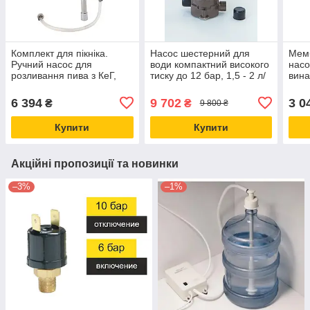
Комплект для пікніка.
Насос шестерний для
Мем
Ручний насос для
води компактний високого
насо
розливання пива з КеГ,
тиску до 12 бар, 1,5 - 2 л/
вина
Пікнік-помпа — кран для
хв, Johnson Electric
Jeth
пивної кеги
12 В
6 394
9 702
3 0
₴
₴
9 800 ₴
Купити
Купити
Акційні пропозиції та новинки
–3%
–1%