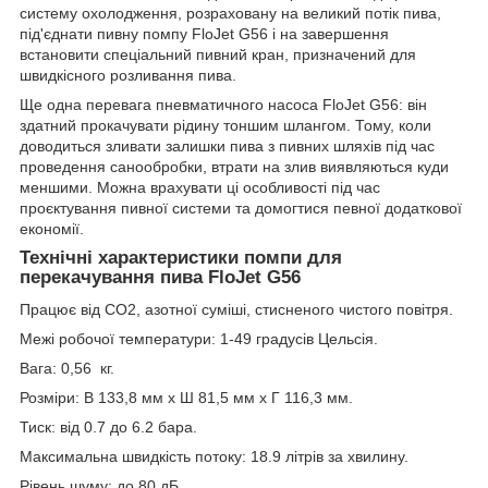
систему охолодження, розраховану на великий потік пива,
під'єднати пивну помпу FloJet G56 і на завершення
встановити спеціальний пивний кран, призначений для
швидкісного розливання пива.
Ще одна перевага пневматичного насоса FloJet G56: він
здатний прокачувати рідину тоншим шлангом. Тому, коли
доводиться зливати залишки пива з пивних шляхів під час
проведення санообробки, втрати на злив виявляються куди
меншими. Можна врахувати ці особливості під час
проєктування пивної системи та домогтися певної додаткової
економії.
Технічні характеристики помпи для
перекачування пива FloJet G56
Працює від CO2, азотної суміші, стисненого чистого повітря.
Межі робочої температури: 1-49 градусів Цельсія.
Вага: 0,56 кг.
Розміри: В 133,8 мм x Ш 81,5 мм x Г 116,3 мм.
Тиск: від 0.7 до 6.2 бара.
Максимальна швидкість потоку: 18.9 літрів за хвилину.
Рівень шуму: до 80 дБ.