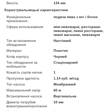
Висота
134 мм
Користувальницькі характеристики
Функціональне
подача пива з кег і бочок
призначення
Сфера использования
міні-пивоварні, ресторани-
пивоварні, пивні ресторани,
пивні магазини, пивоварні
Тип встановлення
Настінний
обладнання
Матеріал
Пластик
Колір корпусу
Чорний
Тип обладнання за
Стаціонарний
мобільністю
Кількість сортів напою
1
Пропускна здатність
1.14 куб. м/год
Тип насоса
Мембранний
Максимальний напір
60 м
Встановлення насоса
Вертикальна
Діаметр патрубків
10 мм
всмоктування/нагнітання