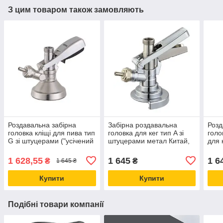
З цим товаром також замовляють
Роздавальна забірна
Забірна роздавальна
Розд
головка кліщі для пива тип
головка для кег тип A зі
голо
G зі штуцерами ("усічений
штуцерами метал Китай,
для 
Flash") метал Китай
для розливання газованих
(Cor
напоїв
1 628,55
1 645
1 6
₴
₴
1 645 ₴
Купити
Купити
Подібні товари компанії