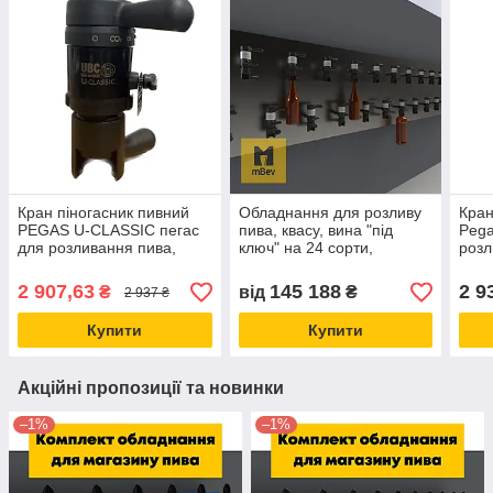
Кран піногасник пивний
Обладнання для розливу
Кран
PEGAS U-CLASSIC пегас
пива, квасу, вина "під
Pega
для розливання пива,
ключ" на 24 сорти,
розл
квасу, газованих напоїв у
комплект пивного
газо
пет-пляшку
обладнання для пивної
пля
2 907,63
145 188
2 9
₴
від
₴
2 937 ₴
Купити
Купити
Акційні пропозиції та новинки
–1%
–1%