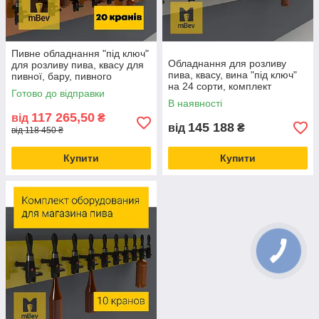
Пивне обладнання "під ключ"
Обладнання для розливу
для розливу пива, квасу для
пива, квасу, вина "під ключ"
пивної, бару, пивного
на 24 сорти, комплект
магазину на 20 сортів
Готово до відправки
пивного обладнання для
В наявності
пивної
117 265,50
від
₴
145 188
від
₴
від 118 450 ₴
Купити
Купити