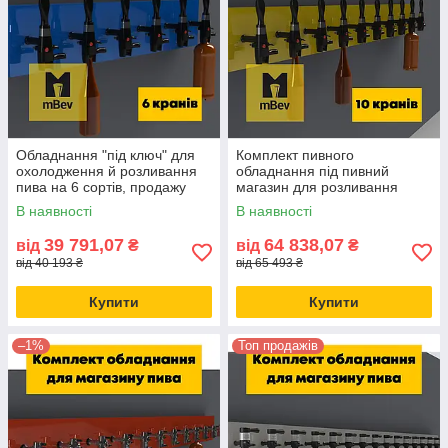
Обладнання "під ключ" для
Комплект пивного
охолодження й розливання
обладнання під пивний
пива на 6 сортів, продажу
магазин для розливання
квасу, вуличної торгівлі
пива, продажу квасу на 10
В наявності
В наявності
напоями
сортів, під ключ
39 791,07
64 838,07
від
₴
від
₴
від 40 193 ₴
від 65 493 ₴
Купити
Купити
–1%
Топ продажів