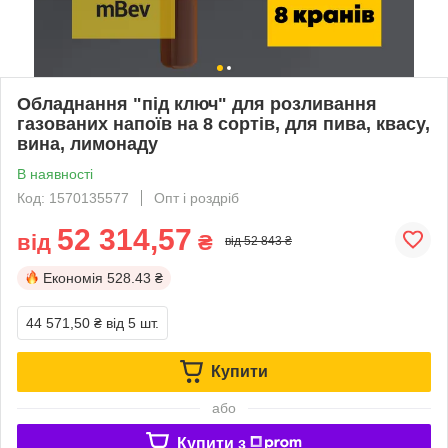
Обладнання "під ключ" для розливання
газованих напоїв на 8 сортів, для пива, квасу,
вина, лимонаду
В наявності
Код: 1570135577
Опт і роздріб
52 314,57
від
₴
від 52 843 ₴
Економія
528.43 ₴
44 571,50 ₴
від 5 шт.
Купити
або
Купити з