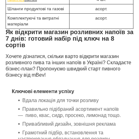
Шланги продуктові та газові
асорт.
Комплектуючі та витратні
асорт.
матеріали
Як відкрити магазин розливних напоїв за
7 днів: готовий набір під ключ на 8
сортів
Хочете дізнатися, скільки варто відкрити магазин
розливного пива та інших напоїв в Україні? Складаєте
бізнес-план? Пропонуємо швидкий старт пивного
бізнесу від mBev!
Ключові елементи успіху
Вдала локація для точки розливу
Правильно підібраний асортимент напоїв
— пиво, квас, сидр, просеко, лимонад тощо.
Привабливий дизайн, зовнішня реклама
Грамотний підбір, встановлення та
настроювання обладнання для розливу