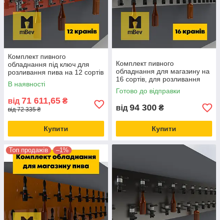
Комплект пивного
Комплект пивного
обладнання під ключ для
обладнання для магазину на
розливання пива на 12 сортів
16 сортів, для розливання
для пивної, пивного
В наявності
пива, квасу, лимонаду, вина,
магазину, бару
Готово до відправки
сидру
71 611,65
від
₴
94 300
від
₴
від 72 335 ₴
Купити
Купити
Топ продажів
–1%