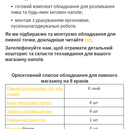
готовий комплект обладнання для розливання
пива та будь-яких кегових напоїв;
монтаж з урахуванням ергономіки,
пусконалагоджувальні роботи.
Як ми підбираємо та монтуємо обладнання для
пивної точки, докладніше читайте
тут
.
Зателефонуйте нам, щоб отримати детальний
кошторис та скласти техзавдання для вашого
магазину напоїв.
Орієнтовний список
обладнання для
пивного
магазину на 8 кранів
Пивний охолоджувач (б/у або
8 ліній
новий)
Кран-піногасник (пегас)
8 шт.
Забірна головка для кег
8 шт.
Первинний редуктор
1 шт.
Краплез
бірник
4 шт.