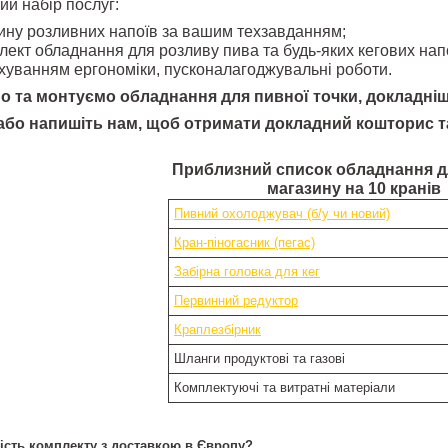
й набір послуг:
ину розливних напоїв за вашим техзавданням;
лект обладнання для розливу пива та будь-яких кегових нап
хуванням ергономіки, пусконалагоджувальні роботи.
о та монтуємо обладнання для пивної точки, докладні
бо напишіть нам, щоб отримати докладний кошторис т
Приблизний список обладнання д
магазину на 10 кранів
Пивний охолоджувач (б/у чи новий)
Кран-піногасник (пегас)
Забірна головка для кег
Первинний редуктор
Краплезбірник
Шланги продуктові та газові
Комплектуючі та витратні матеріали
ість комплекту з доставкою в Європу?