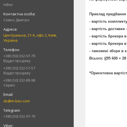
mBev
Приклад придбання 
Cемко Дмитро
- вартість комплекту
- вартість доставки -
Центральна, 21-А, офіс 2, Київ,
- вартість брокера в 
Україна
- вартість брокера в
- таможені збори в к
+380 (50) 332-97-79
Всього: ((95 600 + 28 
Відділ продажу
+380 (50) 332-57-57
Відділ продажу
*Ориєнтовна вартіст
+380 (50) 332-89-98
Сервіс
ds@m-bev.com
+380 (50) 332-97-79