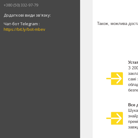
+380 (50) 332-97-79
Чат-бот Telegram
Також, можлива достав
https://bit.ly/bot-mbev
Уста
З 20
закла
самі
облад
безпе
Все 
Шука
знай
прем
завжд