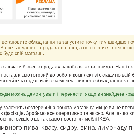
встановите обладнання та запустите точку, тим швидше поч
. Ваше завдання – продавати напої, а не возитися з технікою
с буде свій магазин.
озпочати бізнес з продажу напоїв легко та швидко. Наші пе
 поставляємо готовий до роботи комплект зі складу по всій 
монтуйте та підключайте комплект пивного обладнання за ін
жди можна демонтувати і перенести, якщо ви знайдете краще
жу залежить безперебійна робота магазину. Якщо ви не впе
х фахівців. Зробимо все оперативно та якісно. Але, якщо в
ою інструкцією це так само просто, як меблі IKEA.
ивного пива, квасу, сидру, вина, лимонаду 