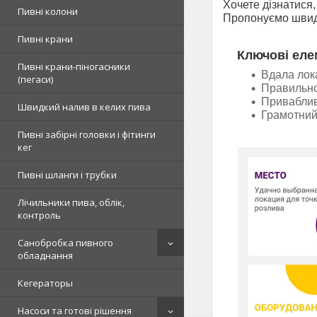
Хочете дізнатися,
Пивні колони
Пропонуємо швидк
Пивні крани
Ключові еле
Пивні крани-піногасники
Вдала лок
(пегаси)
Правильно 
Приваблив
Швидкий налив в келих пива
Грамотний
Пивні забірні головки і фітинги
кег
Пивні шланги і трубки
Лічильники пива, облік,
контроль
Санобробка пивного
обладнання
Кегераторы
Насоси та готові рішення