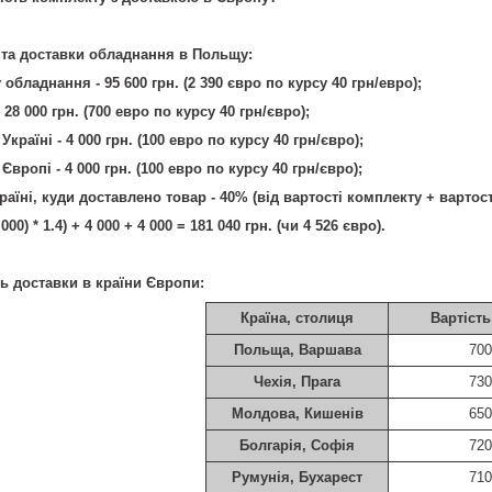
та доставки обладнання в Польщу:
 обладнання - 95 600 грн. (2 390 євро по курсу 40 грн/евро);
 28 000 грн. (700 евро по курсу 40 грн/євро);
Україні - 4 000 грн. (100 евро по курсу 40 грн/євро);
 Європі - 4 000 грн. (100 евро по курсу 40 грн/євро);
раїні, куди доставлено товар - 40% (від вартості комплекту + вартос
000) * 1.4) + 4 000 + 4 000 = 181 040 грн. (чи 4 526 євро).
ь доставки в країни Європи:
Країна, столиця
Вартість
Польща, Варшава
700
Чехія, Прага
730
Молдова, Кишенів
650
Болгарія, Софія
720
Румунія, Бухарест
710