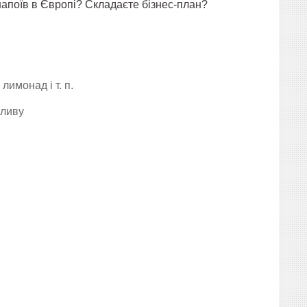
 напоїв в Європі? Складаєте бізнес-план?
лимонад і т. п.
зливу