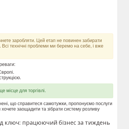
нете заробляти. Цей етап не повинен забирати
. Всі технічні проблеми ми беремо на себе, і вже
реваги:
Європі.
струкцією.
 місце для торгівлі.
внені, що справитеся самотужки, пропонуємо послуги
и хочете заощадити та зібрати систему розливу
під ключ: працюючий бізнес за тиждень