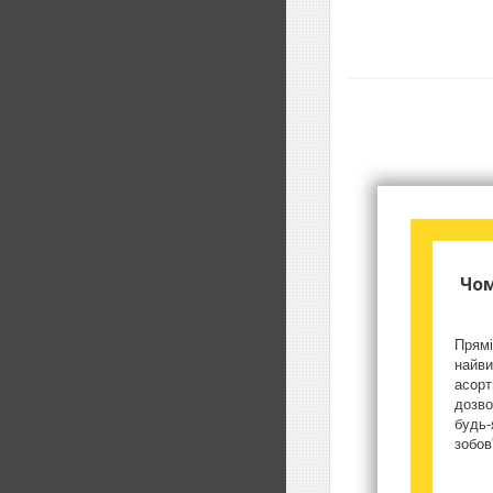
Чом
Прямі
найви
асорт
дозво
будь-
зобов