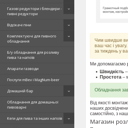
Газові редуктори і блендери -
пивні редуктори
Відсікачі піни
Комплектуючі для пивного
Чим швидше ви 
обладнання
ваш час і увагу
за тиждень у ва
Б/у обладнання для розливу
пива та напоїв
Ми допомагаємо р
Апарати газводи
Швидкість
–
Простота
– 
Послуги mBev і MagNum-beer
Обладнання зав
Домашній бар
Обладнання для домашньої
Від якості монта
пивоварні
наших досвідчени
самостійно, з наш
Кеги для пива та інших напоїв
Магазин розл