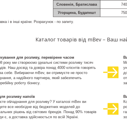
Словенія, Братислава
740
Угорщина, Будапешт
750
ка і в інші країни. Розрахунок - по запиту.
Каталог товарів від mBev – Ваш н
ткування для розливу, перевірене часом
В
08 року ми створюємо ідеальні системи розливу тисяч
М
дів. Наш досвід та довіра понад 4000 клієнтів говорять
ун
 за себе. Вибираючи mBev, ви отримуєте не просто
д
нання, а надійного партнера, який забезпечить
о
ребійну роботу бізнесу.
за
для розливу напоїв
В
єте обладнання для розливу? У каталозі mBev ви
К
дете все необхідне від бюджетних моделей до
ро
іальних рішень від світових брендів. Понад 90% товарів
га
и є, а доставка здійснюється по всій Україні.
зо