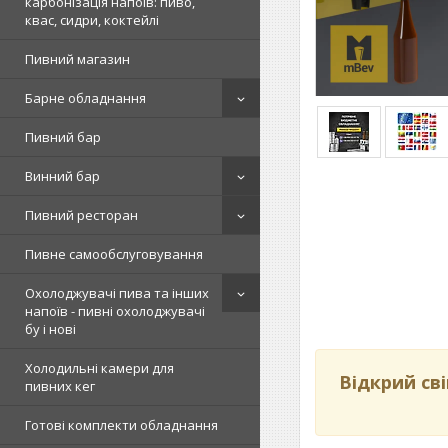
карбонізація напоїв: пиво,
квас, сидри, коктейлі
Пивний магазин
Барне обладнання
Пивний бар
Винний бар
Пивний ресторан
Пивне самообслуговування
Охолоджувачі пива та інших
напоїв - пивні охолоджувачі
бу і нові
Холодильні камери для
Відкрий сві
пивних кег
Готові комплекти обладнання