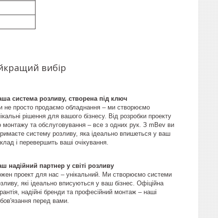
айкращий вибір
аша система розливу, створена під ключ
и не просто продаємо обладнання – ми створюємо
ікальні рішення для вашого бізнесу. Від розробки проекту
о монтажу та обслуговування – все з одних рук. З mBev ви
тримаєте систему розливу, яка ідеально впишеться у ваш
клад і перевершить ваші очікування.
аш надійний партнер у світі розливу
ожен проект для нас – унікальний. Ми створюємо системи
зливу, які ідеально вписуються у ваш бізнес. Офіційна
рантія, надійні бренди та професійний монтаж – наші
бов'язання перед вами.