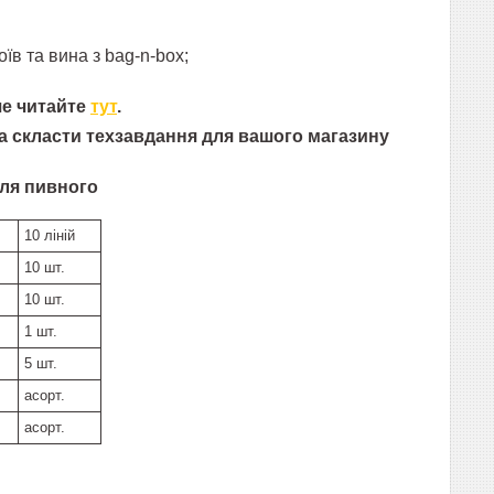
оїв та вина
з bag-n-box
;
ше читайте
тут
.
а скласти техзавдання для вашого магазину
ля пивного
10 ліній
10 шт.
10 шт.
1 шт.
5 шт.
асорт.
асорт.