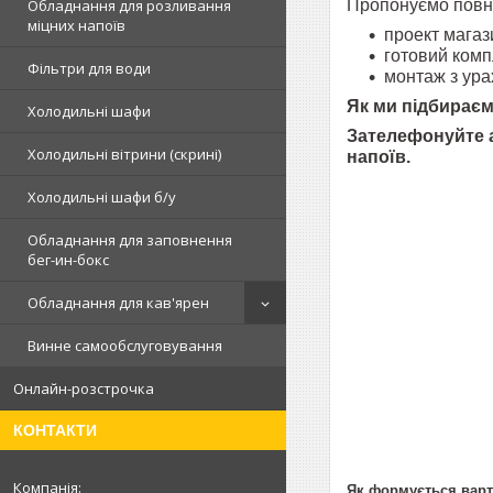
Пропонуємо повни
Обладнання для розливання
міцних напоїв
проект магаз
готовий комп
Фільтри для води
монтаж з ура
Як ми підбираєм
Холодильні шафи
Зателефонуйте а
Холодильні вітрини (скрині)
напоїв.
Холодильні шафи б/у
Обладнання для заповнення
бег-ин-бокс
Обладнання для кав'ярен
Винне самообслуговування
Онлайн-розстрочка
КОНТАКТИ
Як формується варт